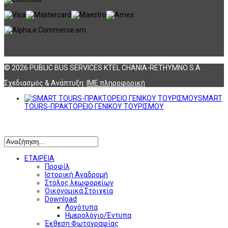
© 2026 PUBLIC BUS SERVICES KTEL CHANIA-RETHYMNO S.A
Σχεδιασμός & Ανάπτυξη:
ΙΜΕ πληροφορική
SMART
TOURS-ΠΡΑΚΤΟΡΕΙΟ ΓΕΝΙΚΟΥ ΤΟΥΡΙΣΜΟΥ
Αναζήτηση
ΕΤΑΙΡΕΙΑ
Προφίλ
Ιστορική Αναδρομή
Στόλος λεωφορείων
Οικονομικά Στοιχεία
Download
Λογότυπα
Ημερολόγιο/Έντυπα
Έκθεση Φωτογραφίας