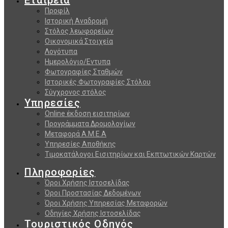
Προφίλ
Ιστορική Αναδρομή
Στόλος λεωφορείων
Οικονομικά Στοιχεία
Λογότυπα
Ημερολόγιο/Εντυπα
Φωτογραφίες Σταθμών
Ιστορικές Φωτογραφίες Στόλου
Σύγχρονος στόλος
Υπηρεσίες
Online έκδοση εισιτηρίων
Προγράμματα Δρομολογίων
Μεταφορά Α.Μ.Ε.Α
Υπηρεσίες Αποθήκης
Τιμοκατάλογοι Εισιτηρίων και Εκπτωτικών Καρτών
Πληροφορίες
Όροι Χρήσης Ιστοσελίδας
Όροι Προστασίας Δεδομένων
Όροι Χρήσης Υπηρεσίας Μεταφορών
Οδηγίες Χρήσης Ιστοσελίδας
Τουριστικός Οδηγός