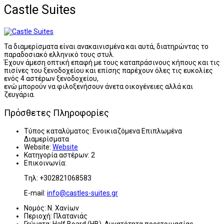
Castle Suites
Τα διαμερίσματα είναι ανακαινισμένα και αυτά, διατηρώντας το
παραδοσιακό ελληνικό τους στυλ.
Έχουν άμεση οπτική επαφή με τους καταπράσινους κήπους και τις
πισίνες του ξενοδοχείου και επίσης παρέχουν όλες τις ευκολίες
ενός 4 αστέρων ξενοδοχείου,
ενώ μπορούν να φιλοξενήσουν άνετα οικογένειες αλλά και
ζευγάρια.
Πρόσθετες Πληροφορίες
Τύπος καταλύματος:
Ενοικιαζόμενα Επιπλωμένα
Διαμερίσματα
Website:
Website
Κατηγορία αστέρων:
2
Επικοινωνία:
Tηλ: +302821068583
E-mail:
info@castles-suites.gr
Νομός:
Ν. Χανίων
Περιοχή:
Πλατανιάς
Γεύματα:
Half Board (HB), Δυνατότητα προετοιμασίας