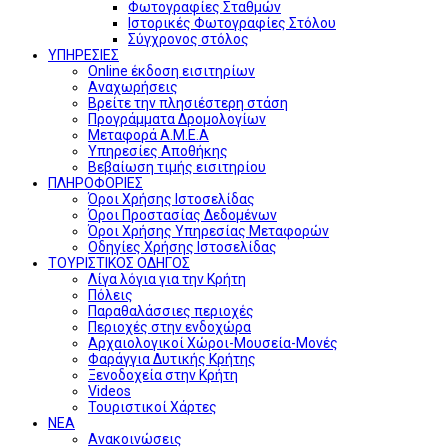
Φωτογραφίες Σταθμών
Ιστορικές Φωτογραφίες Στόλου
Σύγχρονος στόλος
ΥΠΗΡΕΣΙΕΣ
Online έκδοση εισιτηρίων
Αναχωρήσεις
Βρείτε την πλησιέστερη στάση
Προγράμματα Δρομολογίων
Μεταφορά Α.Μ.Ε.Α
Υπηρεσίες Αποθήκης
Βεβαίωση τιμής εισιτηρίου
ΠΛΗΡΟΦΟΡΙΕΣ
Όροι Χρήσης Ιστοσελίδας
Όροι Προστασίας Δεδομένων
Όροι Χρήσης Υπηρεσίας Μεταφορών
Οδηγίες Χρήσης Ιστοσελίδας
ΤΟΥΡΙΣΤΙΚΟΣ ΟΔΗΓΟΣ
Λίγα λόγια για την Κρήτη
Πόλεις
Παραθαλάσσιες περιοχές
Περιοχές στην ενδοχώρα
Αρχαιολογικοί Χώροι-Μουσεία-Μονές
Φαράγγια Δυτικής Κρήτης
Ξενοδοχεία στην Κρήτη
Videos
Τουριστικοί Χάρτες
ΝΕΑ
Ανακοινώσεις