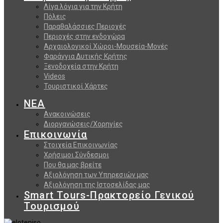
Λίγα λόγια για την Κρήτη
Πόλεις
Παραθαλάσσιες Περιοχές
Περιοχές στην ενδοχώρα
Αρχαιολογικοί Χώροι-Μουσεία-Μονές
Φαράγγια Δυτικής Κρήτης
Ξενοδοχεία στην Κρήτη
Videos
Τουριστικοί Χάρτες
ΝΕΑ
Ανακοινώσεις
Διοργανώσεις/Χορηγίες
Επικοινωνία
Στοιχεία Επικοινωνίας
Χρήσιμοι Σύνδεσμοι
Που θα μας βρείτε
Αξιολόγηση των Υπηρεσιών μας
Αξιολόγηση της Ιστοσελίδας μας
Smart Tours-Πρακτορείο Γενικού
Τουρισμού