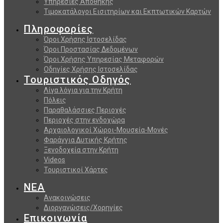
Υπηρεσίες Αποθήκης
Τιμοκατάλογοι Εισιτηρίων και Εκπτωτικών Καρτών
Πληροφορίες
Όροι Χρήσης Ιστοσελίδας
Όροι Προστασίας Δεδομένων
Όροι Χρήσης Υπηρεσίας Μεταφορών
Οδηγίες Χρήσης Ιστοσελίδας
Τουριστικός Οδηγός
Λίγα λόγια για την Κρήτη
Πόλεις
Παραθαλάσσιες Περιοχές
Περιοχές στην ενδοχώρα
Αρχαιολογικοί Χώροι-Μουσεία-Μονές
Φαράγγια Δυτικής Κρήτης
Ξενοδοχεία στην Κρήτη
Videos
Τουριστικοί Χάρτες
ΝΕΑ
Ανακοινώσεις
Διοργανώσεις/Χορηγίες
Επικοινωνία