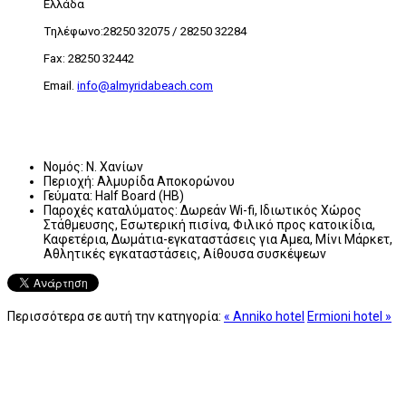
Ελλάδα
Tηλέφωνο:28250 32075 / 28250 32284
Fax: 28250 32442
Email.
info@almyridabeach.com
Νομός:
Ν. Χανίων
Περιοχή:
Αλμυρίδα Αποκορώνου
Γεύματα:
Half Board (HB)
Παροχές καταλύματος:
Δωρεάν Wi-fi, Ιδιωτικός Χώρος
Στάθμευσης, Εσωτερική πισίνα, Φιλικό προς κατοικίδια,
Καφετέρια, Δωμάτια-εγκαταστάσεις για Αμεα, Μίνι Μάρκετ,
Αθλητικές εγκαταστάσεις, Αίθουσα συσκέψεων
Περισσότερα σε αυτή την κατηγορία:
« Anniko hotel
Ermioni hotel »