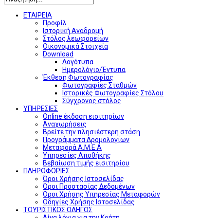
ΕΤΑΙΡΕΙΑ
Προφίλ
Ιστορική Αναδρομή
Στόλος λεωφορείων
Οικονομικά Στοιχεία
Download
Λογότυπα
Ημερολόγιο/Έντυπα
Έκθεση Φωτογραφίας
Φωτογραφίες Σταθμών
Ιστορικές Φωτογραφίες Στόλου
Σύγχρονος στόλος
ΥΠΗΡΕΣΙΕΣ
Online έκδοση εισιτηρίων
Αναχωρήσεις
Βρείτε την πλησιέστερη στάση
Προγράμματα Δρομολογίων
Μεταφορά Α.Μ.Ε.Α
Υπηρεσίες Αποθήκης
Βεβαίωση τιμής εισιτηρίου
ΠΛΗΡΟΦΟΡΙΕΣ
Όροι Χρήσης Ιστοσελίδας
Όροι Προστασίας Δεδομένων
Όροι Χρήσης Υπηρεσίας Μεταφορών
Οδηγίες Χρήσης Ιστοσελίδας
ΤΟΥΡΙΣΤΙΚΟΣ ΟΔΗΓΟΣ
Λίγα λόγια για την Κρήτη