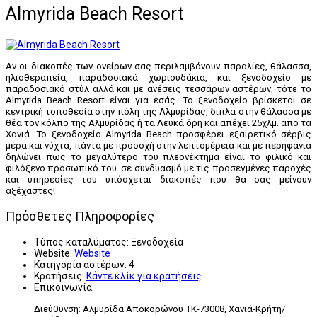
Almyrida Beach Resort
Αν οι διακοπές των ονείρων σας περιλαμβάνουν παραλίες, θάλασσα,
ηλιοθεραπεία, παραδοσιακά χωριουδάκια, και ξενοδοχείο με
παραδοσιακό στύλ αλλά και με ανέσεις τεσσάρων αστέρων, τότε το
Almyrida Beach Resort είναι για εσάς. Το ξενοδοχείο βρίσκεται σε
κεντρική τοποθεσία στην πόλη της Αλμυρίδας, δίπλα στην θάλασσα με
θέα τον κόλπο της Αλμυρίδας ή τα Λευκά όρη και απέχει 25χλμ. απο τα
Χανιά. Το ξενοδοχείο Almyrida Beach προσφέρει εξαιρετικό σέρβις
μέρα και νύχτα, πάντα με προσοχή στην λεπτομέρεια και με περηφάνια
δηλώνει πως το μεγαλύτερο του πλεονέκτημα είναι το φιλικό και
φιλόξενο προσωπικό του σε συνδυασμό με τις προσεγμένες παροχές
και υπηρεσίες του υπόσχεται διακοπές που θα σας μείνουν
αξέχαστες!
Πρόσθετες Πληροφορίες
Τύπος καταλύματος:
Ξενοδοχεία
Website:
Website
Κατηγορία αστέρων:
4
Κρατήσεις:
Κάντε κλίκ για κρατήσεις
Επικοινωνία:
Διεύθυνση: Αλμυρίδα Αποκορώνου ΤΚ-73008, Χανιά-Κρήτη/