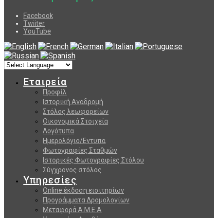
Facebook
Twiiter
YouTube
Εταιρεία
Προφίλ
Ιστορική Αναδρομή
Στόλος λεωφορείων
Οικονομικά Στοιχεία
Λογότυπα
Ημερολόγιο/Εντυπα
Φωτογραφίες Σταθμών
Ιστορικές Φωτογραφίες Στόλου
Σύγχρονος στόλος
Υπηρεσίες
Online έκδοση εισιτηρίων
Προγράμματα Δρομολογίων
Μεταφορά Α.Μ.Ε.Α