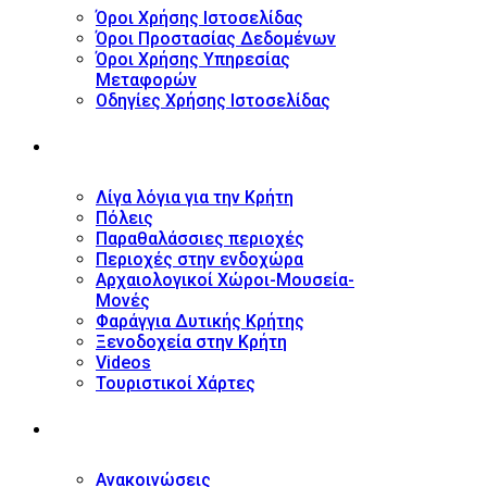
Όροι Χρήσης Ιστοσελίδας
Όροι Προστασίας Δεδομένων
Όροι Χρήσης Υπηρεσίας
Μεταφορών
Οδηγίες Χρήσης Ιστοσελίδας
ΤΟΥΡΙΣΤΙΚΟΣ ΟΔΗΓΟΣ
Λίγα λόγια για την Κρήτη
Πόλεις
Παραθαλάσσιες περιοχές
Περιοχές στην ενδοχώρα
Αρχαιολογικοί Χώροι-Μουσεία-
Μονές
Φαράγγια Δυτικής Κρήτης
Ξενοδοχεία στην Κρήτη
Videos
Τουριστικοί Χάρτες
ΝΕΑ
Ανακοινώσεις