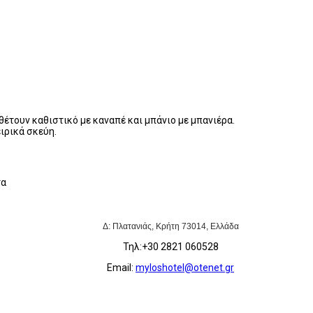
έτουν καθιστικό με καναπέ και μπάνιο με μπανιέρα.
ιρικά σκεύη.
τα
Δ: Πλατανιάς
, Κρήτη
73014
,
Ελλάδα
Τηλ:+30 2821 060528
Εmail:
myloshotel@otenet.gr