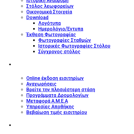
Ιστορική Αναδρομή
Στόλος λεωφορείων
Οικονομικά Στοιχεία
Download
Λογότυπα
Ημερολόγιο/Έντυπα
Έκθεση Φωτογραφίας
Φωτογραφίες Σταθμών
Ιστορικές Φωτογραφίες Στόλου
Σύγχρονος στόλος
ΥΠΗΡΕΣΙΕΣ
Online έκδοση εισιτηρίων
Αναχωρήσεις
Βρείτε την πλησιέστερη στάση
Προγράμματα Δρομολογίων
Μεταφορά Α.Μ.Ε.Α
Υπηρεσίες Αποθήκης
Βεβαίωση τιμής εισιτηρίου
ΠΛΗΡΟΦΟΡΙΕΣ