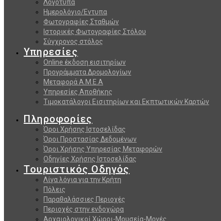
Λογότυπα
Ημερολόγιο/Εντυπα
Φωτογραφίες Σταθμών
Ιστορικές Φωτογραφίες Στόλου
Σύγχρονος στόλος
Υπηρεσίες
Online έκδοση εισιτηρίων
Προγράμματα Δρομολογίων
Μεταφορά Α.Μ.Ε.Α
Υπηρεσίες Αποθήκης
Τιμοκατάλογοι Εισιτηρίων και Εκπτωτικών Καρτών
Πληροφορίες
Όροι Χρήσης Ιστοσελίδας
Όροι Προστασίας Δεδομένων
Όροι Χρήσης Υπηρεσίας Μεταφορών
Οδηγίες Χρήσης Ιστοσελίδας
Τουριστικός Οδηγός
Λίγα λόγια για την Κρήτη
Πόλεις
Παραθαλάσσιες Περιοχές
Περιοχές στην ενδοχώρα
Αρχαιολογικοί Χώροι-Μουσεία-Μονές