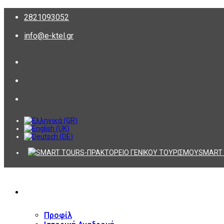
2821093052
info@e-ktel.gr
SMART 
ΕΤΑΙΡΕΙΑ
Προφίλ