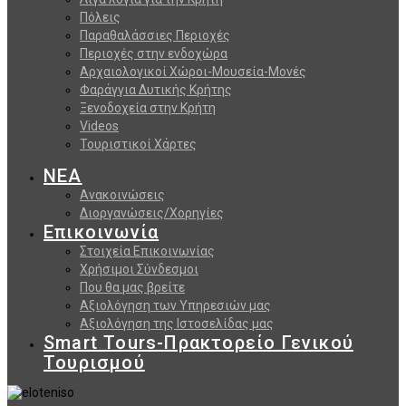
Πόλεις
Παραθαλάσσιες Περιοχές
Περιοχές στην ενδοχώρα
Αρχαιολογικοί Χώροι-Μουσεία-Μονές
Φαράγγια Δυτικής Κρήτης
Ξενοδοχεία στην Κρήτη
Videos
Τουριστικοί Χάρτες
ΝΕΑ
Ανακοινώσεις
Διοργανώσεις/Χορηγίες
Επικοινωνία
Στοιχεία Επικοινωνίας
Χρήσιμοι Σύνδεσμοι
Που θα μας βρείτε
Αξιολόγηση των Υπηρεσιών μας
Αξιολόγηση της Ιστοσελίδας μας
Smart Tours-Πρακτορείο Γενικού
Τουρισμού