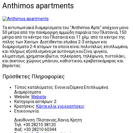
Anthimos apartments
Τα εντυπωσιακά διαμερίσματα του "Anthimos Apts" απέχουν μόνο
50 μέτρα από την πανέμορφη αμμώδη παραλία του Πλατανιά, 150
μέτρα από το κέντρο του Πλατανιά και 11 χλμ. από το κέντρο της
πόλης των Χανίων. Διατίθενται studios 2-3 ατόμων και
διαμερίσματα 2-4 ατόμων τα οποία είναι πολυτελώς επιπλωμένα,
και πλήρως εξοπλισμένα με αυτόνομη κουζίνα, ψυγείο,
κλιματισμό, χρηματοκιβώτιο, τηλεόραση, τηλέφωνο, πιστολάκι,
και άνετους χώρους μπάνιου, καθιστικού, κρεβατοκάμαρας και
βεράντας.
Πρόσθετες Πληροφορίες
Τύπος καταλύματος:
Ενοικιαζόμενα Επιπλωμένα
Διαμερίσματα
Website:
Website
Κατηγορία αστέρων:
2
Κρατήσεις:
Κάντε κλίκ για κρατήσεις
Επικοινωνία:
Διεύθυνση: Πλατανιας,Χανια, Κρητη
Τηλ: +30 28210 38120
Φαξ: +30 28210 60344