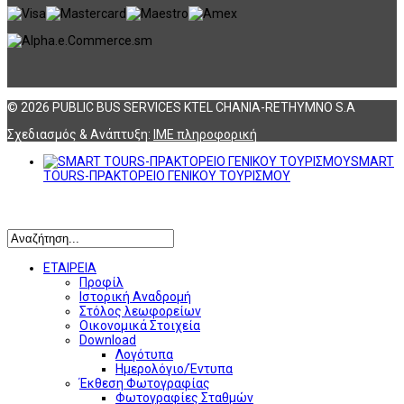
© 2026 PUBLIC BUS SERVICES KTEL CHANIA-RETHYMNO S.A
Σχεδιασμός & Ανάπτυξη:
ΙΜΕ πληροφορική
SMART
TOURS-ΠΡΑΚΤΟΡΕΙΟ ΓΕΝΙΚΟΥ ΤΟΥΡΙΣΜΟΥ
Αναζήτηση
ΕΤΑΙΡΕΙΑ
Προφίλ
Ιστορική Αναδρομή
Στόλος λεωφορείων
Οικονομικά Στοιχεία
Download
Λογότυπα
Ημερολόγιο/Έντυπα
Έκθεση Φωτογραφίας
Φωτογραφίες Σταθμών