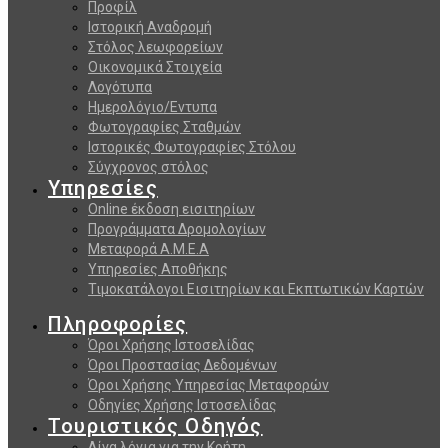
Προφίλ
Ιστορική Αναδρομή
Στόλος λεωφορείων
Οικονομικά Στοιχεία
Λογότυπα
Ημερολόγιο/Εντυπα
Φωτογραφίες Σταθμών
Ιστορικές Φωτογραφίες Στόλου
Σύγχρονος στόλος
Υπηρεσίες
Online έκδοση εισιτηρίων
Προγράμματα Δρομολογίων
Μεταφορά Α.Μ.Ε.Α
Υπηρεσίες Αποθήκης
Τιμοκατάλογοι Εισιτηρίων και Εκπτωτικών Καρτών
Πληροφορίες
Όροι Χρήσης Ιστοσελίδας
Όροι Προστασίας Δεδομένων
Όροι Χρήσης Υπηρεσίας Μεταφορών
Οδηγίες Χρήσης Ιστοσελίδας
Τουριστικός Οδηγός
Λίγα λόγια για την Κρήτη