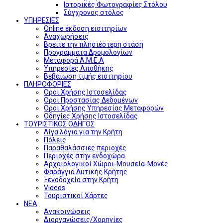
Ιστορικές Φωτογραφίες Στόλου
Σύγχρονος στόλος
ΥΠΗΡΕΣΙΕΣ
Online έκδοση εισιτηρίων
Αναχωρήσεις
Βρείτε την πλησιέστερη στάση
Προγράμματα Δρομολογίων
Μεταφορά Α.Μ.Ε.Α
Υπηρεσίες Αποθήκης
Βεβαίωση τιμής εισιτηρίου
ΠΛΗΡΟΦΟΡΙΕΣ
Όροι Χρήσης Ιστοσελίδας
Όροι Προστασίας Δεδομένων
Όροι Χρήσης Υπηρεσίας Μεταφορών
Οδηγίες Χρήσης Ιστοσελίδας
ΤΟΥΡΙΣΤΙΚΟΣ ΟΔΗΓΟΣ
Λίγα λόγια για την Κρήτη
Πόλεις
Παραθαλάσσιες περιοχές
Περιοχές στην ενδοχώρα
Αρχαιολογικοί Χώροι-Μουσεία-Μονές
Φαράγγια Δυτικής Κρήτης
Ξενοδοχεία στην Κρήτη
Videos
Τουριστικοί Χάρτες
ΝΕΑ
Ανακοινώσεις
Διοργανώσεις/Χορηγίες