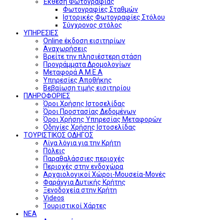
Έκθεση Φωτογραφίας
Φωτογραφίες Σταθμών
Ιστορικές Φωτογραφίες Στόλου
Σύγχρονος στόλος
ΥΠΗΡΕΣΙΕΣ
Online έκδοση εισιτηρίων
Αναχωρήσεις
Βρείτε την πλησιέστερη στάση
Προγράμματα Δρομολογίων
Μεταφορά Α.Μ.Ε.Α
Υπηρεσίες Αποθήκης
Βεβαίωση τιμής εισιτηρίου
ΠΛΗΡΟΦΟΡΙΕΣ
Όροι Χρήσης Ιστοσελίδας
Όροι Προστασίας Δεδομένων
Όροι Χρήσης Υπηρεσίας Μεταφορών
Οδηγίες Χρήσης Ιστοσελίδας
ΤΟΥΡΙΣΤΙΚΟΣ ΟΔΗΓΟΣ
Λίγα λόγια για την Κρήτη
Πόλεις
Παραθαλάσσιες περιοχές
Περιοχές στην ενδοχώρα
Αρχαιολογικοί Χώροι-Μουσεία-Μονές
Φαράγγια Δυτικής Κρήτης
Ξενοδοχεία στην Κρήτη
Videos
Τουριστικοί Χάρτες
ΝΕΑ