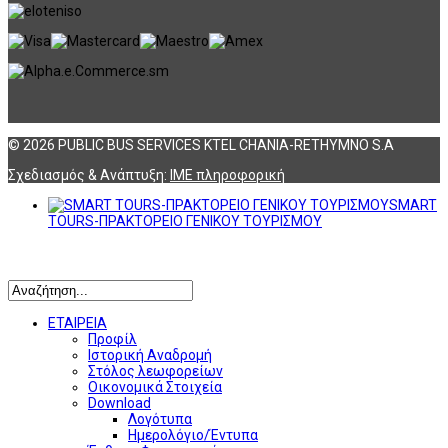
© 2026 PUBLIC BUS SERVICES KTEL CHANIA-RETHYMNO S.A
Σχεδιασμός & Ανάπτυξη:
ΙΜΕ πληροφορική
SMART
TOURS-ΠΡΑΚΤΟΡΕΙΟ ΓΕΝΙΚΟΥ ΤΟΥΡΙΣΜΟΥ
Αναζήτηση
ΕΤΑΙΡΕΙΑ
Προφίλ
Ιστορική Αναδρομή
Στόλος λεωφορείων
Οικονομικά Στοιχεία
Download
Λογότυπα
Ημερολόγιο/Έντυπα