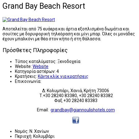
Grand Bay Beach Resort
Αποτελείται από 75 ευάερα και άρτια εξοπλισμένα δωμάτια και
σουίτες με δορυφορική τηλεόραση και μίνι μπαρ. Όλες οι μονάδες
έχουν μπαλκόνι με θέα στον κήπο ή στη θάλασσα.
Πρόσθετες Πληροφορίες
Τύπος καταλύματος:
Ξενοδοχεία
Website:
Website
Κατηγορία αστέρων:
4
Κρατήσεις:
Κάντε κλίκ για κρατήσεις
Επικοινωνία:
Δ: Κολυμπάρι, Χανιά, Κρήτη 73006
T.+30 28240 83380, +30 28240 83382
Φαξ.+30 28240 83383
Εmail:
grandbay@giannoulishotels.com
Νομός:
Ν. Χανίων
Περιοχή:
Κολυμβάρι