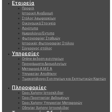
Εταιρεία
Προφίλ
Ιστορική Αναδρομή
Στόλος λεωφορείων
Οικονομικά Στοιχεία
Λογότυπα
Ημερολόγιο/Εντυπα
Φωτογραφίες Σταθμών
Ιστορικές Φωτογραφίες Στόλου
Σύγχρονος στόλος
Υπηρεσίες
Online έκδοση εισιτηρίων
Προγράμματα Δρομολογίων
Μεταφορά Α.Μ.Ε.Α
Υπηρεσίες Αποθήκης
Τιμοκατάλογοι Εισιτηρίων και Εκπτωτικών Καρτών
Πληροφορίες
Όροι Χρήσης Ιστοσελίδας
Όροι Προστασίας Δεδομένων
Όροι Χρήσης Υπηρεσίας Μεταφορών
Οδηγίες Χρήσης Ιστοσελίδας