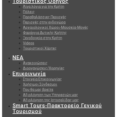
Τουριστικός Οδηγός
Λίγα λόγια για την Κρήτη
Πόλεις
Παραθαλάσσιες Περιοχές
Περιοχές στην ενδοχώρα
Αρχαιολογικοί Χώροι-Μουσεία-Μονές
Φαράγγια Δυτικής Κρήτης
Ξενοδοχεία στην Κρήτη
Videos
Τουριστικοί Χάρτες
ΝΕΑ
Ανακοινώσεις
Διοργανώσεις/Χορηγίες
Επικοινωνία
Στοιχεία Επικοινωνίας
Χρήσιμοι Σύνδεσμοι
Που θα μας βρείτε
Αξιολόγηση των Υπηρεσιών μας
Αξιολόγηση της Ιστοσελίδας μας
Smart Tours-Πρακτορείο Γενικού
Τουρισμού