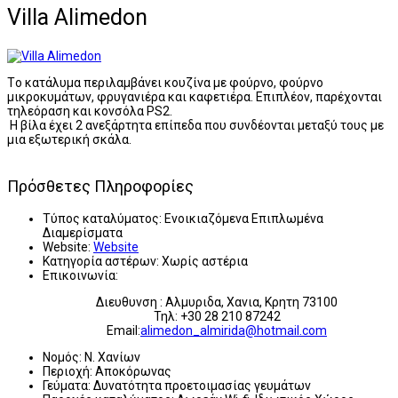
Villa Alimedon
Tο κατάλυμα περιλαμβάνει κουζίνα με φούρνο, φούρνο
μικροκυμάτων, φρυγανιέρα και καφετιέρα. Επιπλέον, παρέχονται
τηλεόραση και κονσόλα PS2.
Η βίλα έχει 2 ανεξάρτητα επίπεδα που συνδέονται μεταξύ τους με
μια εξωτερική σκάλα.
Πρόσθετες Πληροφορίες
Τύπος καταλύματος:
Ενοικιαζόμενα Επιπλωμένα
Διαμερίσματα
Website:
Website
Κατηγορία αστέρων:
Χωρίς αστέρια
Επικοινωνία:
Διευθυνση : Αλμυριδα, Χανια, Κρητη 73100
Τηλ: +30 28 210 87242
Email:
alimedon_almirida@hotmail.com
Νομός:
Ν. Χανίων
Περιοχή:
Αποκόρωνας
Γεύματα:
Δυνατότητα προετοιμασίας γευμάτων