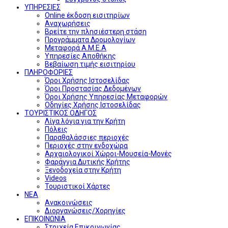
ΥΠΗΡΕΣΙΕΣ
Online έκδοση εισιτηρίων
Αναχωρήσεις
Βρείτε την πλησιέστερη στάση
Προγράμματα Δρομολογίων
Μεταφορά Α.Μ.Ε.Α
Υπηρεσίες Αποθήκης
Βεβαίωση τιμής εισιτηρίου
ΠΛΗΡΟΦΟΡΙΕΣ
Όροι Χρήσης Ιστοσελίδας
Όροι Προστασίας Δεδομένων
Όροι Χρήσης Υπηρεσίας Μεταφορών
Οδηγίες Χρήσης Ιστοσελίδας
ΤΟΥΡΙΣΤΙΚΟΣ ΟΔΗΓΟΣ
Λίγα λόγια για την Κρήτη
Πόλεις
Παραθαλάσσιες περιοχές
Περιοχές στην ενδοχώρα
Αρχαιολογικοί Χώροι-Μουσεία-Μονές
Φαράγγια Δυτικής Κρήτης
Ξενοδοχεία στην Κρήτη
Videos
Τουριστικοί Χάρτες
ΝΕΑ
Ανακοινώσεις
Διοργανώσεις/Χορηγίες
ΕΠΙΚΟΙΝΩΝΙΑ
Στοιχεία Επικοινωνίας