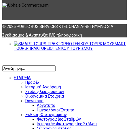
© 2026 PUBLIC BUS SERVICES KTEL CHANIA-RETHYMNO S.A
Σχεδιασμός & Ανάπτυξη:
ΙΜΕ πληροφορική
SMART
TOURS-ΠΡΑΚΤΟΡΕΙΟ ΓΕΝΙΚΟΥ ΤΟΥΡΙΣΜΟΥ
Αναζήτηση
ΕΤΑΙΡΕΙΑ
Προφίλ
Ιστορική Αναδρομή
Στόλος λεωφορείων
Οικονομικά Στοιχεία
Download
Λογότυπα
Ημερολόγιο/Έντυπα
Έκθεση Φωτογραφίας
Φωτογραφίες Σταθμών
Ιστορικές Φωτογραφίες Στόλου
Σύγχρονος στόλος