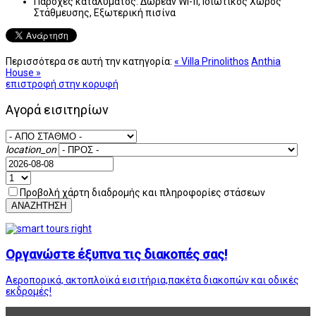
Παροχές καταλύματος:
Δωρεάν Wi-fi, Ιδιωτικός Χώρος
Στάθμευσης, Εξωτερική πισίνα
Περισσότερα σε αυτή την κατηγορία:
« Villa Prinolithos
Anthia
House »
επιστροφή στην κορυφή
Αγορά εισιτηρίων
location_on
Προβολή χάρτη διαδρομής και πληροφορίες στάσεων
ΑΝΑΖΗΤΗΣΗ
Οργανώστε έξυπνα τις διακοπές σας!
Αεροπορικά, ακτοπλοϊκά εισιτήρια,πακέτα διακοπών και οδικές
εκδρομές!