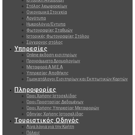
Στόλος λεωφορείων
Οικονομικά Στοιχεία
Λογότυπα
Ημερολόγιο/Εντυπα
Φωτογραφίες Σταθμών
Ιστορικές Φωτογραφίες Στόλου
Σύγχρονος στόλος
Υπηρεσίες
Online έκδοση εισιτηρίων
Προγράμματα Δρομολογίων
Μεταφορά Α.Μ.Ε.Α
Υπηρεσίες Αποθήκης
Τιμοκατάλογοι Εισιτηρίων και Εκπτωτικών Καρτών
Πληροφορίες
Όροι Χρήσης Ιστοσελίδας
Όροι Προστασίας Δεδομένων
Όροι Χρήσης Υπηρεσίας Μεταφορών
Οδηγίες Χρήσης Ιστοσελίδας
Τουριστικός Οδηγός
Λίγα λόγια για την Κρήτη
Πόλεις