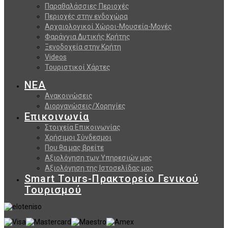
Παραθαλάσσιες Περιοχές
Περιοχές στην ενδοχώρα
Αρχαιολογικοί Χώροι-Μουσεία-Μονές
Φαράγγια Δυτικής Κρήτης
Ξενοδοχεία στην Κρήτη
Videos
Τουριστικοί Χάρτες
ΝΕΑ
Ανακοινώσεις
Διοργανώσεις/Χορηγίες
Επικοινωνία
Στοιχεία Επικοινωνίας
Χρήσιμοι Σύνδεσμοι
Που θα μας βρείτε
Αξιολόγηση των Υπηρεσιών μας
Αξιολόγηση της Ιστοσελίδας μας
Smart Tours-Πρακτορείο Γενικού
Τουρισμού