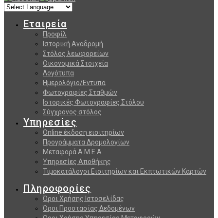
Εταιρεία
Προφίλ
Ιστορική Αναδρομή
Στόλος λεωφορείων
Οικονομικά Στοιχεία
Λογότυπα
Ημερολόγιο/Εντυπα
Φωτογραφίες Σταθμών
Ιστορικές Φωτογραφίες Στόλου
Σύγχρονος στόλος
Υπηρεσίες
Online έκδοση εισιτηρίων
Προγράμματα Δρομολογίων
Μεταφορά Α.Μ.Ε.Α
Υπηρεσίες Αποθήκης
Τιμοκατάλογοι Εισιτηρίων και Εκπτωτικών Καρτών
Πληροφορίες
Όροι Χρήσης Ιστοσελίδας
Όροι Προστασίας Δεδομένων
Όροι Χρήσης Υπηρεσίας Μεταφορών