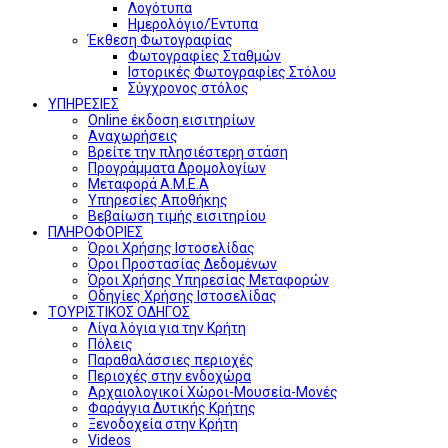
Λογότυπα
Ημερολόγιο/Έντυπα
Έκθεση Φωτογραφίας
Φωτογραφίες Σταθμών
Ιστορικές Φωτογραφίες Στόλου
Σύγχρονος στόλος
ΥΠΗΡΕΣΙΕΣ
Online έκδοση εισιτηρίων
Αναχωρήσεις
Βρείτε την πλησιέστερη στάση
Προγράμματα Δρομολογίων
Μεταφορά Α.Μ.Ε.Α
Υπηρεσίες Αποθήκης
Βεβαίωση τιμής εισιτηρίου
ΠΛΗΡΟΦΟΡΙΕΣ
Όροι Χρήσης Ιστοσελίδας
Όροι Προστασίας Δεδομένων
Όροι Χρήσης Υπηρεσίας Μεταφορών
Οδηγίες Χρήσης Ιστοσελίδας
ΤΟΥΡΙΣΤΙΚΟΣ ΟΔΗΓΟΣ
Λίγα λόγια για την Κρήτη
Πόλεις
Παραθαλάσσιες περιοχές
Περιοχές στην ενδοχώρα
Αρχαιολογικοί Χώροι-Μουσεία-Μονές
Φαράγγια Δυτικής Κρήτης
Ξενοδοχεία στην Κρήτη
Videos