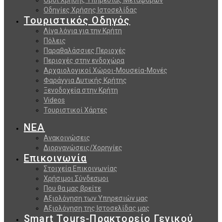
Οδηγίες Χρήσης Ιστοσελίδας
Τουριστικός Οδηγός
Λίγα λόγια για την Κρήτη
Πόλεις
Παραθαλάσσιες Περιοχές
Περιοχές στην ενδοχώρα
Αρχαιολογικοί Χώροι-Μουσεία-Μονές
Φαράγγια Δυτικής Κρήτης
Ξενοδοχεία στην Κρήτη
Videos
Τουριστικοί Χάρτες
ΝΕΑ
Ανακοινώσεις
Διοργανώσεις/Χορηγίες
Επικοινωνία
Στοιχεία Επικοινωνίας
Χρήσιμοι Σύνδεσμοι
Που θα μας βρείτε
Αξιολόγηση των Υπηρεσιών μας
Αξιολόγηση της Ιστοσελίδας μας
Smart Tours-Πρακτορείο Γενικού