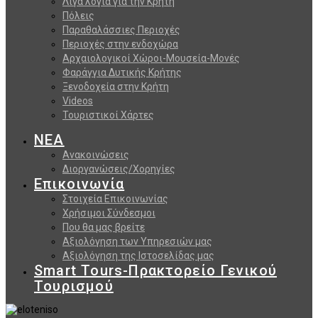
Λίγα λόγια για την Κρήτη
Πόλεις
Παραθαλάσσιες Περιοχές
Περιοχές στην ενδοχώρα
Αρχαιολογικοί Χώροι-Μουσεία-Μονές
Φαράγγια Δυτικής Κρήτης
Ξενοδοχεία στην Κρήτη
Videos
Τουριστικοί Χάρτες
ΝΕΑ
Ανακοινώσεις
Διοργανώσεις/Χορηγίες
Επικοινωνία
Στοιχεία Επικοινωνίας
Χρήσιμοι Σύνδεσμοι
Που θα μας βρείτε
Αξιολόγηση των Υπηρεσιών μας
Αξιολόγηση της Ιστοσελίδας μας
Smart Tours-Πρακτορείο Γενικού
Τουρισμού