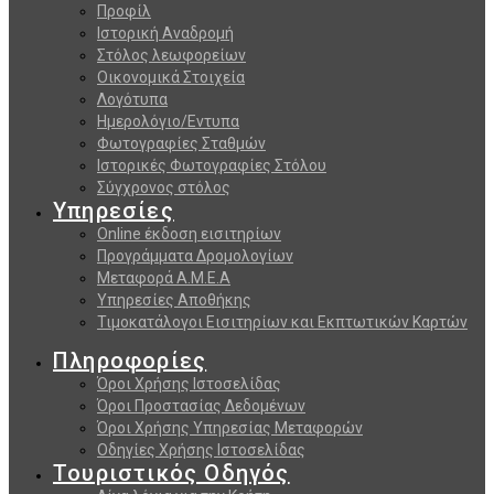
Προφίλ
Ιστορική Αναδρομή
Στόλος λεωφορείων
Οικονομικά Στοιχεία
Λογότυπα
Ημερολόγιο/Εντυπα
Φωτογραφίες Σταθμών
Ιστορικές Φωτογραφίες Στόλου
Σύγχρονος στόλος
Υπηρεσίες
Online έκδοση εισιτηρίων
Προγράμματα Δρομολογίων
Μεταφορά Α.Μ.Ε.Α
Υπηρεσίες Αποθήκης
Τιμοκατάλογοι Εισιτηρίων και Εκπτωτικών Καρτών
Πληροφορίες
Όροι Χρήσης Ιστοσελίδας
Όροι Προστασίας Δεδομένων
Όροι Χρήσης Υπηρεσίας Μεταφορών
Οδηγίες Χρήσης Ιστοσελίδας
Τουριστικός Οδηγός