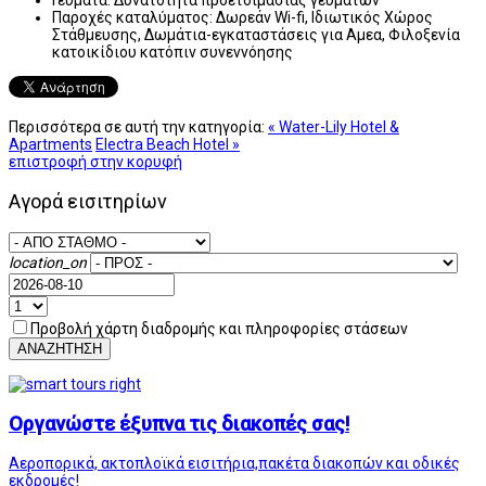
Παροχές καταλύματος:
Δωρεάν Wi-fi, Ιδιωτικός Χώρος
Στάθμευσης, Δωμάτια-εγκαταστάσεις για Αμεα, Φιλοξενία
κατοικίδιου κατόπιν συνεννόησης
Περισσότερα σε αυτή την κατηγορία:
« Water-Lily Hotel &
Apartments
Electra Beach Hotel »
επιστροφή στην κορυφή
Αγορά εισιτηρίων
location_on
Προβολή χάρτη διαδρομής και πληροφορίες στάσεων
ΑΝΑΖΗΤΗΣΗ
Οργανώστε έξυπνα τις διακοπές σας!
Αεροπορικά, ακτοπλοϊκά εισιτήρια,πακέτα διακοπών και οδικές
εκδρομές!