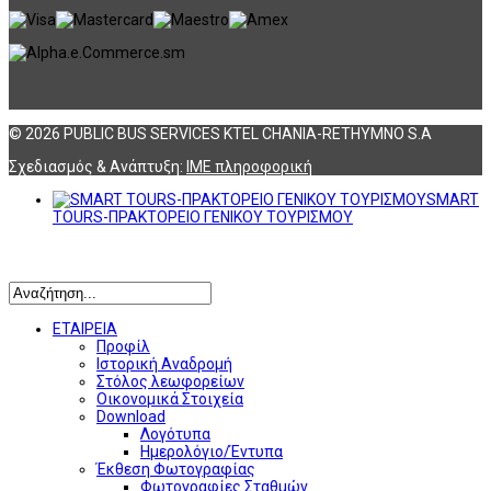
© 2026 PUBLIC BUS SERVICES KTEL CHANIA-RETHYMNO S.A
Σχεδιασμός & Ανάπτυξη:
ΙΜΕ πληροφορική
SMART
TOURS-ΠΡΑΚΤΟΡΕΙΟ ΓΕΝΙΚΟΥ ΤΟΥΡΙΣΜΟΥ
Αναζήτηση
ΕΤΑΙΡΕΙΑ
Προφίλ
Ιστορική Αναδρομή
Στόλος λεωφορείων
Οικονομικά Στοιχεία
Download
Λογότυπα
Ημερολόγιο/Έντυπα
Έκθεση Φωτογραφίας
Φωτογραφίες Σταθμών