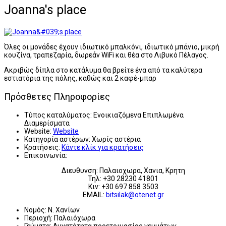
Joanna's place
Όλες οι μονάδες έχουν ιδιωτικό μπαλκόνι, ιδιωτικό μπάνιο, μικρή
κουζίνα, τραπεζαρία, δωρεάν WiFi και θέα στο Λιβυκό Πέλαγος.
Ακριβώς δίπλα στο κατάλυμα θα βρείτε ένα από τα καλύτερα
εστιατόρια της πόλης, καθώς και 2 καφέ-μπαρ
Πρόσθετες Πληροφορίες
Τύπος καταλύματος:
Ενοικιαζόμενα Επιπλωμένα
Διαμερίσματα
Website:
Website
Κατηγορία αστέρων:
Χωρίς αστέρια
Κρατήσεις:
Κάντε κλίκ για κρατήσεις
Επικοινωνία:
Διευθυνση: Παλαιοχωρα, Χανια, Κρητη
Τηλ: +30 28230 41801
Κιν: +30 697 858 3503
EMAIL:
bitsilak@otenet.gr
Νομός:
Ν. Χανίων
Περιοχή:
Παλαιόχωρα
Γεύματα:
Δυνατότητα προετοιμασίας γευμάτων