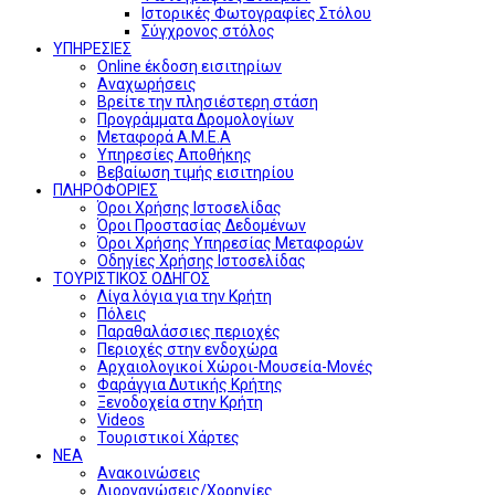
Ιστορικές Φωτογραφίες Στόλου
Σύγχρονος στόλος
ΥΠΗΡΕΣΙΕΣ
Online έκδοση εισιτηρίων
Αναχωρήσεις
Βρείτε την πλησιέστερη στάση
Προγράμματα Δρομολογίων
Μεταφορά Α.Μ.Ε.Α
Υπηρεσίες Αποθήκης
Βεβαίωση τιμής εισιτηρίου
ΠΛΗΡΟΦΟΡΙΕΣ
Όροι Χρήσης Ιστοσελίδας
Όροι Προστασίας Δεδομένων
Όροι Χρήσης Υπηρεσίας Μεταφορών
Οδηγίες Χρήσης Ιστοσελίδας
ΤΟΥΡΙΣΤΙΚΟΣ ΟΔΗΓΟΣ
Λίγα λόγια για την Κρήτη
Πόλεις
Παραθαλάσσιες περιοχές
Περιοχές στην ενδοχώρα
Αρχαιολογικοί Χώροι-Μουσεία-Μονές
Φαράγγια Δυτικής Κρήτης
Ξενοδοχεία στην Κρήτη
Videos
Τουριστικοί Χάρτες
ΝΕΑ
Ανακοινώσεις
Διοργανώσεις/Χορηγίες