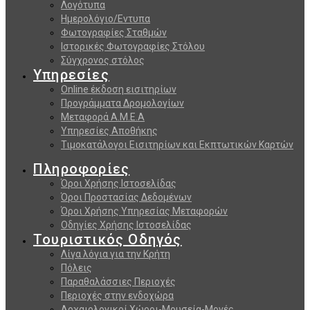
Λογότυπα
Ημερολόγιο/Εντυπα
Φωτογραφίες Σταθμών
Ιστορικές Φωτογραφίες Στόλου
Σύγχρονος στόλος
Υπηρεσίες
Online έκδοση εισιτηρίων
Προγράμματα Δρομολογίων
Μεταφορά Α.Μ.Ε.Α
Υπηρεσίες Αποθήκης
Τιμοκατάλογοι Εισιτηρίων και Εκπτωτικών Καρτών
Πληροφορίες
Όροι Χρήσης Ιστοσελίδας
Όροι Προστασίας Δεδομένων
Όροι Χρήσης Υπηρεσίας Μεταφορών
Οδηγίες Χρήσης Ιστοσελίδας
Τουριστικός Οδηγός
Λίγα λόγια για την Κρήτη
Πόλεις
Παραθαλάσσιες Περιοχές
Περιοχές στην ενδοχώρα
Αρχαιολογικοί Χώροι-Μουσεία-Μονές