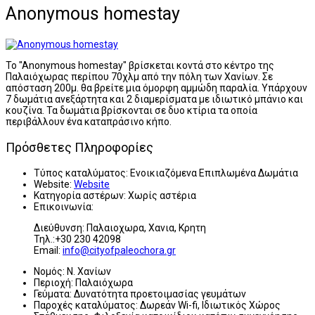
Anonymous homestay
To "Anonymous homestay" βρίσκεται κοντά στο κέντρο της
Παλαιόχωρας περίπου 70χλμ από την πόλη των Χανίων. Σε
απόσταση 200μ. θα βρείτε μια όμορφη αμμώδη παραλία. Υπάρχουν
7 δωμάτια ανεξάρτητα και 2 διαμερίσματα με ιδιωτικό μπάνιο και
κουζίνα. Τα δωμάτια βρίσκονται σε δυο κτίρια τα οποία
περιβάλλουν ένα καταπράσινο κήπο.
Πρόσθετες Πληροφορίες
Τύπος καταλύματος:
Ενοικιαζόμενα Επιπλωμένα Δωμάτια
Website:
Website
Κατηγορία αστέρων:
Χωρίς αστέρια
Επικοινωνία:
Διεύθυνση: Παλαιοχωρα, Χανια, Κρητη
Τηλ.:+30 230 42098
Email:
info@cityofpaleochora.gr
Νομός:
Ν. Χανίων
Περιοχή:
Παλαιόχωρα
Γεύματα:
Δυνατότητα προετοιμασίας γευμάτων
Παροχές καταλύματος:
Δωρεάν Wi-fi, Ιδιωτικός Χώρος