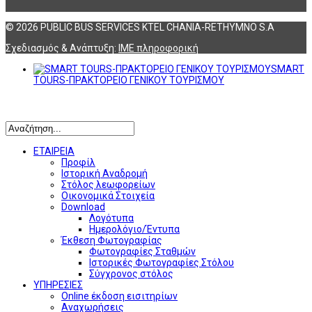
© 2026 PUBLIC BUS SERVICES KTEL CHANIA-RETHYMNO S.A
Σχεδιασμός & Ανάπτυξη:
ΙΜΕ πληροφορική
SMART
TOURS-ΠΡΑΚΤΟΡΕΙΟ ΓΕΝΙΚΟΥ ΤΟΥΡΙΣΜΟΥ
Αναζήτηση
ΕΤΑΙΡΕΙΑ
Προφίλ
Ιστορική Αναδρομή
Στόλος λεωφορείων
Οικονομικά Στοιχεία
Download
Λογότυπα
Ημερολόγιο/Έντυπα
Έκθεση Φωτογραφίας
Φωτογραφίες Σταθμών
Ιστορικές Φωτογραφίες Στόλου
Σύγχρονος στόλος
ΥΠΗΡΕΣΙΕΣ
Online έκδοση εισιτηρίων
Αναχωρήσεις