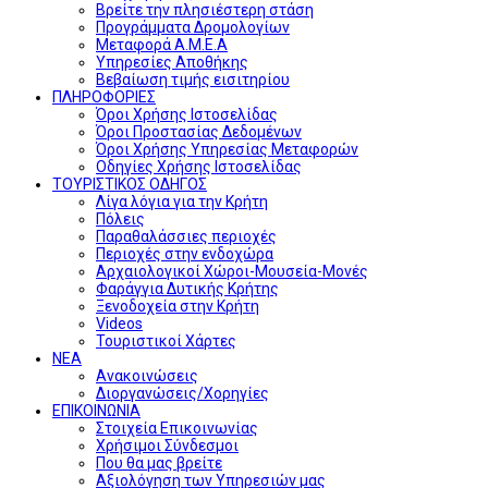
Βρείτε την πλησιέστερη στάση
Προγράμματα Δρομολογίων
Μεταφορά Α.Μ.Ε.Α
Υπηρεσίες Αποθήκης
Βεβαίωση τιμής εισιτηρίου
ΠΛΗΡΟΦΟΡΙΕΣ
Όροι Χρήσης Ιστοσελίδας
Όροι Προστασίας Δεδομένων
Όροι Χρήσης Υπηρεσίας Μεταφορών
Οδηγίες Χρήσης Ιστοσελίδας
ΤΟΥΡΙΣΤΙΚΟΣ ΟΔΗΓΟΣ
Λίγα λόγια για την Κρήτη
Πόλεις
Παραθαλάσσιες περιοχές
Περιοχές στην ενδοχώρα
Αρχαιολογικοί Χώροι-Μουσεία-Μονές
Φαράγγια Δυτικής Κρήτης
Ξενοδοχεία στην Κρήτη
Videos
Τουριστικοί Χάρτες
ΝΕΑ
Ανακοινώσεις
Διοργανώσεις/Χορηγίες
ΕΠΙΚΟΙΝΩΝΙΑ
Στοιχεία Επικοινωνίας
Χρήσιμοι Σύνδεσμοι
Που θα μας βρείτε
Αξιολόγηση των Υπηρεσιών μας