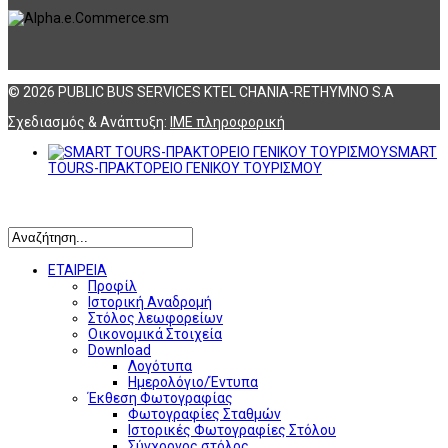
© 2026 PUBLIC BUS SERVICES KTEL CHANIA-RETHYMNO S.A
Σχεδιασμός & Ανάπτυξη:
ΙΜΕ πληροφορική
SMART
TOURS-ΠΡΑΚΤΟΡΕΙΟ ΓΕΝΙΚΟΥ ΤΟΥΡΙΣΜΟΥ
Αναζήτηση
ΕΤΑΙΡΕΙΑ
Προφίλ
Ιστορική Αναδρομή
Στόλος λεωφορείων
Οικονομικά Στοιχεία
Download
Λογότυπα
Ημερολόγιο/Έντυπα
Έκθεση Φωτογραφίας
Φωτογραφίες Σταθμών
Ιστορικές Φωτογραφίες Στόλου
Σύγχρονος στόλος