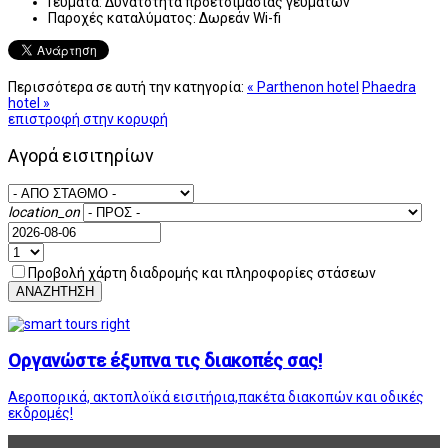
Γεύματα:
Δυνατότητα προετοιμασίας γευμάτων
Παροχές καταλύματος:
Δωρεάν Wi-fi
Περισσότερα σε αυτή την κατηγορία:
« Parthenon hotel
Phaedra
hotel »
επιστροφή στην κορυφή
Αγορά εισιτηρίων
location_on
Προβολή χάρτη διαδρομής και πληροφορίες στάσεων
ΑΝΑΖΗΤΗΣΗ
Οργανώστε έξυπνα τις διακοπές σας!
Αεροπορικά, ακτοπλοϊκά εισιτήρια,πακέτα διακοπών και οδικές
εκδρομές!