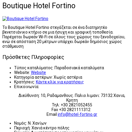
Boutique Hotel Fortino
Το Boutique Hotel Fortino στεγάζεται σε ένα διατηρητέο
βενετσιάνικο ​​κτήριο σε μια ήσυχη και γραφική τοποθεσία.
Παρέχεται δωρεάν Wi-Fi σε όλους τους χώρους του ξενοδοχείου,
ενώ σε απόσταση 20 μέτρων υπάρχει δωρεάν δημόσιος χώρος
στάθμευση
Πρόσθετες Πληροφορίες
Τύπος καταλύματος:
Παραδοσιακά καταλύματα
Website:
Website
Κατηγορία αστέρων:
Χωρίς αστέρια
Κρατήσεις:
Κάντε κλίκ για κρατήσεις
Επικοινωνία:
Διεύθυνση: 10, Ραδαμανθους. Παλιο λιμανι: 73132 Χανια,
Κρητη
Τηλ: +30 2821052455
Fax +30 2821111312
Email
info@hotel-fortino.gr
Νομός:
Ν. Χανίων
Περιοχή:
Χανιά κέντρο πόλης