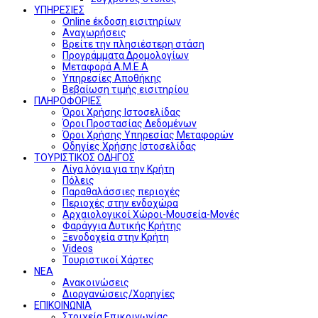
ΥΠΗΡΕΣΙΕΣ
Online έκδοση εισιτηρίων
Αναχωρήσεις
Βρείτε την πλησιέστερη στάση
Προγράμματα Δρομολογίων
Μεταφορά Α.Μ.Ε.Α
Υπηρεσίες Αποθήκης
Βεβαίωση τιμής εισιτηρίου
ΠΛΗΡΟΦΟΡΙΕΣ
Όροι Χρήσης Ιστοσελίδας
Όροι Προστασίας Δεδομένων
Όροι Χρήσης Υπηρεσίας Μεταφορών
Οδηγίες Χρήσης Ιστοσελίδας
ΤΟΥΡΙΣΤΙΚΟΣ ΟΔΗΓΟΣ
Λίγα λόγια για την Κρήτη
Πόλεις
Παραθαλάσσιες περιοχές
Περιοχές στην ενδοχώρα
Αρχαιολογικοί Χώροι-Μουσεία-Μονές
Φαράγγια Δυτικής Κρήτης
Ξενοδοχεία στην Κρήτη
Videos
Τουριστικοί Χάρτες
ΝΕΑ
Ανακοινώσεις
Διοργανώσεις/Χορηγίες
ΕΠΙΚΟΙΝΩΝΙΑ
Στοιχεία Επικοινωνίας