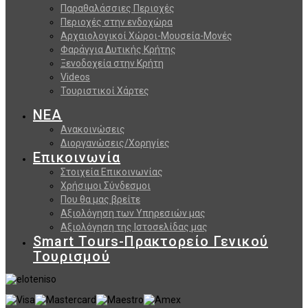
Παραθαλάσσιες Περιοχές
Περιοχές στην ενδοχώρα
Αρχαιολογικοί Χώροι-Μουσεία-Μονές
Φαράγγια Δυτικής Κρήτης
Ξενοδοχεία στην Κρήτη
Videos
Τουριστικοί Χάρτες
ΝΕΑ
Ανακοινώσεις
Διοργανώσεις/Χορηγίες
Επικοινωνία
Στοιχεία Επικοινωνίας
Χρήσιμοι Σύνδεσμοι
Που θα μας βρείτε
Αξιολόγηση των Υπηρεσιών μας
Αξιολόγηση της Ιστοσελίδας μας
Smart Tours-Πρακτορείο Γενικού
Τουρισμού