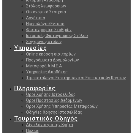
Στόλος λεωφορείων
Οικονομικά Στοιχεία
Λογότυπα
Ημερολόγιο/Εντυπα
Φωτογραφίες Σταθμών
Ιστορικές Φωτογραφίες Στόλου
Σύγχρονος στόλος
Υπηρεσίες
Online έκδοση εισιτηρίων
Προγράμματα Δρομολογίων
Μεταφορά Α.Μ.Ε.Α
Υπηρεσίες Αποθήκης
Τιμοκατάλογοι Εισιτηρίων και Εκπτωτικών Καρτών
Πληροφορίες
Όροι Χρήσης Ιστοσελίδας
Όροι Προστασίας Δεδομένων
Όροι Χρήσης Υπηρεσίας Μεταφορών
Οδηγίες Χρήσης Ιστοσελίδας
Τουριστικός Οδηγός
Λίγα λόγια για την Κρήτη
Πόλεις