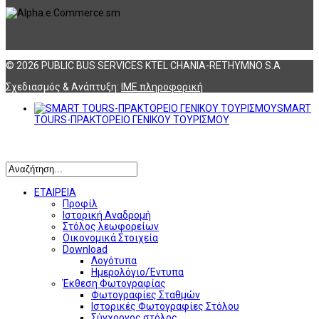
© 2026 PUBLIC BUS SERVICES KTEL CHANIA-RETHYMNO S.A
Σχεδιασμός & Ανάπτυξη:
ΙΜΕ πληροφορική
SMART
TOURS-ΠΡΑΚΤΟΡΕΙΟ ΓΕΝΙΚΟΥ ΤΟΥΡΙΣΜΟΥ
Αναζήτηση
ΕΤΑΙΡΕΙΑ
Προφίλ
Ιστορική Αναδρομή
Στόλος λεωφορείων
Οικονομικά Στοιχεία
Download
Λογότυπα
Ημερολόγιο/Έντυπα
Έκθεση Φωτογραφίας
Φωτογραφίες Σταθμών
Ιστορικές Φωτογραφίες Στόλου
Σύγχρονος στόλος