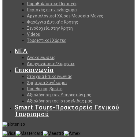
Παραθαλάσσιες Περιοχές
Περιοχές στην ενδοχώρα
Αρχαιολογικοί Χώροι-Μουσεία-Μονές
Φαράγγια Δυτικής Κρήτης
Ξενοδοχεία στην Κρήτη
Videos
Τουριστικοί Χάρτες
ΝΕΑ
Ανακοινώσεις
Διοργανώσεις/Χορηγίες
Επικοινωνία
Στοιχεία Επικοινωνίας
Χρήσιμοι Σύνδεσμοι
Που θα μας βρείτε
Αξιολόγηση των Υπηρεσιών μας
Αξιολόγηση της Ιστοσελίδας μας
Smart Tours-Πρακτορείο Γενικού
Τουρισμού