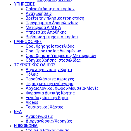
ΥΠΗΡΕΣΙΕΣ
Online έκδοση εισιτηρίων
Αναχωρήσεις
Βρείτε την πλησιέστερη στάση
Προγράμματα Δρομολογίων
Μεταφορά Α.Μ.Ε.Α
Υπηρεσίες Αποθήκης
Βεβαίωση τιμής εισιτηρίου
ΠΛΗΡΟΦΟΡΙΕΣ
Όροι Χρήσης Ιστοσελίδας
Όροι Προστασίας Δεδομένων
Όροι Χρήσης Υπηρεσίας Μεταφορών
Οδηγίες Χρήσης Ιστοσελίδας
ΤΟΥΡΙΣΤΙΚΟΣ ΟΔΗΓΟΣ
Λίγα λόγια για την Κρήτη
Πόλεις
Παραθαλάσσιες περιοχές
Περιοχές στην ενδοχώρα
Αρχαιολογικοί Χώροι-Μουσεία-Μονές
Φαράγγια Δυτικής Κρήτης
Ξενοδοχεία στην Κρήτη
Videos
Τουριστικοί Χάρτες
ΝΕΑ
Ανακοινώσεις
Διοργανώσεις/Χορηγίες
ΕΠΙΚΟΙΝΩΝΙΑ
Στοιχεία Επικοινωνίας