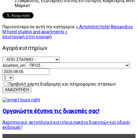
Στάθμευσης, Εξωτερική πισίνα, Εστιατόριο, Καφετέρια, Μίνι
Μάρκετ
Περισσότερα σε αυτή την κατηγορία:
« Amphitriti Hotel
Alexandros
M hotel studios and apartments »
επιστροφή στην κορυφή
Αγορά εισιτηρίων
location_on
Προβολή χάρτη διαδρομής και πληροφορίες στάσεων
ΑΝΑΖΗΤΗΣΗ
Οργανώστε έξυπνα τις διακοπές σας!
Αεροπορικά, ακτοπλοϊκά εισιτήρια,πακέτα διακοπών και οδικές
εκδρομές!