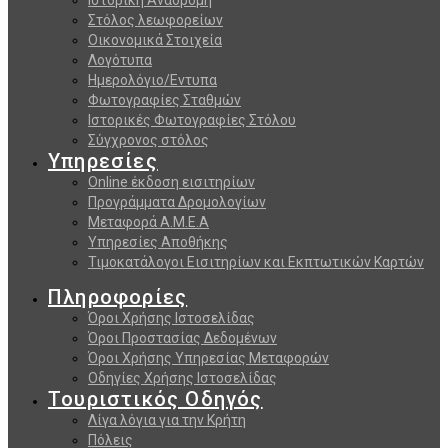
Στόλος λεωφορείων
Οικονομικά Στοιχεία
Λογότυπα
Ημερολόγιο/Εντυπα
Φωτογραφίες Σταθμών
Ιστορικές Φωτογραφίες Στόλου
Σύγχρονος στόλος
Υπηρεσίες
Online έκδοση εισιτηρίων
Προγράμματα Δρομολογίων
Μεταφορά Α.Μ.Ε.Α
Υπηρεσίες Αποθήκης
Τιμοκατάλογοι Εισιτηρίων και Εκπτωτικών Καρτών
Πληροφορίες
Όροι Χρήσης Ιστοσελίδας
Όροι Προστασίας Δεδομένων
Όροι Χρήσης Υπηρεσίας Μεταφορών
Οδηγίες Χρήσης Ιστοσελίδας
Τουριστικός Οδηγός
Λίγα λόγια για την Κρήτη
Πόλεις