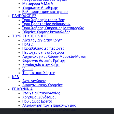
Μεταφορά Α.Μ.Ε.Α
Υπηρεσίες Αποθήκης
Βεβαίωση τιμής εισιτηρίου
ΠΛΗΡΟΦΟΡΙΕΣ
Όροι Χρήσης Ιστοσελίδας
Όροι Προστασίας Δεδομένων
Όροι Χρήσης Υπηρεσίας Μεταφορών
Οδηγίες Χρήσης Ιστοσελίδας
ΤΟΥΡΙΣΤΙΚΟΣ ΟΔΗΓΟΣ
Λίγα λόγια για την Κρήτη
Πόλεις
Παραθαλάσσιες περιοχές
Περιοχές στην ενδοχώρα
Αρχαιολογικοί Χώροι-Μουσεία-Μονές
Φαράγγια Δυτικής Κρήτης
Ξενοδοχεία στην Κρήτη
Videos
Τουριστικοί Χάρτες
ΝΕΑ
Ανακοινώσεις
Διοργανώσεις/Χορηγίες
ΕΠΙΚΟΙΝΩΝΙΑ
Στοιχεία Επικοινωνίας
Χρήσιμοι Σύνδεσμοι
Που θα μας βρείτε
Αξιολόγηση των Υπηρεσιών μας
Αξιολόγηση της Ιστοσελίδας μας