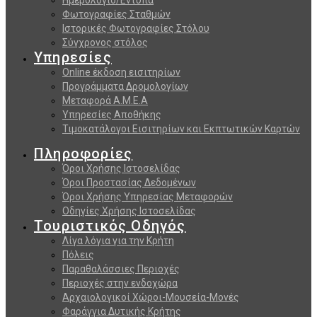
Φωτογραφίες Σταθμών
Ιστορικές Φωτογραφίες Στόλου
Σύγχρονος στόλος
Υπηρεσίες
Online έκδοση εισιτηρίων
Προγράμματα Δρομολογίων
Μεταφορά Α.Μ.Ε.Α
Υπηρεσίες Αποθήκης
Τιμοκατάλογοι Εισιτηρίων και Εκπτωτικών Καρτών
Πληροφορίες
Όροι Χρήσης Ιστοσελίδας
Όροι Προστασίας Δεδομένων
Όροι Χρήσης Υπηρεσίας Μεταφορών
Οδηγίες Χρήσης Ιστοσελίδας
Τουριστικός Οδηγός
Λίγα λόγια για την Κρήτη
Πόλεις
Παραθαλάσσιες Περιοχές
Περιοχές στην ενδοχώρα
Αρχαιολογικοί Χώροι-Μουσεία-Μονές
Φαράγγια Δυτικής Κρήτης