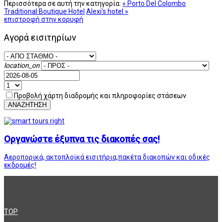
Περισσότερα σε αυτή την κατηγορία:
« Porto Del Colombo
Traditional Boutique Hotel
Alexi's hotel »
επιστροφή στην κορυφή
Αγορά εισιτηρίων
location_on
Προβολή χάρτη διαδρομής και πληροφορίες στάσεων
ΑΝΑΖΗΤΗΣΗ
Οργανώστε έξυπνα τις διακοπές σας!
Αεροπορικά, ακτοπλοϊκά εισιτήρια,πακέτα διακοπών και οδικές
εκδρομές!
TOP