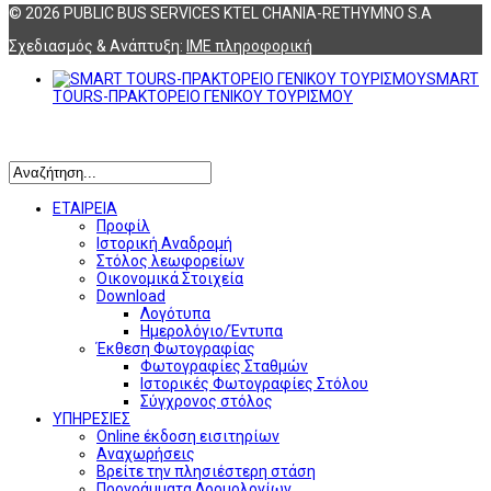
© 2026 PUBLIC BUS SERVICES KTEL CHANIA-RETHYMNO S.A
Σχεδιασμός & Ανάπτυξη:
ΙΜΕ πληροφορική
SMART
TOURS-ΠΡΑΚΤΟΡΕΙΟ ΓΕΝΙΚΟΥ ΤΟΥΡΙΣΜΟΥ
Αναζήτηση
ΕΤΑΙΡΕΙΑ
Προφίλ
Ιστορική Αναδρομή
Στόλος λεωφορείων
Οικονομικά Στοιχεία
Download
Λογότυπα
Ημερολόγιο/Έντυπα
Έκθεση Φωτογραφίας
Φωτογραφίες Σταθμών
Ιστορικές Φωτογραφίες Στόλου
Σύγχρονος στόλος
ΥΠΗΡΕΣΙΕΣ
Online έκδοση εισιτηρίων
Αναχωρήσεις
Βρείτε την πλησιέστερη στάση
Προγράμματα Δρομολογίων