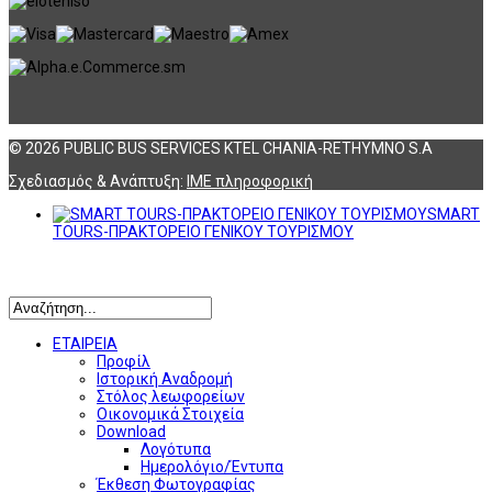
© 2026 PUBLIC BUS SERVICES KTEL CHANIA-RETHYMNO S.A
Σχεδιασμός & Ανάπτυξη:
ΙΜΕ πληροφορική
SMART
TOURS-ΠΡΑΚΤΟΡΕΙΟ ΓΕΝΙΚΟΥ ΤΟΥΡΙΣΜΟΥ
Αναζήτηση
ΕΤΑΙΡΕΙΑ
Προφίλ
Ιστορική Αναδρομή
Στόλος λεωφορείων
Οικονομικά Στοιχεία
Download
Λογότυπα
Ημερολόγιο/Έντυπα
Έκθεση Φωτογραφίας