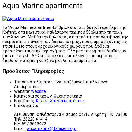
Aqua Marine apartments
Το "Aqua Marine apartments" βρίσκεται στο δυτικότερο άκρο της
Κρήτης, στα μαγευτικά Φαλάσαρνα περίπου 50χλμ από τη πόλη
των Χανίων. Με θέα την θαλασσα , ο επισκέπτης απολαμβάνει την
ηρεμία και την άνεση των δωματίων μας , προγραμματίζοντας τις
επισκέψεις στους αρχαιολογικούς χώρους που άφθονα
προσφέρονται στην περιοχή μας . Όλα μας τα δωμάτια διαθέτουν
μπάνιο, ψυγείο,A/C και μπαλκόνι, επιπλέον τα διαμερίσματα
διαθέτουν ατομική κουζίνα με όλα τα απαραίτητα.
Πρόσθετες Πληροφορίες
Τύπος καταλύματος:
Ενοικιαζόμενα Επιπλωμένα
Διαμερίσματα
Website:
Website
Κατηγορία αστέρων:
Χωρίς αστέρια
Κρατήσεις:
Κάντε κλίκ για κρατήσεις
Επικοινωνία:
Διευθυνση: Φαλάσσαρνα Κίσαμος Χανίων, Κρήτη Τ.Κ.: 73400
Τηλ: 28220 41414
Κιν: 697 3613472
Email :
aquamarine@falaserna.gr