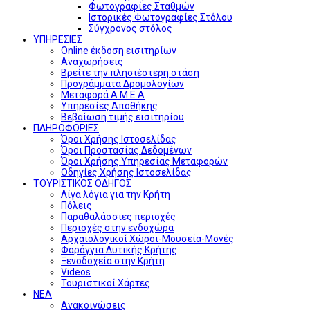
Φωτογραφίες Σταθμών
Ιστορικές Φωτογραφίες Στόλου
Σύγχρονος στόλος
ΥΠΗΡΕΣΙΕΣ
Online έκδοση εισιτηρίων
Αναχωρήσεις
Βρείτε την πλησιέστερη στάση
Προγράμματα Δρομολογίων
Μεταφορά Α.Μ.Ε.Α
Υπηρεσίες Αποθήκης
Βεβαίωση τιμής εισιτηρίου
ΠΛΗΡΟΦΟΡΙΕΣ
Όροι Χρήσης Ιστοσελίδας
Όροι Προστασίας Δεδομένων
Όροι Χρήσης Υπηρεσίας Μεταφορών
Οδηγίες Χρήσης Ιστοσελίδας
ΤΟΥΡΙΣΤΙΚΟΣ ΟΔΗΓΟΣ
Λίγα λόγια για την Κρήτη
Πόλεις
Παραθαλάσσιες περιοχές
Περιοχές στην ενδοχώρα
Αρχαιολογικοί Χώροι-Μουσεία-Μονές
Φαράγγια Δυτικής Κρήτης
Ξενοδοχεία στην Κρήτη
Videos
Τουριστικοί Χάρτες
ΝΕΑ
Ανακοινώσεις