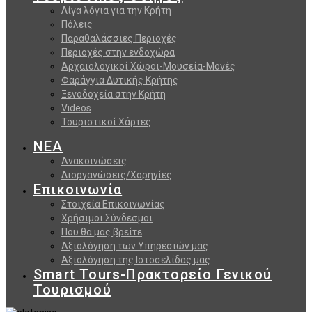
Λίγα λόγια για την Κρήτη
Πόλεις
Παραθαλάσσιες Περιοχές
Περιοχές στην ενδοχώρα
Αρχαιολογικοί Χώροι-Μουσεία-Μονές
Φαράγγια Δυτικής Κρήτης
Ξενοδοχεία στην Κρήτη
Videos
Τουριστικοί Χάρτες
ΝΕΑ
Ανακοινώσεις
Διοργανώσεις/Χορηγίες
Επικοινωνία
Στοιχεία Επικοινωνίας
Χρήσιμοι Σύνδεσμοι
Που θα μας βρείτε
Αξιολόγηση των Υπηρεσιών μας
Αξιολόγηση της Ιστοσελίδας μας
Smart Tours-Πρακτορείο Γενικού
Τουρισμού