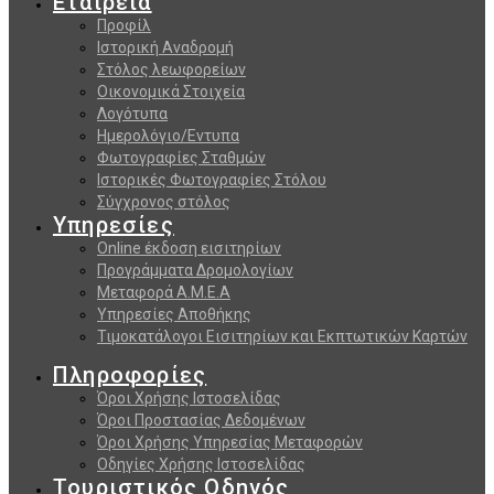
Εταιρεία
Προφίλ
Ιστορική Αναδρομή
Στόλος λεωφορείων
Οικονομικά Στοιχεία
Λογότυπα
Ημερολόγιο/Εντυπα
Φωτογραφίες Σταθμών
Ιστορικές Φωτογραφίες Στόλου
Σύγχρονος στόλος
Υπηρεσίες
Online έκδοση εισιτηρίων
Προγράμματα Δρομολογίων
Μεταφορά Α.Μ.Ε.Α
Υπηρεσίες Αποθήκης
Τιμοκατάλογοι Εισιτηρίων και Εκπτωτικών Καρτών
Πληροφορίες
Όροι Χρήσης Ιστοσελίδας
Όροι Προστασίας Δεδομένων
Όροι Χρήσης Υπηρεσίας Μεταφορών
Οδηγίες Χρήσης Ιστοσελίδας
Τουριστικός Οδηγός