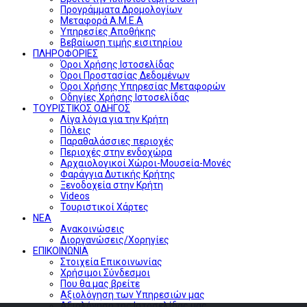
Προγράμματα Δρομολογίων
Μεταφορά Α.Μ.Ε.Α
Υπηρεσίες Αποθήκης
Βεβαίωση τιμής εισιτηρίου
ΠΛΗΡΟΦΟΡΙΕΣ
Όροι Χρήσης Ιστοσελίδας
Όροι Προστασίας Δεδομένων
Όροι Χρήσης Υπηρεσίας Μεταφορών
Οδηγίες Χρήσης Ιστοσελίδας
ΤΟΥΡΙΣΤΙΚΟΣ ΟΔΗΓΟΣ
Λίγα λόγια για την Κρήτη
Πόλεις
Παραθαλάσσιες περιοχές
Περιοχές στην ενδοχώρα
Αρχαιολογικοί Χώροι-Μουσεία-Μονές
Φαράγγια Δυτικής Κρήτης
Ξενοδοχεία στην Κρήτη
Videos
Τουριστικοί Χάρτες
ΝΕΑ
Ανακοινώσεις
Διοργανώσεις/Χορηγίες
ΕΠΙΚΟΙΝΩΝΙΑ
Στοιχεία Επικοινωνίας
Χρήσιμοι Σύνδεσμοι
Που θα μας βρείτε
Αξιολόγηση των Υπηρεσιών μας
Αξιολόγηση της Ιστοσελίδας μας