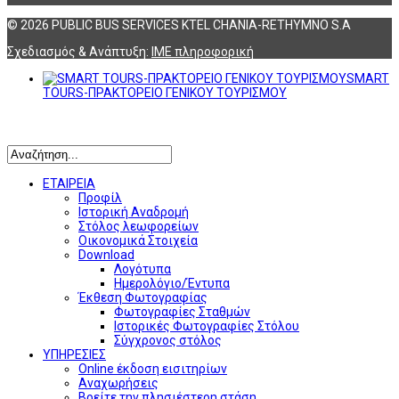
© 2026 PUBLIC BUS SERVICES KTEL CHANIA-RETHYMNO S.A
Σχεδιασμός & Ανάπτυξη:
ΙΜΕ πληροφορική
SMART
TOURS-ΠΡΑΚΤΟΡΕΙΟ ΓΕΝΙΚΟΥ ΤΟΥΡΙΣΜΟΥ
Αναζήτηση
ΕΤΑΙΡΕΙΑ
Προφίλ
Ιστορική Αναδρομή
Στόλος λεωφορείων
Οικονομικά Στοιχεία
Download
Λογότυπα
Ημερολόγιο/Έντυπα
Έκθεση Φωτογραφίας
Φωτογραφίες Σταθμών
Ιστορικές Φωτογραφίες Στόλου
Σύγχρονος στόλος
ΥΠΗΡΕΣΙΕΣ
Online έκδοση εισιτηρίων
Αναχωρήσεις
Βρείτε την πλησιέστερη στάση