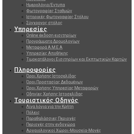
Ημερολόγιο/Εντυπα
Φωτογραφίες Σταθμών
Ιστορικές Φωτογραφίες Στόλου
Σύγχρονος στόλος
Υπηρεσίες
Online έκδοση εισιτηρίων
Προγράμματα Δρομολογίων
Μεταφορά Α.Μ.Ε.Α
Υπηρεσίες Αποθήκης
Τιμοκατάλογοι Εισιτηρίων και Εκπτωτικών Καρτών
Πληροφορίες
Όροι Χρήσης Ιστοσελίδας
Όροι Προστασίας Δεδομένων
Όροι Χρήσης Υπηρεσίας Μεταφορών
Οδηγίες Χρήσης Ιστοσελίδας
Τουριστικός Οδηγός
Λίγα λόγια για την Κρήτη
Πόλεις
Παραθαλάσσιες Περιοχές
Περιοχές στην ενδοχώρα
Αρχαιολογικοί Χώροι-Μουσεία-Μονές