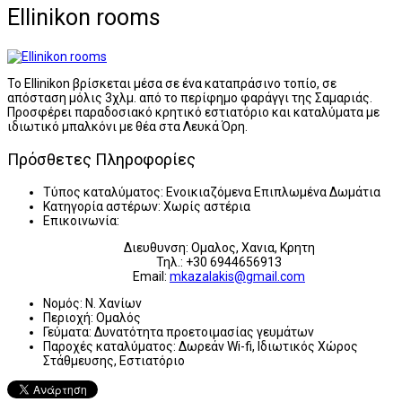
Ellinikon rooms
Το Ellinikon βρίσκεται μέσα σε ένα καταπράσινο τοπίο, σε
απόσταση μόλις 3χλμ. από το περίφημο φαράγγι της Σαμαριάς.
Προσφέρει παραδοσιακό κρητικό εστιατόριο και καταλύματα με
ιδιωτικό μπαλκόνι με θέα στα Λευκά Όρη.
Πρόσθετες Πληροφορίες
Τύπος καταλύματος:
Ενοικιαζόμενα Επιπλωμένα Δωμάτια
Κατηγορία αστέρων:
Χωρίς αστέρια
Επικοινωνία:
Διευθυνση: Ομαλος, Χανια, Κρητη
Τηλ.: +30 6944656913
Email:
mkazalakis@gmail.com
Νομός:
Ν. Χανίων
Περιοχή:
Ομαλός
Γεύματα:
Δυνατότητα προετοιμασίας γευμάτων
Παροχές καταλύματος:
Δωρεάν Wi-fi, Ιδιωτικός Χώρος
Στάθμευσης, Εστιατόριο