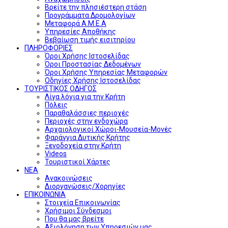
Βρείτε την πλησιέστερη στάση
Προγράμματα Δρομολογίων
Μεταφορά Α.Μ.Ε.Α
Υπηρεσίες Αποθήκης
Βεβαίωση τιμής εισιτηρίου
ΠΛΗΡΟΦΟΡΙΕΣ
Όροι Χρήσης Ιστοσελίδας
Όροι Προστασίας Δεδομένων
Όροι Χρήσης Υπηρεσίας Μεταφορών
Οδηγίες Χρήσης Ιστοσελίδας
ΤΟΥΡΙΣΤΙΚΟΣ ΟΔΗΓΟΣ
Λίγα λόγια για την Κρήτη
Πόλεις
Παραθαλάσσιες περιοχές
Περιοχές στην ενδοχώρα
Αρχαιολογικοί Χώροι-Μουσεία-Μονές
Φαράγγια Δυτικής Κρήτης
Ξενοδοχεία στην Κρήτη
Videos
Τουριστικοί Χάρτες
ΝΕΑ
Ανακοινώσεις
Διοργανώσεις/Χορηγίες
ΕΠΙΚΟΙΝΩΝΙΑ
Στοιχεία Επικοινωνίας
Χρήσιμοι Σύνδεσμοι
Που θα μας βρείτε
Αξιολόγηση των Υπηρεσιών μας