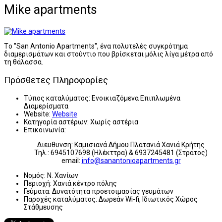
Mike apartments
Tο "San Antonio Apartments", ένα πολυτελές συγκρότημα
διαμερισμάτων και στούντιο που βρίσκεται μόλις λίγα μέτρα από
τη θάλασσα.
Πρόσθετες Πληροφορίες
Τύπος καταλύματος:
Ενοικιαζόμενα Επιπλωμένα
Διαμερίσματα
Website:
Website
Κατηγορία αστέρων:
Χωρίς αστέρια
Επικοινωνία:
Διευθυνση: Καμισιανά Δήμου Πλατανιά Χανιά Κρήτης
Τηλ.: 6945107698 (Ηλέκττρα) & 6937245481 (Στράτος)
email:
info@sanantonioapartments.gr
Νομός:
Ν. Χανίων
Περιοχή:
Χανιά κέντρο πόλης
Γεύματα:
Δυνατότητα προετοιμασίας γευμάτων
Παροχές καταλύματος:
Δωρεάν Wi-fi, Ιδιωτικός Χώρος
Στάθμευσης