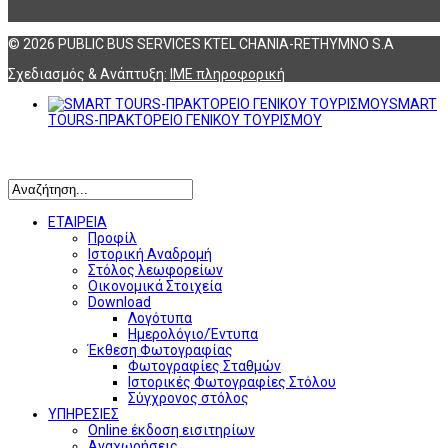
© 2026 PUBLIC BUS SERVICES KTEL CHANIA-RETHYMNO S.A
Σχεδιασμός & Ανάπτυξη:
ΙΜΕ πληροφορική
SMART
TOURS-ΠΡΑΚΤΟΡΕΙΟ ΓΕΝΙΚΟΥ ΤΟΥΡΙΣΜΟΥ
Αναζήτηση
ΕΤΑΙΡΕΙΑ
Προφίλ
Ιστορική Αναδρομή
Στόλος λεωφορείων
Οικονομικά Στοιχεία
Download
Λογότυπα
Ημερολόγιο/Έντυπα
Έκθεση Φωτογραφίας
Φωτογραφίες Σταθμών
Ιστορικές Φωτογραφίες Στόλου
Σύγχρονος στόλος
ΥΠΗΡΕΣΙΕΣ
Online έκδοση εισιτηρίων
Αναχωρήσεις