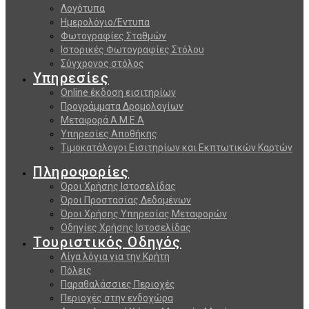
Λογότυπα
Ημερολόγιο/Εντυπα
Φωτογραφίες Σταθμών
Ιστορικές Φωτογραφίες Στόλου
Σύγχρονος στόλος
Υπηρεσίες
Online έκδοση εισιτηρίων
Προγράμματα Δρομολογίων
Μεταφορά Α.Μ.Ε.Α
Υπηρεσίες Αποθήκης
Τιμοκατάλογοι Εισιτηρίων και Εκπτωτικών Καρτών
Πληροφορίες
Όροι Χρήσης Ιστοσελίδας
Όροι Προστασίας Δεδομένων
Όροι Χρήσης Υπηρεσίας Μεταφορών
Οδηγίες Χρήσης Ιστοσελίδας
Τουριστικός Οδηγός
Λίγα λόγια για την Κρήτη
Πόλεις
Παραθαλάσσιες Περιοχές
Περιοχές στην ενδοχώρα