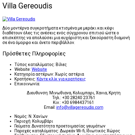
Villa Gereoudis
Δύο μοντέρνα συγκροτήματα κτισμένα με μεράκι και κέφι
διαθέτουν όλες τις ανέσεις ενός σύγχρονου σπιτιού ώστε ο
επισκέπτης να απολαύσει μια ευχάριστη και ξεκούραστη διαμονή
σε ένα όμορφο και άνετο περιβάλλον.
Πρόσθετες Πληροφορίες
Τύπος καταλύματος:
Βίλες
Website:
Website
Κατηγορία αστέρων:
Χωρίς αστέρια
Κρατήσεις:
Κάντε κλίκ για κρατήσεις
Επικοινωνία:
Διευθυνση: Μινωθιανα, Κολυμπαρι, Χανια, Κρητη
Τηλ.: +30 28240 23761
Κιν.: +30 6984437161
Email:
info@villagereoudis.com
Νομός:
Ν. Χανίων
Περιοχή:
Κολυμβάρι
Γεύματα:
Δυνατότητα προετοιμασίας γευμάτων
Παροχές καταλύματος:
Δωρεάν Wi-fi, Ιδιωτικός Χώρος