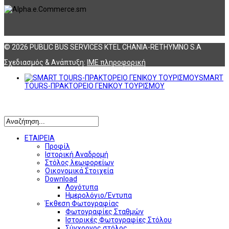
© 2026 PUBLIC BUS SERVICES KTEL CHANIA-RETHYMNO S.A
Σχεδιασμός & Ανάπτυξη:
ΙΜΕ πληροφορική
SMART
TOURS-ΠΡΑΚΤΟΡΕΙΟ ΓΕΝΙΚΟΥ ΤΟΥΡΙΣΜΟΥ
Αναζήτηση
ΕΤΑΙΡΕΙΑ
Προφίλ
Ιστορική Αναδρομή
Στόλος λεωφορείων
Οικονομικά Στοιχεία
Download
Λογότυπα
Ημερολόγιο/Έντυπα
Έκθεση Φωτογραφίας
Φωτογραφίες Σταθμών
Ιστορικές Φωτογραφίες Στόλου
Σύγχρονος στόλος