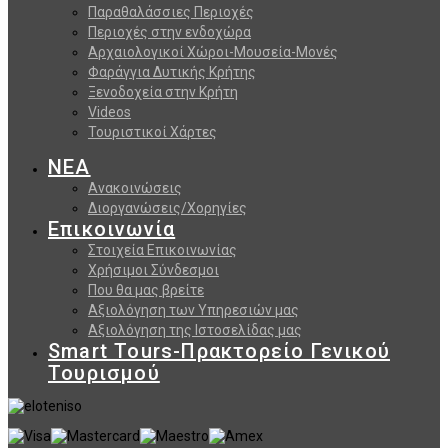
Παραθαλάσσιες Περιοχές
Περιοχές στην ενδοχώρα
Αρχαιολογικοί Χώροι-Μουσεία-Μονές
Φαράγγια Δυτικής Κρήτης
Ξενοδοχεία στην Κρήτη
Videos
Τουριστικοί Χάρτες
ΝΕΑ
Ανακοινώσεις
Διοργανώσεις/Χορηγίες
Επικοινωνία
Στοιχεία Επικοινωνίας
Χρήσιμοι Σύνδεσμοι
Που θα μας βρείτε
Αξιολόγηση των Υπηρεσιών μας
Αξιολόγηση της Ιστοσελίδας μας
Smart Tours-Πρακτορείο Γενικού
Τουρισμού