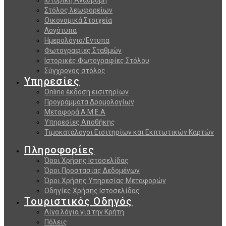
Στόλος λεωφορείων
Οικονομικά Στοιχεία
Λογότυπα
Ημερολόγιο/Εντυπα
Φωτογραφίες Σταθμών
Ιστορικές Φωτογραφίες Στόλου
Σύγχρονος στόλος
Υπηρεσίες
Online έκδοση εισιτηρίων
Προγράμματα Δρομολογίων
Μεταφορά Α.Μ.Ε.Α
Υπηρεσίες Αποθήκης
Τιμοκατάλογοι Εισιτηρίων και Εκπτωτικών Καρτών
Πληροφορίες
Όροι Χρήσης Ιστοσελίδας
Όροι Προστασίας Δεδομένων
Όροι Χρήσης Υπηρεσίας Μεταφορών
Οδηγίες Χρήσης Ιστοσελίδας
Τουριστικός Οδηγός
Λίγα λόγια για την Κρήτη
Πόλεις