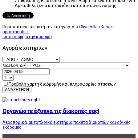
Στάθμευσης, Εξωτερική πισίνα, Δωμάτια-εγκαταστάσεις για
Αμεα, Φιλοξενία κατοικίδιου κατόπιν συνεννόησης
Περισσότερα σε αυτή την κατηγορία:
« Olive Villas
Konaki
apartments »
επιστροφή στην κορυφή
Αγορά εισιτηρίων
location_on
Προβολή χάρτη διαδρομής και πληροφορίες στάσεων
ΑΝΑΖΗΤΗΣΗ
Οργανώστε έξυπνα τις διακοπές σας!
Αεροπορικά, ακτοπλοϊκά εισιτήρια,πακέτα διακοπών και οδικές
εκδρομές!