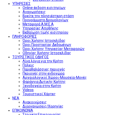
ΥΠΗΡΕΣΙΕΣ
Online έκδοση εισιτηρίων
Αναχωρήσεις
Βρείτε την πλησιέστερη στάση
Προγράμματα Δρομολογίων
Μεταφορά Α.Μ.Ε.Α
Υπηρεσίες Αποθήκης
Βεβαίωση τιμής εισιτηρίου
ΠΛΗΡΟΦΟΡΙΕΣ
Όροι Χρήσης Ιστοσελίδας
Όροι Προστασίας Δεδομένων
Όροι Χρήσης Υπηρεσίας Μεταφορών
Οδηγίες Χρήσης Ιστοσελίδας
ΤΟΥΡΙΣΤΙΚΟΣ ΟΔΗΓΟΣ
Λίγα λόγια για την Κρήτη
Πόλεις
Παραθαλάσσιες περιοχές
Περιοχές στην ενδοχώρα
Αρχαιολογικοί Χώροι-Μουσεία-Μονές
Φαράγγια Δυτικής Κρήτης
Ξενοδοχεία στην Κρήτη
Videos
Τουριστικοί Χάρτες
ΝΕΑ
Ανακοινώσεις
Διοργανώσεις/Χορηγίες
ΕΠΙΚΟΙΝΩΝΙΑ
Στοιχεία Επικοινωνίας