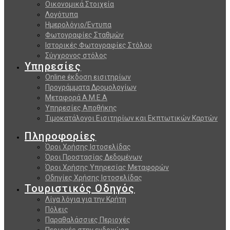
Οικονομικά Στοιχεία
Λογότυπα
Ημερολόγιο/Εντυπα
Φωτογραφίες Σταθμών
Ιστορικές Φωτογραφίες Στόλου
Σύγχρονος στόλος
Υπηρεσίες
Online έκδοση εισιτηρίων
Προγράμματα Δρομολογίων
Μεταφορά Α.Μ.Ε.Α
Υπηρεσίες Αποθήκης
Τιμοκατάλογοι Εισιτηρίων και Εκπτωτικών Καρτών
Πληροφορίες
Όροι Χρήσης Ιστοσελίδας
Όροι Προστασίας Δεδομένων
Όροι Χρήσης Υπηρεσίας Μεταφορών
Οδηγίες Χρήσης Ιστοσελίδας
Τουριστικός Οδηγός
Λίγα λόγια για την Κρήτη
Πόλεις
Παραθαλάσσιες Περιοχές
Περιοχές στην ενδοχώρα