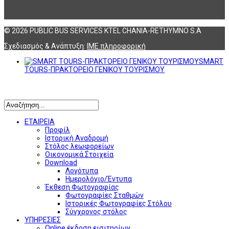
© 2026 PUBLIC BUS SERVICES KTEL CHANIA-RETHYMNO S.A
Σχεδιασμός & Ανάπτυξη:
ΙΜΕ πληροφορική
SMART
TOURS-ΠΡΑΚΤΟΡΕΙΟ ΓΕΝΙΚΟΥ ΤΟΥΡΙΣΜΟΥ
Αναζήτηση
ΕΤΑΙΡΕΙΑ
Προφίλ
Ιστορική Αναδρομή
Στόλος λεωφορείων
Οικονομικά Στοιχεία
Download
Λογότυπα
Ημερολόγιο/Έντυπα
Έκθεση Φωτογραφίας
Φωτογραφίες Σταθμών
Ιστορικές Φωτογραφίες Στόλου
Σύγχρονος στόλος
ΥΠΗΡΕΣΙΕΣ
Online έκδοση εισιτηρίων