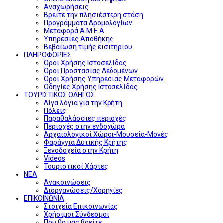
Αναχωρήσεις
Βρείτε την πλησιέστερη στάση
Προγράμματα Δρομολογίων
Μεταφορά Α.Μ.Ε.Α
Υπηρεσίες Αποθήκης
Βεβαίωση τιμής εισιτηρίου
ΠΛΗΡΟΦΟΡΙΕΣ
Όροι Χρήσης Ιστοσελίδας
Όροι Προστασίας Δεδομένων
Όροι Χρήσης Υπηρεσίας Μεταφορών
Οδηγίες Χρήσης Ιστοσελίδας
ΤΟΥΡΙΣΤΙΚΟΣ ΟΔΗΓΟΣ
Λίγα λόγια για την Κρήτη
Πόλεις
Παραθαλάσσιες περιοχές
Περιοχές στην ενδοχώρα
Αρχαιολογικοί Χώροι-Μουσεία-Μονές
Φαράγγια Δυτικής Κρήτης
Ξενοδοχεία στην Κρήτη
Videos
Τουριστικοί Χάρτες
ΝΕΑ
Ανακοινώσεις
Διοργανώσεις/Χορηγίες
ΕΠΙΚΟΙΝΩΝΙΑ
Στοιχεία Επικοινωνίας
Χρήσιμοι Σύνδεσμοι
Που θα μας βρείτε