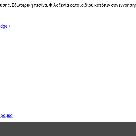
ευσης, Εξωτερική πισίνα, Φιλοξενία κατοικίδιου κατόπιν συνεννόηση
dge »
δρομές!