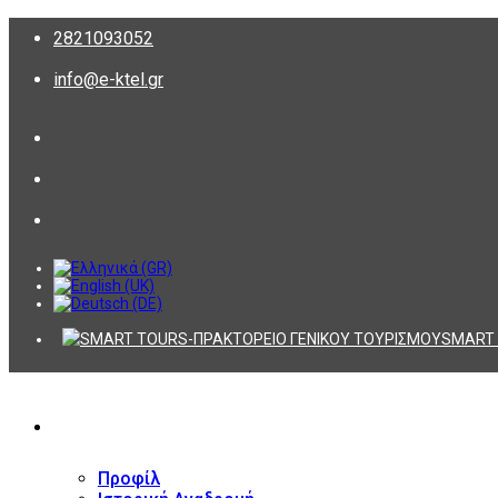
2821093052
info@e-ktel.gr
SMART 
ΕΤΑΙΡΕΙΑ
Προφίλ