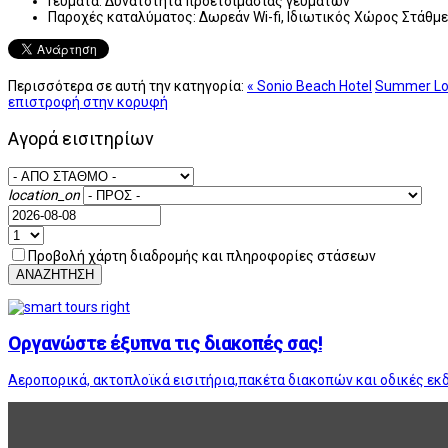
Γεύματα:
Δυνατότητα προετοιμασίας γευμάτων
Παροχές καταλύματος:
Δωρεάν Wi-fi, Ιδιωτικός Χώρος Στάθμ
Περισσότερα σε αυτή την κατηγορία:
« Sonio Beach Hotel
Summer Lo
επιστροφή στην κορυφή
Αγορά εισιτηρίων
location_on
Προβολή χάρτη διαδρομής και πληροφορίες στάσεων
ΑΝΑΖΗΤΗΣΗ
Οργανώστε έξυπνα τις διακοπές σας!
Αεροπορικά, ακτοπλοϊκά εισιτήρια,πακέτα διακοπών και οδικές εκ