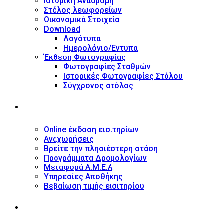
Ιστορική Αναδρομή
Στόλος λεωφορείων
Οικονομικά Στοιχεία
Download
Λογότυπα
Ημερολόγιο/Έντυπα
Έκθεση Φωτογραφίας
Φωτογραφίες Σταθμών
Ιστορικές Φωτογραφίες Στόλου
Σύγχρονος στόλος
ΥΠΗΡΕΣΙΕΣ
Online έκδοση εισιτηρίων
Αναχωρήσεις
Βρείτε την πλησιέστερη στάση
Προγράμματα Δρομολογίων
Μεταφορά Α.Μ.Ε.Α
Υπηρεσίες Αποθήκης
Βεβαίωση τιμής εισιτηρίου
ΠΛΗΡΟΦΟΡΙΕΣ