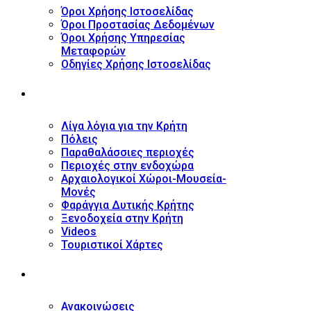
Όροι Χρήσης Ιστοσελίδας
Όροι Προστασίας Δεδομένων
Όροι Χρήσης Υπηρεσίας
Μεταφορών
Οδηγίες Χρήσης Ιστοσελίδας
ΤΟΥΡΙΣΤΙΚΟΣ ΟΔΗΓΟΣ
Λίγα λόγια για την Κρήτη
Πόλεις
Παραθαλάσσιες περιοχές
Περιοχές στην ενδοχώρα
Αρχαιολογικοί Χώροι-Μουσεία-
Μονές
Φαράγγια Δυτικής Κρήτης
Ξενοδοχεία στην Κρήτη
Videos
Τουριστικοί Χάρτες
ΝΕΑ
Ανακοινώσεις