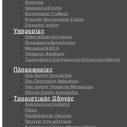
Λογότυπα
Ημερολόγιο/Εντυπα
Φωτογραφίες Σταθμών
Ιστορικές Φωτογραφίες Στόλου
Σύγχρονος στόλος
Υπηρεσίες
Online έκδοση εισιτηρίων
Προγράμματα Δρομολογίων
Μεταφορά Α.Μ.Ε.Α
Υπηρεσίες Αποθήκης
Τιμοκατάλογοι Εισιτηρίων και Εκπτωτικών Καρτών
Πληροφορίες
Όροι Χρήσης Ιστοσελίδας
Όροι Προστασίας Δεδομένων
Όροι Χρήσης Υπηρεσίας Μεταφορών
Οδηγίες Χρήσης Ιστοσελίδας
Τουριστικός Οδηγός
Λίγα λόγια για την Κρήτη
Πόλεις
Παραθαλάσσιες Περιοχές
Περιοχές στην ενδοχώρα
Αρχαιολογικοί Χώροι-Μουσεία-Μονές