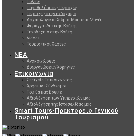
Πόλεις
Παραθαλάσσιες Περιοχές
Περιοχές στην ενδοχώρα
Αρχαιολογικοί Χώροι-Μουσεία-Μονές
Φαράγγια Δυτικής Κρήτης
Ξενοδοχεία στην Κρήτη
Videos
Τουριστικοί Χάρτες
ΝΕΑ
Ανακοινώσεις
Διοργανώσεις/Χορηγίες
Επικοινωνία
Στοιχεία Επικοινωνίας
Χρήσιμοι Σύνδεσμοι
Που θα μας βρείτε
Αξιολόγηση των Υπηρεσιών μας
Αξιολόγηση της Ιστοσελίδας μας
Smart Tours-Πρακτορείο Γενικού
Τουρισμού