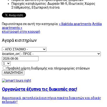
Παροχές καταλύματος:
Δωρεάν Wi-fi, Ιδιωτικός Χώρος
Στάθμευσης, Εξωτερική πισίνα
Περισσότερα σε αυτή την κατηγορία:
« Iliaktida apartments
Antilia
apartments »
επιστροφή στην κορυφή
Αγορά εισιτηρίων
location_on
Προβολή χάρτη διαδρομής και πληροφορίες στάσεων
ΑΝΑΖΗΤΗΣΗ
Οργανώστε έξυπνα τις διακοπές σας!
Αεροπορικά, ακτοπλοϊκά εισιτήρια,πακέτα διακοπών και οδικές
εκδρομές!