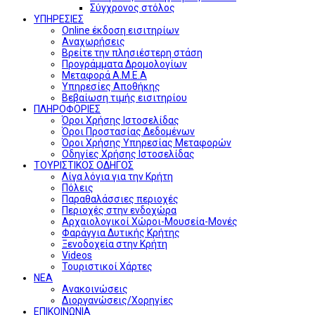
Σύγχρονος στόλος
ΥΠΗΡΕΣΙΕΣ
Online έκδοση εισιτηρίων
Αναχωρήσεις
Βρείτε την πλησιέστερη στάση
Προγράμματα Δρομολογίων
Μεταφορά Α.Μ.Ε.Α
Υπηρεσίες Αποθήκης
Βεβαίωση τιμής εισιτηρίου
ΠΛΗΡΟΦΟΡΙΕΣ
Όροι Χρήσης Ιστοσελίδας
Όροι Προστασίας Δεδομένων
Όροι Χρήσης Υπηρεσίας Μεταφορών
Οδηγίες Χρήσης Ιστοσελίδας
ΤΟΥΡΙΣΤΙΚΟΣ ΟΔΗΓΟΣ
Λίγα λόγια για την Κρήτη
Πόλεις
Παραθαλάσσιες περιοχές
Περιοχές στην ενδοχώρα
Αρχαιολογικοί Χώροι-Μουσεία-Μονές
Φαράγγια Δυτικής Κρήτης
Ξενοδοχεία στην Κρήτη
Videos
Τουριστικοί Χάρτες
ΝΕΑ
Ανακοινώσεις
Διοργανώσεις/Χορηγίες
ΕΠΙΚΟΙΝΩΝΙΑ