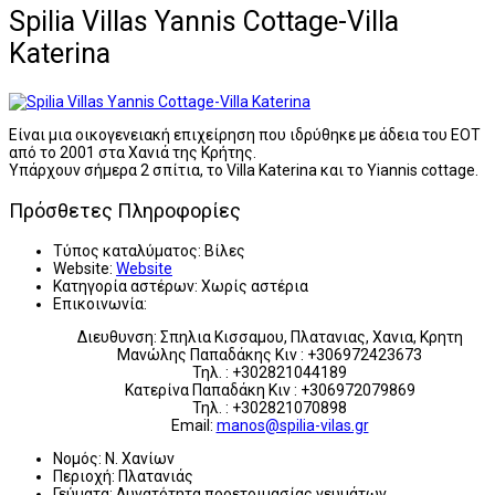
Spilia Villas Yannis Cottage-Villa
Katerina
Είναι μια οικογενειακή επιχείρηση που ιδρύθηκε με άδεια του ΕΟΤ
από το 2001 στα Χανιά της Κρήτης.
Υπάρχουν σήμερα 2 σπίτια, το Villa Katerina και το Yiannis cottage.
Πρόσθετες Πληροφορίες
Τύπος καταλύματος:
Βίλες
Website:
Website
Κατηγορία αστέρων:
Χωρίς αστέρια
Επικοινωνία:
Διευθυνση: Σπηλια Κισσαμου, Πλατανιας, Χανια, Κρητη
Μανώλης Παπαδάκης Κιν : +306972423673
Τηλ. : +302821044189
Κατερίνα Παπαδάκη Κιν : +306972079869
Τηλ. : +302821070898
Email:
manos@spilia-vilas.gr
Νομός:
Ν. Χανίων
Περιοχή:
Πλατανιάς
Γεύματα:
Δυνατότητα προετοιμασίας γευμάτων