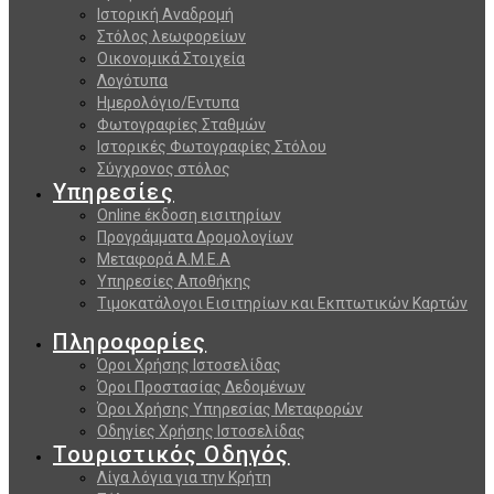
Ιστορική Αναδρομή
Στόλος λεωφορείων
Οικονομικά Στοιχεία
Λογότυπα
Ημερολόγιο/Εντυπα
Φωτογραφίες Σταθμών
Ιστορικές Φωτογραφίες Στόλου
Σύγχρονος στόλος
Υπηρεσίες
Online έκδοση εισιτηρίων
Προγράμματα Δρομολογίων
Μεταφορά Α.Μ.Ε.Α
Υπηρεσίες Αποθήκης
Τιμοκατάλογοι Εισιτηρίων και Εκπτωτικών Καρτών
Πληροφορίες
Όροι Χρήσης Ιστοσελίδας
Όροι Προστασίας Δεδομένων
Όροι Χρήσης Υπηρεσίας Μεταφορών
Οδηγίες Χρήσης Ιστοσελίδας
Τουριστικός Οδηγός
Λίγα λόγια για την Κρήτη