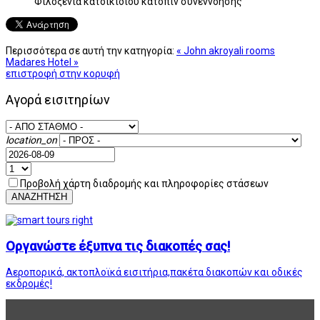
Φιλοξενία κατοικίδιου κατόπιν συνεννόησης
Περισσότερα σε αυτή την κατηγορία:
« John akroyali rooms
Madares Hotel »
επιστροφή στην κορυφή
Αγορά εισιτηρίων
location_on
Προβολή χάρτη διαδρομής και πληροφορίες στάσεων
ΑΝΑΖΗΤΗΣΗ
Οργανώστε έξυπνα τις διακοπές σας!
Αεροπορικά, ακτοπλοϊκά εισιτήρια,πακέτα διακοπών και οδικές
εκδρομές!