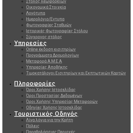
Στόλος λεωφορείων
Οικονομικά Στοιχεία
Λογότυπα
Ημερολόγιο/Εντυπα
Φωτογραφίες Σταθμών
Ιστορικές Φωτογραφίες Στόλου
Σύγχρονος στόλος
Υπηρεσίες
Online έκδοση εισιτηρίων
Προγράμματα Δρομολογίων
Μεταφορά Α.Μ.Ε.Α
Υπηρεσίες Αποθήκης
Τιμοκατάλογοι Εισιτηρίων και Εκπτωτικών Καρτών
Πληροφορίες
Όροι Χρήσης Ιστοσελίδας
Όροι Προστασίας Δεδομένων
Όροι Χρήσης Υπηρεσίας Μεταφορών
Οδηγίες Χρήσης Ιστοσελίδας
Τουριστικός Οδηγός
Λίγα λόγια για την Κρήτη
Πόλεις
Παραθαλάσσιες Περιοχές