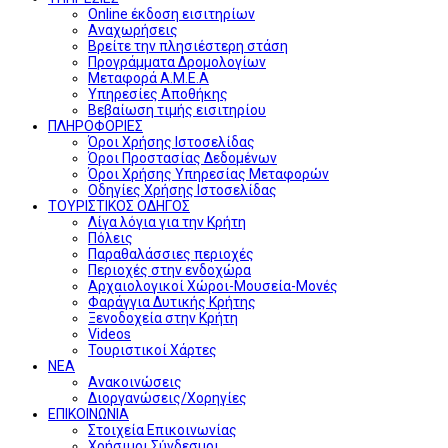
Online έκδοση εισιτηρίων
Αναχωρήσεις
Βρείτε την πλησιέστερη στάση
Προγράμματα Δρομολογίων
Μεταφορά Α.Μ.Ε.Α
Υπηρεσίες Αποθήκης
Βεβαίωση τιμής εισιτηρίου
ΠΛΗΡΟΦΟΡΙΕΣ
Όροι Χρήσης Ιστοσελίδας
Όροι Προστασίας Δεδομένων
Όροι Χρήσης Υπηρεσίας Μεταφορών
Οδηγίες Χρήσης Ιστοσελίδας
ΤΟΥΡΙΣΤΙΚΟΣ ΟΔΗΓΟΣ
Λίγα λόγια για την Κρήτη
Πόλεις
Παραθαλάσσιες περιοχές
Περιοχές στην ενδοχώρα
Αρχαιολογικοί Χώροι-Μουσεία-Μονές
Φαράγγια Δυτικής Κρήτης
Ξενοδοχεία στην Κρήτη
Videos
Τουριστικοί Χάρτες
ΝΕΑ
Ανακοινώσεις
Διοργανώσεις/Χορηγίες
ΕΠΙΚΟΙΝΩΝΙΑ
Στοιχεία Επικοινωνίας
Χρήσιμοι Σύνδεσμοι