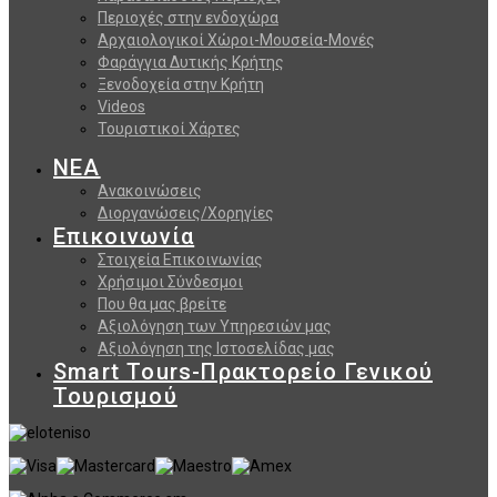
Περιοχές στην ενδοχώρα
Αρχαιολογικοί Χώροι-Μουσεία-Μονές
Φαράγγια Δυτικής Κρήτης
Ξενοδοχεία στην Κρήτη
Videos
Τουριστικοί Χάρτες
ΝΕΑ
Ανακοινώσεις
Διοργανώσεις/Χορηγίες
Επικοινωνία
Στοιχεία Επικοινωνίας
Χρήσιμοι Σύνδεσμοι
Που θα μας βρείτε
Αξιολόγηση των Υπηρεσιών μας
Αξιολόγηση της Ιστοσελίδας μας
Smart Tours-Πρακτορείο Γενικού
Τουρισμού