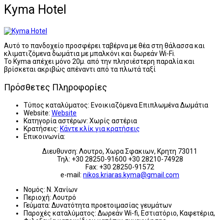
Kyma Hotel
Αυτό το πανδοχείο προσφέρει ταβέρνα με θέα στη θάλασσα και
κλιματιζόμενα δωμάτια με μπαλκόνι και δωρεάν Wi-Fi.
Το Kyma απέχει μόνο 20μ. από την πλησιέστερη παραλία και
βρίσκεται ακριβώς απέναντι από τα πλωτά ταξί
Πρόσθετες Πληροφορίες
Τύπος καταλύματος:
Ενοικιαζόμενα Επιπλωμένα Δωμάτια
Website:
Website
Κατηγορία αστέρων:
Χωρίς αστέρια
Κρατήσεις:
Κάντε κλίκ για κρατήσεις
Επικοινωνία:
Διευθυνση: Λουτρο, Χωρα Σφακιων, Κρητη 73011
Τηλ: +30 28250-91600 +30 28210-74928
Fax: +30 28250-91572
e-mail:
nikos.kriaras.kyma@gmail.com
Νομός:
Ν. Χανίων
Περιοχή:
Λουτρό
Γεύματα:
Δυνατότητα προετοιμασίας γευμάτων
Παροχές καταλύματος:
Δωρεάν Wi-fi, Εστιατόριο, Καφετέρια,