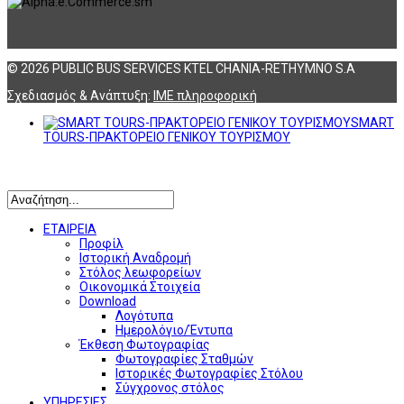
© 2026 PUBLIC BUS SERVICES KTEL CHANIA-RETHYMNO S.A
Σχεδιασμός & Ανάπτυξη:
ΙΜΕ πληροφορική
SMART
TOURS-ΠΡΑΚΤΟΡΕΙΟ ΓΕΝΙΚΟΥ ΤΟΥΡΙΣΜΟΥ
Αναζήτηση
ΕΤΑΙΡΕΙΑ
Προφίλ
Ιστορική Αναδρομή
Στόλος λεωφορείων
Οικονομικά Στοιχεία
Download
Λογότυπα
Ημερολόγιο/Έντυπα
Έκθεση Φωτογραφίας
Φωτογραφίες Σταθμών
Ιστορικές Φωτογραφίες Στόλου
Σύγχρονος στόλος
ΥΠΗΡΕΣΙΕΣ