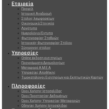
Εταιρεία
Προφίλ
Ιστορική Αναδρομή
Στόλος λεωφορείων
Οικονομικά Στοιχεία
Λογότυπα
Ημερολόγιο/Εντυπα
Φωτογραφίες Σταθμών
Ιστορικές Φωτογραφίες Στόλου
Σύγχρονος στόλος
Υπηρεσίες
Online έκδοση εισιτηρίων
Προγράμματα Δρομολογίων
Μεταφορά Α.Μ.Ε.Α
Υπηρεσίες Αποθήκης
Τιμοκατάλογοι Εισιτηρίων και Εκπτωτικών Καρτών
Πληροφορίες
Όροι Χρήσης Ιστοσελίδας
Όροι Προστασίας Δεδομένων
Όροι Χρήσης Υπηρεσίας Μεταφορών
Οδηγίες Χρήσης Ιστοσελίδας