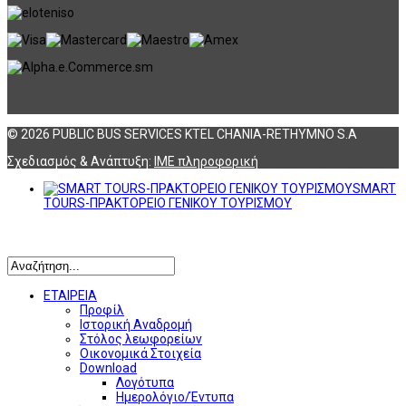
© 2026 PUBLIC BUS SERVICES KTEL CHANIA-RETHYMNO S.A
Σχεδιασμός & Ανάπτυξη:
ΙΜΕ πληροφορική
SMART
TOURS-ΠΡΑΚΤΟΡΕΙΟ ΓΕΝΙΚΟΥ ΤΟΥΡΙΣΜΟΥ
Αναζήτηση
ΕΤΑΙΡΕΙΑ
Προφίλ
Ιστορική Αναδρομή
Στόλος λεωφορείων
Οικονομικά Στοιχεία
Download
Λογότυπα
Ημερολόγιο/Έντυπα