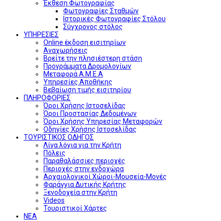
Έκθεση Φωτογραφίας
Φωτογραφίες Σταθμών
Ιστορικές Φωτογραφίες Στόλου
Σύγχρονος στόλος
ΥΠΗΡΕΣΙΕΣ
Online έκδοση εισιτηρίων
Αναχωρήσεις
Βρείτε την πλησιέστερη στάση
Προγράμματα Δρομολογίων
Μεταφορά Α.Μ.Ε.Α
Υπηρεσίες Αποθήκης
Βεβαίωση τιμής εισιτηρίου
ΠΛΗΡΟΦΟΡΙΕΣ
Όροι Χρήσης Ιστοσελίδας
Όροι Προστασίας Δεδομένων
Όροι Χρήσης Υπηρεσίας Μεταφορών
Οδηγίες Χρήσης Ιστοσελίδας
ΤΟΥΡΙΣΤΙΚΟΣ ΟΔΗΓΟΣ
Λίγα λόγια για την Κρήτη
Πόλεις
Παραθαλάσσιες περιοχές
Περιοχές στην ενδοχώρα
Αρχαιολογικοί Χώροι-Μουσεία-Μονές
Φαράγγια Δυτικής Κρήτης
Ξενοδοχεία στην Κρήτη
Videos
Τουριστικοί Χάρτες
ΝΕΑ