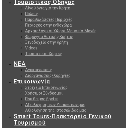
Τουριστικός Οδηγός
Λίγα λόγια για την Κρήτη
Πόλεις
Παραθαλάσσιες Περιοχές
Περιοχές στην ενδοχώρα
Αρχαιολογικοί Χώροι-Μουσεία-Μονές
Φαράγγια Δυτικής Κρήτης
Ξενοδοχεία στην Κρήτη
Videos
Τουριστικοί Χάρτες
ΝΕΑ
Ανακοινώσεις
Διοργανώσεις/Χορηγίες
Επικοινωνία
Στοιχεία Επικοινωνίας
Χρήσιμοι Σύνδεσμοι
Που θα μας βρείτε
Αξιολόγηση των Υπηρεσιών μας
Αξιολόγηση της Ιστοσελίδας μας
Smart Tours-Πρακτορείο Γενικού
Τουρισμού