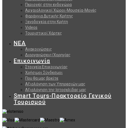
Περιοχές στην ενδοχώρα
Αρχαιολογικοί Χώροι-Μουσεία-Μονές
Φαράγγια Δυτικής Κρήτης
Ξενοδοχεία στην Κρήτη
Videos
Τουριστικοί Χάρτες
ΝΕΑ
Ανακοινώσεις
Διοργανώσεις/Χορηγίες
Επικοινωνία
Στοιχεία Επικοινωνίας
Χρήσιμοι Σύνδεσμοι
Που θα μας βρείτε
Αξιολόγηση των Υπηρεσιών μας
Αξιολόγηση της Ιστοσελίδας μας
Smart Tours-Πρακτορείο Γενικού
Τουρισμού