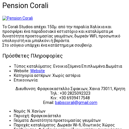
Pension Corali
Το Corali Studios απέχει 150μ. από την παραλία Χαλίκια και
προσφέρει ένα παραδοσιακό εστιατόριο και καταλύματα με
δυνατότητα προετοιμασίας γευμάτων, δωρεάν WiFi, προσωπικό
υπολογιστή και μπαλκόνι ή βεράντα.
Στο ισόγειο υπάρχει ένα κατάστημα με σουβενίρ.
Πρόσθετες Πληροφορίες
Τύπος καταλύματος:
Ενοικιαζόμενα Επιπλωμένα Δωμάτια
Website:
Website
Κατηγορία αστέρων:
Χωρίς αστέρια
Επικοινωνία:
Διευθυνση: Φραγκοκαστελλο Σφακιων, Χανια 73011, Κρητη
Τηλ.: +30 2825092323
Κιν.: +30 6939417548
Εmail:
babiscorali@gmail.com
Νομός:
Ν. Χανίων
Περιοχή:
Φραγκοκάστελο
Γεύματα:
Δυνατότητα προετοιμασίας γευμάτων
Παροχές καταλύματος:
Δωρεάν Wi-fi, Ιδιωτικός Χώρος