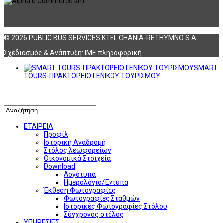
© 2026 PUBLIC BUS SERVICES KTEL CHANIA-RETHYMNO S.A
Σχεδιασμός & Ανάπτυξη:
ΙΜΕ πληροφορική
SMART
TOURS-ΠΡΑΚΤΟΡΕΙΟ ΓΕΝΙΚΟΥ ΤΟΥΡΙΣΜΟΥ
Αναζήτηση
ΕΤΑΙΡΕΙΑ
Προφίλ
Ιστορική Αναδρομή
Στόλος λεωφορείων
Οικονομικά Στοιχεία
Download
Λογότυπα
Ημερολόγιο/Έντυπα
Έκθεση Φωτογραφίας
Φωτογραφίες Σταθμών
Ιστορικές Φωτογραφίες Στόλου
Σύγχρονος στόλος
ΥΠΗΡΕΣΙΕΣ