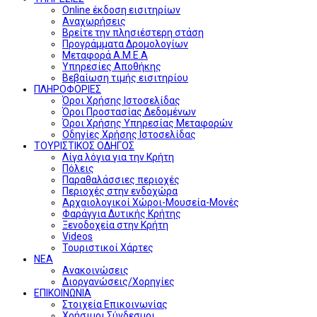
Online έκδοση εισιτηρίων
Αναχωρήσεις
Βρείτε την πλησιέστερη στάση
Προγράμματα Δρομολογίων
Μεταφορά Α.Μ.Ε.Α
Υπηρεσίες Αποθήκης
Βεβαίωση τιμής εισιτηρίου
ΠΛΗΡΟΦΟΡΙΕΣ
Όροι Χρήσης Ιστοσελίδας
Όροι Προστασίας Δεδομένων
Όροι Χρήσης Υπηρεσίας Μεταφορών
Οδηγίες Χρήσης Ιστοσελίδας
ΤΟΥΡΙΣΤΙΚΟΣ ΟΔΗΓΟΣ
Λίγα λόγια για την Κρήτη
Πόλεις
Παραθαλάσσιες περιοχές
Περιοχές στην ενδοχώρα
Αρχαιολογικοί Χώροι-Μουσεία-Μονές
Φαράγγια Δυτικής Κρήτης
Ξενοδοχεία στην Κρήτη
Videos
Τουριστικοί Χάρτες
ΝΕΑ
Ανακοινώσεις
Διοργανώσεις/Χορηγίες
ΕΠΙΚΟΙΝΩΝΙΑ
Στοιχεία Επικοινωνίας
Χρήσιμοι Σύνδεσμοι