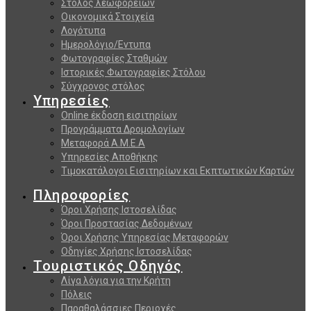
Στόλος λεωφορείων
Οικονομικά Στοιχεία
Λογότυπα
Ημερολόγιο/Εντυπα
Φωτογραφίες Σταθμών
Ιστορικές Φωτογραφίες Στόλου
Σύγχρονος στόλος
Υπηρεσίες
Online έκδοση εισιτηρίων
Προγράμματα Δρομολογίων
Μεταφορά Α.Μ.Ε.Α
Υπηρεσίες Αποθήκης
Τιμοκατάλογοι Εισιτηρίων και Εκπτωτικών Καρτών
Πληροφορίες
Όροι Χρήσης Ιστοσελίδας
Όροι Προστασίας Δεδομένων
Όροι Χρήσης Υπηρεσίας Μεταφορών
Οδηγίες Χρήσης Ιστοσελίδας
Τουριστικός Οδηγός
Λίγα λόγια για την Κρήτη
Πόλεις
Παραθαλάσσιες Περιοχές