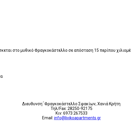
ρίσκεται στο μυθικό Φραγκοκάστελλο σε απόσταση 15 περίπου χιλιομ
τα
Διευθυνση΅Φραγκοκάστελλο Σφακίων, Χανιά Κρήτη
Τηλ/Fax: 28250-92175
Κιν: 6973 267533
Email:
info@livikoapartments.gr