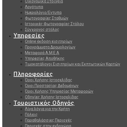
Οικονομικά Στοιχεία
Λογότυπα
Ημερολόγιο/Εντυπα
Φωτογραφίες Σταθμών
Ιστορικές Φωτογραφίες Στόλου
Σύγχρονος στόλος
Υπηρεσίες
Online έκδοση εισιτηρίων
Προγράμματα Δρομολογίων
Μεταφορά Α.Μ.Ε.Α
Υπηρεσίες Αποθήκης
Τιμοκατάλογοι Εισιτηρίων και Εκπτωτικών Καρτών
Πληροφορίες
Όροι Χρήσης Ιστοσελίδας
Όροι Προστασίας Δεδομένων
Όροι Χρήσης Υπηρεσίας Μεταφορών
Οδηγίες Χρήσης Ιστοσελίδας
Τουριστικός Οδηγός
Λίγα λόγια για την Κρήτη
Πόλεις
Παραθαλάσσιες Περιοχές
Περιοχές στην ενδοχώρα