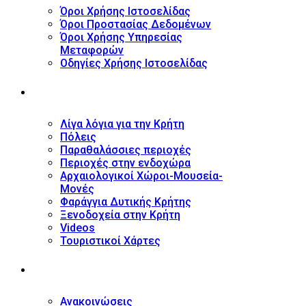
Όροι Χρήσης Ιστοσελίδας
Όροι Προστασίας Δεδομένων
Όροι Χρήσης Υπηρεσίας
Μεταφορών
Οδηγίες Χρήσης Ιστοσελίδας
ΤΟΥΡΙΣΤΙΚΟΣ ΟΔΗΓΟΣ
Λίγα λόγια για την Κρήτη
Πόλεις
Παραθαλάσσιες περιοχές
Περιοχές στην ενδοχώρα
Αρχαιολογικοί Χώροι-Μουσεία-
Μονές
Φαράγγια Δυτικής Κρήτης
Ξενοδοχεία στην Κρήτη
Videos
Τουριστικοί Χάρτες
ΝΕΑ
Ανακοινώσεις