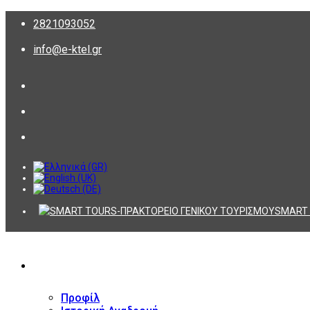
2821093052
info@e-ktel.gr
SMART 
ΕΤΑΙΡΕΙΑ
Προφίλ