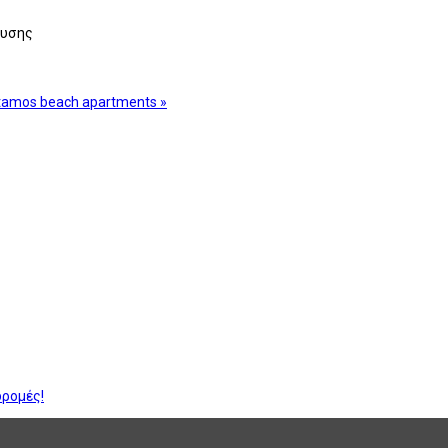
ευσης
itamos beach apartments »
δρομές!