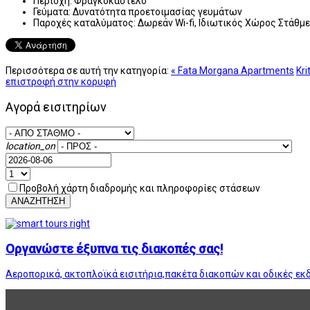
Περιοχή:
Φραγκοκάστελο
Γεύματα:
Δυνατότητα προετοιμασίας γευμάτων
Παροχές καταλύματος:
Δωρεάν Wi-fi, Ιδιωτικός Χώρος Στάθμ
Περισσότερα σε αυτή την κατηγορία:
« Fata Morgana Apartments
Kr
επιστροφή στην κορυφή
Αγορά εισιτηρίων
location_on
Προβολή χάρτη διαδρομής και πληροφορίες στάσεων
ΑΝΑΖΗΤΗΣΗ
Οργανώστε έξυπνα τις διακοπές σας!
Αεροπορικά, ακτοπλοϊκά εισιτήρια,πακέτα διακοπών και οδικές εκ