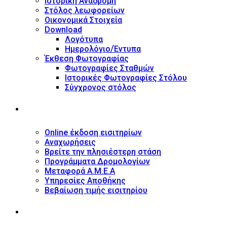
Ιστορική Αναδρομή
Στόλος λεωφορείων
Οικονομικά Στοιχεία
Download
Λογότυπα
Ημερολόγιο/Έντυπα
Έκθεση Φωτογραφίας
Φωτογραφίες Σταθμών
Ιστορικές Φωτογραφίες Στόλου
Σύγχρονος στόλος
ΥΠΗΡΕΣΙΕΣ
Online έκδοση εισιτηρίων
Αναχωρήσεις
Βρείτε την πλησιέστερη στάση
Προγράμματα Δρομολογίων
Μεταφορά Α.Μ.Ε.Α
Υπηρεσίες Αποθήκης
Βεβαίωση τιμής εισιτηρίου
ΠΛΗΡΟΦΟΡΙΕΣ