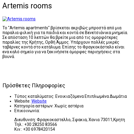
Artemis rooms
Το "Artemis apartments" βρίσκεται ακριβώς μπροστά από μια
παραλια φιλική για τα παιδιά και κοντά σε Βενετσιάνικα μνημεία.
Σε απόσταση 10 λεπτών θα βρείτε μια από τις ομορφότερες
παραλίες της Κρήτης, Ορθή Άμμος. Υπάρχουν πολλές μικρές
ταβέρνες κοντά στο κατάλυμα. Επίσης το Φραγκοκάστελο είναι
ενα καλό σημείο για να ξεκινήσετε όμορφες περιηγήσεις στα
βουνά.
Πρόσθετες Πληροφορίες
Τύπος καταλύματος:
Ενοικιαζόμενα Επιπλωμένα Δωμάτια
Website:
Website
Κατηγορία αστέρων:
Χωρίς αστέρια
Επικοινωνία:
Διευθυνση: Φραγκοκαστελλο, Σφακια, Χανια 73011,Κρητη
Τηλ.: +30 28250 83566
Κιν.: +30 6978420154