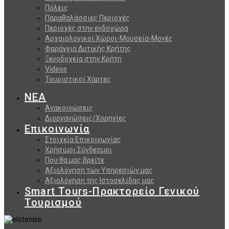
Πόλεις
Παραθαλάσσιες Περιοχές
Περιοχές στην ενδοχώρα
Αρχαιολογικοί Χώροι-Μουσεία-Μονές
Φαράγγια Δυτικής Κρήτης
Ξενοδοχεία στην Κρήτη
Videos
Τουριστικοί Χάρτες
ΝΕΑ
Ανακοινώσεις
Διοργανώσεις/Χορηγίες
Επικοινωνία
Στοιχεία Επικοινωνίας
Χρήσιμοι Σύνδεσμοι
Που θα μας βρείτε
Αξιολόγηση των Υπηρεσιών μας
Αξιολόγηση της Ιστοσελίδας μας
Smart Tours-Πρακτορείο Γενικού
Τουρισμού