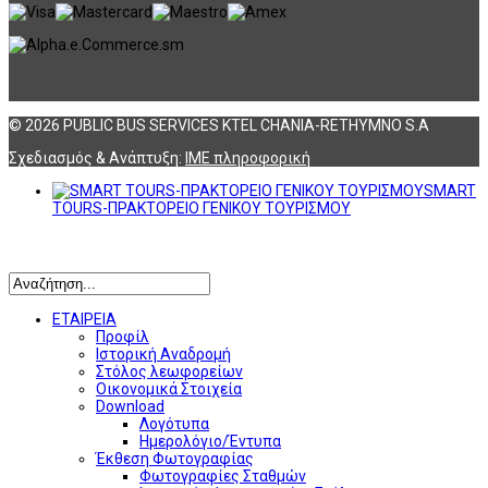
© 2026 PUBLIC BUS SERVICES KTEL CHANIA-RETHYMNO S.A
Σχεδιασμός & Ανάπτυξη:
ΙΜΕ πληροφορική
SMART
TOURS-ΠΡΑΚΤΟΡΕΙΟ ΓΕΝΙΚΟΥ ΤΟΥΡΙΣΜΟΥ
Αναζήτηση
ΕΤΑΙΡΕΙΑ
Προφίλ
Ιστορική Αναδρομή
Στόλος λεωφορείων
Οικονομικά Στοιχεία
Download
Λογότυπα
Ημερολόγιο/Έντυπα
Έκθεση Φωτογραφίας
Φωτογραφίες Σταθμών