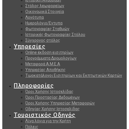
Στόλος λεωφορείων
Οικονομικά Στοιχεία
Λογότυπα
Ημερολόγιο/Εντυπα
Φωτογραφίες Σταθμών
Ιστορικές Φωτογραφίες Στόλου
Σύγχρονος στόλος
Υπηρεσίες
Online έκδοση εισιτηρίων
Προγράμματα Δρομολογίων
Μεταφορά Α.Μ.Ε.Α
Υπηρεσίες Αποθήκης
Τιμοκατάλογοι Εισιτηρίων και Εκπτωτικών Καρτών
Πληροφορίες
Όροι Χρήσης Ιστοσελίδας
Όροι Προστασίας Δεδομένων
Όροι Χρήσης Υπηρεσίας Μεταφορών
Οδηγίες Χρήσης Ιστοσελίδας
Τουριστικός Οδηγός
Λίγα λόγια για την Κρήτη
Πόλεις