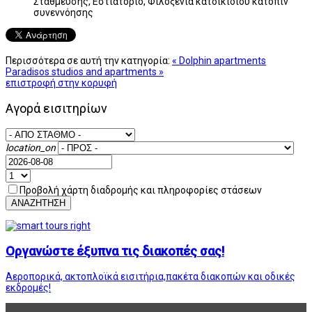
Στάθμευσης, Εστιατόριο, Φιλοξενία κατοικίδιου κατόπιν
συνεννόησης
Περισσότερα σε αυτή την κατηγορία:
« Dolphin apartments
Paradisos studios and apartments »
επιστροφή στην κορυφή
Αγορά εισιτηρίων
location_on
Προβολή χάρτη διαδρομής και πληροφορίες στάσεων
ΑΝΑΖΗΤΗΣΗ
Οργανώστε έξυπνα τις διακοπές σας!
Αεροπορικά, ακτοπλοϊκά εισιτήρια,πακέτα διακοπών και οδικές
εκδρομές!