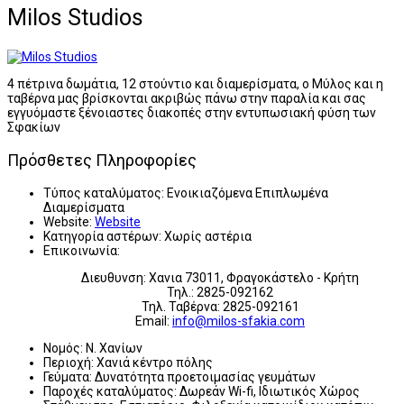
Milos Studios
4 πέτρινα δωμάτια, 12 στούντιο και διαμερίσματα, ο Μύλος και η
ταβέρνα μας βρίσκονται ακριβώς πάνω στην παραλία και σας
εγγυόμαστε ξένοιαστες διακοπές στην εντυπωσιακή φύση των
Σφακίων
Πρόσθετες Πληροφορίες
Τύπος καταλύματος:
Ενοικιαζόμενα Επιπλωμένα
Διαμερίσματα
Website:
Website
Κατηγορία αστέρων:
Χωρίς αστέρια
Επικοινωνία:
Διευθυνση: Χανια 73011, Φραγοκάστελο - Κρήτη
Τηλ.: 2825-092162
Τηλ. Ταβέρνα: 2825-092161
Email:
info@milos-sfakia.com
Νομός:
Ν. Χανίων
Περιοχή:
Χανιά κέντρο πόλης
Γεύματα:
Δυνατότητα προετοιμασίας γευμάτων
Παροχές καταλύματος:
Δωρεάν Wi-fi, Ιδιωτικός Χώρος