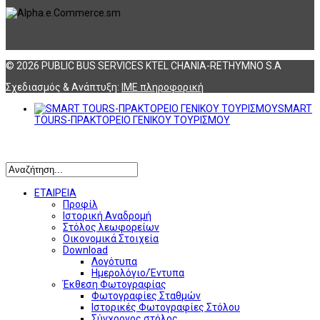
© 2026 PUBLIC BUS SERVICES KTEL CHANIA-RETHYMNO S.A
Σχεδιασμός & Ανάπτυξη:
ΙΜΕ πληροφορική
SMART
TOURS-ΠΡΑΚΤΟΡΕΙΟ ΓΕΝΙΚΟΥ ΤΟΥΡΙΣΜΟΥ
Αναζήτηση
ΕΤΑΙΡΕΙΑ
Προφίλ
Ιστορική Αναδρομή
Στόλος λεωφορείων
Οικονομικά Στοιχεία
Download
Λογότυπα
Ημερολόγιο/Έντυπα
Έκθεση Φωτογραφίας
Φωτογραφίες Σταθμών
Ιστορικές Φωτογραφίες Στόλου
Σύγχρονος στόλος