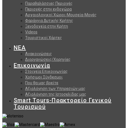
Παραθαλάσσιες Περιοχές
Περιοχές στην ενδοχώρα
Αρχαιολογικοί Χώροι-Μουσεία-Μονές
Φαράγγια Δυτικής Κρήτης
Ξενοδοχεία στην Κρήτη
Videos
Τουριστικοί Χάρτες
ΝΕΑ
Ανακοινώσεις
Διοργανώσεις/Χορηγίες
Επικοινωνία
Στοιχεία Επικοινωνίας
Χρήσιμοι Σύνδεσμοι
Που θα μας βρείτε
Αξιολόγηση των Υπηρεσιών μας
Αξιολόγηση της Ιστοσελίδας μας
Smart Tours-Πρακτορείο Γενικού
Τουρισμού