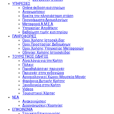
ΥΠΗΡΕΣΙΕΣ
Online έκδοση εισιτηρίων
Αναχωρήσεις
Βρείτε την πλησιέστερη στάση
Προγράμματα Δρομολογίων
Μεταφορά Α.Μ.Ε.Α
Υπηρεσίες Αποθήκης
Βεβαίωση τιμής εισιτηρίου
ΠΛΗΡΟΦΟΡΙΕΣ
Όροι Χρήσης Ιστοσελίδας
Όροι Προστασίας Δεδομένων
Όροι Χρήσης Υπηρεσίας Μεταφορών
Οδηγίες Χρήσης Ιστοσελίδας
ΤΟΥΡΙΣΤΙΚΟΣ ΟΔΗΓΟΣ
Λίγα λόγια για την Κρήτη
Πόλεις
Παραθαλάσσιες περιοχές
Περιοχές στην ενδοχώρα
Αρχαιολογικοί Χώροι-Μουσεία-Μονές
Φαράγγια Δυτικής Κρήτης
Ξενοδοχεία στην Κρήτη
Videos
Τουριστικοί Χάρτες
ΝΕΑ
Ανακοινώσεις
Διοργανώσεις/Χορηγίες
ΕΠΙΚΟΙΝΩΝΙΑ
Στοιχεία Επικοινωνίας