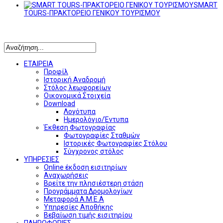
SMART
TOURS-ΠΡΑΚΤΟΡΕΙΟ ΓΕΝΙΚΟΥ ΤΟΥΡΙΣΜΟΥ
Αναζήτηση
ΕΤΑΙΡΕΙΑ
Προφίλ
Ιστορική Αναδρομή
Στόλος λεωφορείων
Οικονομικά Στοιχεία
Download
Λογότυπα
Ημερολόγιο/Έντυπα
Έκθεση Φωτογραφίας
Φωτογραφίες Σταθμών
Ιστορικές Φωτογραφίες Στόλου
Σύγχρονος στόλος
ΥΠΗΡΕΣΙΕΣ
Online έκδοση εισιτηρίων
Αναχωρήσεις
Βρείτε την πλησιέστερη στάση
Προγράμματα Δρομολογίων
Μεταφορά Α.Μ.Ε.Α
Υπηρεσίες Αποθήκης
Βεβαίωση τιμής εισιτηρίου
ΠΛΗΡΟΦΟΡΙΕΣ