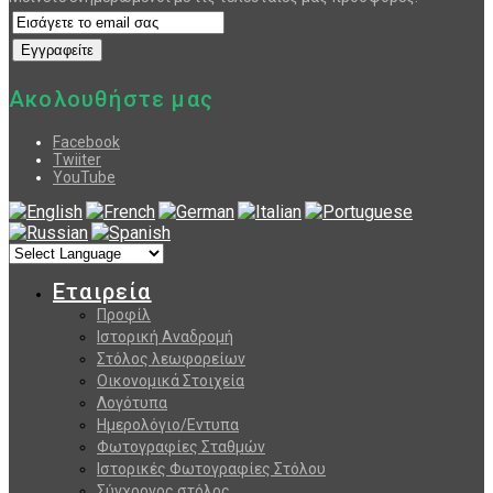
Ακολουθήστε μας
Facebook
Twiiter
YouTube
Εταιρεία
Προφίλ
Ιστορική Αναδρομή
Στόλος λεωφορείων
Οικονομικά Στοιχεία
Λογότυπα
Ημερολόγιο/Εντυπα
Φωτογραφίες Σταθμών
Ιστορικές Φωτογραφίες Στόλου
Σύγχρονος στόλος