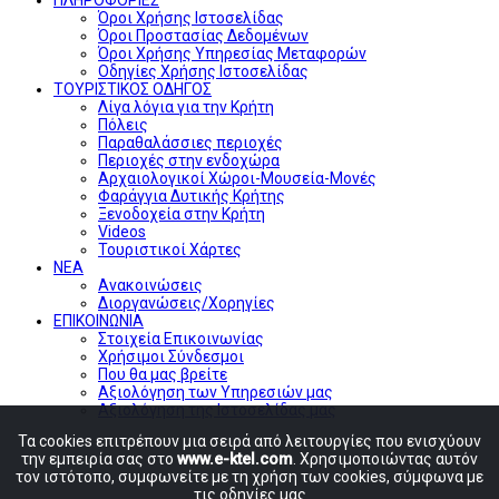
Όροι Χρήσης Ιστοσελίδας
Όροι Προστασίας Δεδομένων
Όροι Χρήσης Υπηρεσίας Μεταφορών
Οδηγίες Χρήσης Ιστοσελίδας
ΤΟΥΡΙΣΤΙΚΟΣ ΟΔΗΓΟΣ
Λίγα λόγια για την Κρήτη
Πόλεις
Παραθαλάσσιες περιοχές
Περιοχές στην ενδοχώρα
Αρχαιολογικοί Χώροι-Μουσεία-Μονές
Φαράγγια Δυτικής Κρήτης
Ξενοδοχεία στην Κρήτη
Videos
Τουριστικοί Χάρτες
ΝΕΑ
Ανακοινώσεις
Διοργανώσεις/Χορηγίες
ΕΠΙΚΟΙΝΩΝΙΑ
Στοιχεία Επικοινωνίας
Χρήσιμοι Σύνδεσμοι
Που θα μας βρείτε
Αξιολόγηση των Υπηρεσιών μας
Αξιολόγηση της Ιστοσελίδας μας
Τα cookies επιτρέπουν μια σειρά από λειτουργίες που ενισχύουν
την εμπειρία σας στο
www.e-ktel.com
. Χρησιμοποιώντας αυτόν
τον ιστότοπο, συμφωνείτε με τη χρήση των cookies, σύμφωνα με
τις οδηγίες μας