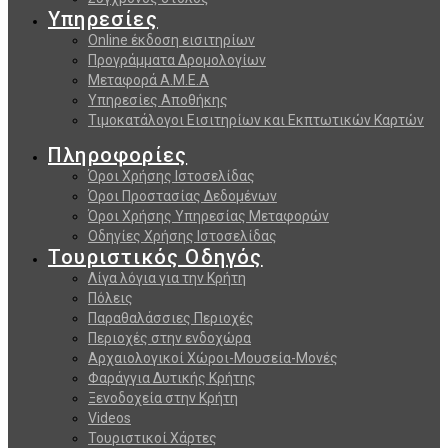
Υπηρεσίες
Online έκδοση εισιτηρίων
Προγράμματα Δρομολογίων
Μεταφορά Α.Μ.Ε.Α
Υπηρεσίες Αποθήκης
Τιμοκατάλογοι Εισιτηρίων και Εκπτωτικών Καρτών
Πληροφορίες
Όροι Χρήσης Ιστοσελίδας
Όροι Προστασίας Δεδομένων
Όροι Χρήσης Υπηρεσίας Μεταφορών
Οδηγίες Χρήσης Ιστοσελίδας
Τουριστικός Οδηγός
Λίγα λόγια για την Κρήτη
Πόλεις
Παραθαλάσσιες Περιοχές
Περιοχές στην ενδοχώρα
Αρχαιολογικοί Χώροι-Μουσεία-Μονές
Φαράγγια Δυτικής Κρήτης
Ξενοδοχεία στην Κρήτη
Videos
Τουριστικοί Χάρτες