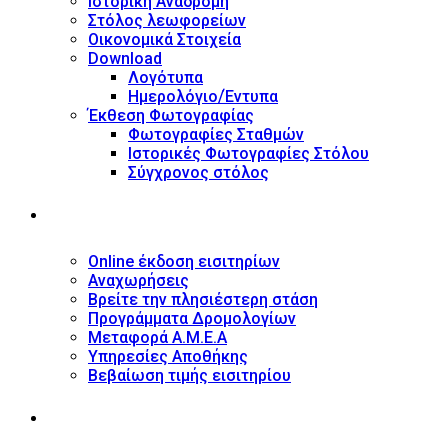
Ιστορική Αναδρομή
Στόλος λεωφορείων
Οικονομικά Στοιχεία
Download
Λογότυπα
Ημερολόγιο/Έντυπα
Έκθεση Φωτογραφίας
Φωτογραφίες Σταθμών
Ιστορικές Φωτογραφίες Στόλου
Σύγχρονος στόλος
ΥΠΗΡΕΣΙΕΣ
Online έκδοση εισιτηρίων
Αναχωρήσεις
Βρείτε την πλησιέστερη στάση
Προγράμματα Δρομολογίων
Μεταφορά Α.Μ.Ε.Α
Υπηρεσίες Αποθήκης
Βεβαίωση τιμής εισιτηρίου
ΠΛΗΡΟΦΟΡΙΕΣ