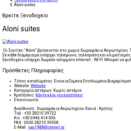
Ξενοδοχεία στην Κρήτη
Aloni suites
Βρείτε Ξενοδοχείο
Aloni suites
Οι Σουίτες "Aloni" βρίσκονται στο χωριό Χωραφάκια Ακρωτηρίου. Το
Σε κάθε διαμέρισμα υπάρχει τηλέφωνο, τηλεόραση και κλιματισμός. 
ξενοδοχείο υπάρχει δωρεάν ασύρματο internet - WI-FI. Μπορεί να φ
Πρόσθετες Πληροφορίες
Τύπος καταλύματος:
Ενοικιαζόμενα Επιπλωμένα Διαμερίσμα
Website:
Website
Κατηγορία αστέρων:
Χωρίς αστέρια
Κρατήσεις:
Κάντε κλίκ για κρατήσεις
Επικοινωνία:
Διεύθυνση : Χωραφάκια Ακρωτηρίου Χανιά - Κρήτης
Tηλ : +30 28210 39722
Kιν : +30 6946 414 056
FAX : 0030 28210 39358
E-Mail :
vas1988@otenet.gr