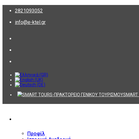
2821093052
info@e-ktel.gr
SMART 
ΕΤΑΙΡΕΙΑ
Προφίλ