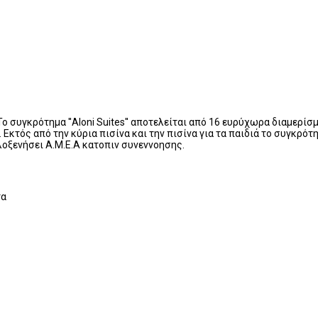
 συγκρότημα ''Aloni Suites'' αποτελείται από 16 ευρύχωρα διαμερίσμ
Εκτός από την κύρια πισίνα και την πισίνα για τα παιδιά το συγκρότ
ιλοξενήσει Α.Μ.Ε.Α κατοπιν συνεννοησης.
τα