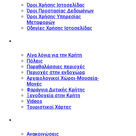
Όροι Χρήσης Ιστοσελίδας
Όροι Προστασίας Δεδομένων
Όροι Χρήσης Υπηρεσίας
Μεταφορών
Οδηγίες Χρήσης Ιστοσελίδας
ΤΟΥΡΙΣΤΙΚΟΣ ΟΔΗΓΟΣ
Λίγα λόγια για την Κρήτη
Πόλεις
Παραθαλάσσιες περιοχές
Περιοχές στην ενδοχώρα
Αρχαιολογικοί Χώροι-Μουσεία-
Μονές
Φαράγγια Δυτικής Κρήτης
Ξενοδοχεία στην Κρήτη
Videos
Τουριστικοί Χάρτες
ΝΕΑ
Ανακοινώσεις