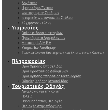
Λογότυπα
Ημερολόγιο/Εντυπα
Φωτογραφίες Σταθμών
Ιστορικές Φωτογραφίες Στόλου
Σύγχρονος στόλος
Υπηρεσίες
Online έκδοση εισιτηρίων
Προγράμματα Δρομολογίων
Μεταφορά Α.Μ.Ε.Α
Υπηρεσίες Αποθήκης
Τιμοκατάλογοι Εισιτηρίων και Εκπτωτικών Καρτών
Πληροφορίες
Όροι Χρήσης Ιστοσελίδας
Όροι Προστασίας Δεδομένων
Όροι Χρήσης Υπηρεσίας Μεταφορών
Οδηγίες Χρήσης Ιστοσελίδας
Τουριστικός Οδηγός
Λίγα λόγια για την Κρήτη
Πόλεις
Παραθαλάσσιες Περιοχές
Περιοχές στην ενδοχώρα