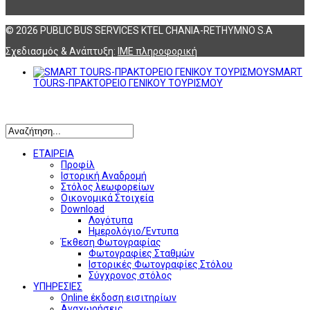
© 2026 PUBLIC BUS SERVICES KTEL CHANIA-RETHYMNO S.A
Σχεδιασμός & Ανάπτυξη:
ΙΜΕ πληροφορική
SMART
TOURS-ΠΡΑΚΤΟΡΕΙΟ ΓΕΝΙΚΟΥ ΤΟΥΡΙΣΜΟΥ
Αναζήτηση
ΕΤΑΙΡΕΙΑ
Προφίλ
Ιστορική Αναδρομή
Στόλος λεωφορείων
Οικονομικά Στοιχεία
Download
Λογότυπα
Ημερολόγιο/Έντυπα
Έκθεση Φωτογραφίας
Φωτογραφίες Σταθμών
Ιστορικές Φωτογραφίες Στόλου
Σύγχρονος στόλος
ΥΠΗΡΕΣΙΕΣ
Online έκδοση εισιτηρίων
Αναχωρήσεις