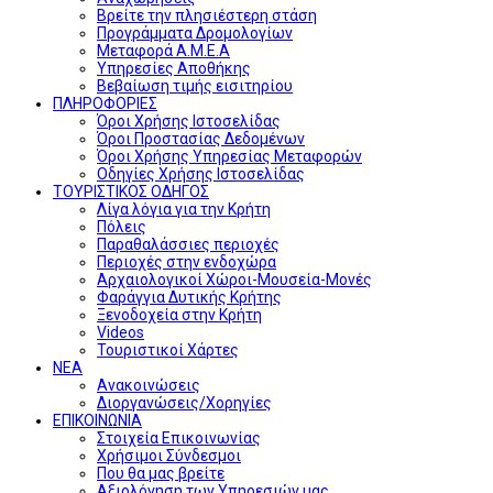
Βρείτε την πλησιέστερη στάση
Προγράμματα Δρομολογίων
Μεταφορά Α.Μ.Ε.Α
Υπηρεσίες Αποθήκης
Βεβαίωση τιμής εισιτηρίου
ΠΛΗΡΟΦΟΡΙΕΣ
Όροι Χρήσης Ιστοσελίδας
Όροι Προστασίας Δεδομένων
Όροι Χρήσης Υπηρεσίας Μεταφορών
Οδηγίες Χρήσης Ιστοσελίδας
ΤΟΥΡΙΣΤΙΚΟΣ ΟΔΗΓΟΣ
Λίγα λόγια για την Κρήτη
Πόλεις
Παραθαλάσσιες περιοχές
Περιοχές στην ενδοχώρα
Αρχαιολογικοί Χώροι-Μουσεία-Μονές
Φαράγγια Δυτικής Κρήτης
Ξενοδοχεία στην Κρήτη
Videos
Τουριστικοί Χάρτες
ΝΕΑ
Ανακοινώσεις
Διοργανώσεις/Χορηγίες
ΕΠΙΚΟΙΝΩΝΙΑ
Στοιχεία Επικοινωνίας
Χρήσιμοι Σύνδεσμοι
Που θα μας βρείτε
Αξιολόγηση των Υπηρεσιών μας