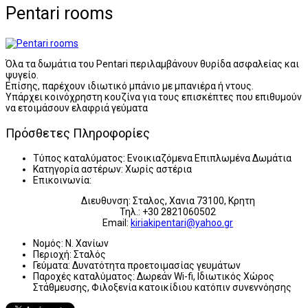
Pentari rooms
Όλα τα δωμάτια του Pentari περιλαμβάνουν θυρίδα ασφαλείας και
ψυγείο.
Επίσης, παρέχουν ιδιωτικό μπάνιο με μπανιέρα ή ντους.
Υπάρχει κοινόχρηστη κουζίνα για τους επισκέπτες που επιθυμούν
να ετοιμάσουν ελαφριά γεύματα
Πρόσθετες Πληροφορίες
Τύπος καταλύματος:
Ενοικιαζόμενα Επιπλωμένα Δωμάτια
Κατηγορία αστέρων:
Χωρίς αστέρια
Επικοινωνία:
Διευθυνση: Σταλος, Χανια 73100, Κρητη
Τηλ.: +30 2821060502
Email:
kiriakipentari@yahoo.gr
Νομός:
Ν. Χανίων
Περιοχή:
Σταλός
Γεύματα:
Δυνατότητα προετοιμασίας γευμάτων
Παροχές καταλύματος:
Δωρεάν Wi-fi, Ιδιωτικός Χώρος
Στάθμευσης, Φιλοξενία κατοικίδιου κατόπιν συνεννόησης