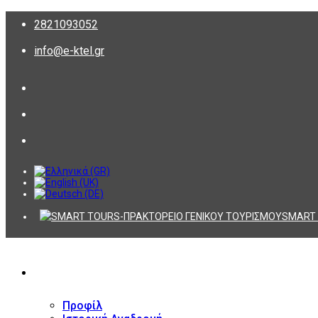
2821093052
info@e-ktel.gr
SMART 
ΕΤΑΙΡΕΙΑ
Προφίλ