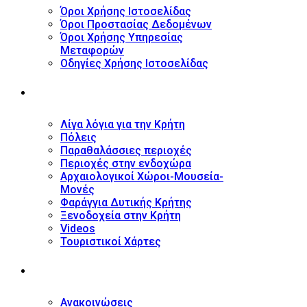
Όροι Χρήσης Ιστοσελίδας
Όροι Προστασίας Δεδομένων
Όροι Χρήσης Υπηρεσίας
Μεταφορών
Οδηγίες Χρήσης Ιστοσελίδας
ΤΟΥΡΙΣΤΙΚΟΣ ΟΔΗΓΟΣ
Λίγα λόγια για την Κρήτη
Πόλεις
Παραθαλάσσιες περιοχές
Περιοχές στην ενδοχώρα
Αρχαιολογικοί Χώροι-Μουσεία-
Μονές
Φαράγγια Δυτικής Κρήτης
Ξενοδοχεία στην Κρήτη
Videos
Τουριστικοί Χάρτες
ΝΕΑ
Ανακοινώσεις