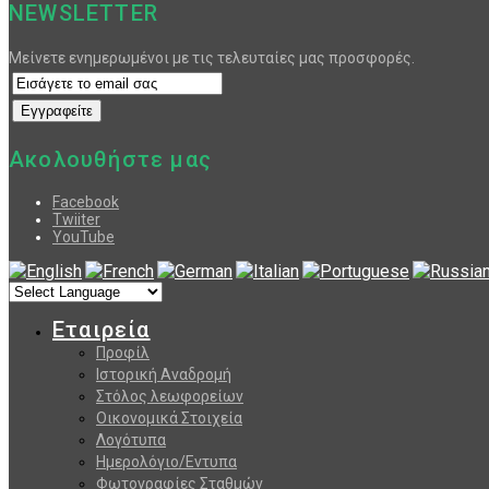
NEWSLETTER
Μείνετε ενημερωμένοι με τις τελευταίες μας προσφορές.
Ακολουθήστε μας
Facebook
Twiiter
YouTube
Εταιρεία
Προφίλ
Ιστορική Αναδρομή
Στόλος λεωφορείων
Οικονομικά Στοιχεία
Λογότυπα
Ημερολόγιο/Εντυπα
Φωτογραφίες Σταθμών