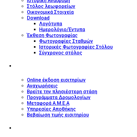
Ιστορική Αναδρομή
Στόλος λεωφορείων
Οικονομικά Στοιχεία
Download
Λογότυπα
Ημερολόγιο/Έντυπα
Έκθεση Φωτογραφίας
Φωτογραφίες Σταθμών
Ιστορικές Φωτογραφίες Στόλου
Σύγχρονος στόλος
ΥΠΗΡΕΣΙΕΣ
Online έκδοση εισιτηρίων
Αναχωρήσεις
Βρείτε την πλησιέστερη στάση
Προγράμματα Δρομολογίων
Μεταφορά Α.Μ.Ε.Α
Υπηρεσίες Αποθήκης
Βεβαίωση τιμής εισιτηρίου
ΠΛΗΡΟΦΟΡΙΕΣ