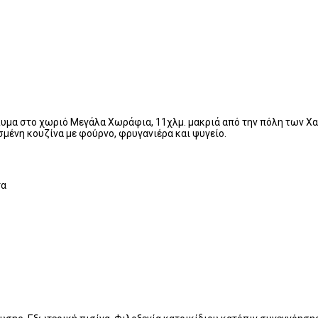
λυμα στο χωριό Μεγάλα Χωράφια, 11χλμ. μακριά από την πόλη των Χαν
μένη κουζίνα με φούρνο, φρυγανιέρα και ψυγείο.
τα