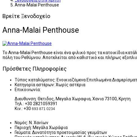
Ξενοδοχεία στην Κρήτη
Anna-Malai Penthouse
Βρείτε Ξενοδοχείο
Anna-Malai Penthouse
Το Anna-Malai Penthouse είναι ένα φιλικό προς τα κατοικίδια κατά
πόλη του Ρεθύμνου. Αποτελείται από καθιστικό και πλήρως εξοπλισ
Πρόσθετες Πληροφορίες
Τύπος καταλύματος:
Ενοικιαζόμενα Επιπλωμένα Διαμερίσμα
Κατηγορία αστέρων:
Χωρίς αστέρια
Επικοινωνία:
Διευθυνση: Θετιδος, Μεγαλα Χωραφια, Χανια 73100, Κρητη
Τηλ.: +30 2821059391
Κιν.: +30
693 871 0234
Νομός:
Ν. Χανίων
Περιοχή:
Mεγάλα Χωράφια
Γεύματα:
Δυνατότητα προετοιμασίας γευμάτων