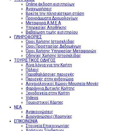
Online έκδοση εισιτηρίων
Αναχωρήσεις
Βρείτε την πλησιέστερη στάση
Προγράμματα Δρομολογίων
Μεταφορά Α.Μ.Ε.Α
Υπηρεσίες Αποθήκης
Βεβαίωση τιμής εισιτηρίου
ΠΛΗΡΟΦΟΡΙΕΣ
Όροι Χρήσης Ιστοσελίδας
Όροι Προστασίας Δεδομένων
Όροι Χρήσης Υπηρεσίας Μεταφορών
Οδηγίες Χρήσης Ιστοσελίδας
ΤΟΥΡΙΣΤΙΚΟΣ ΟΔΗΓΟΣ
Λίγα λόγια για την Κρήτη
Πόλεις
Παραθαλάσσιες περιοχές
Περιοχές στην ενδοχώρα
Αρχαιολογικοί Χώροι-Μουσεία-Μονές
Φαράγγια Δυτικής Κρήτης
Ξενοδοχεία στην Κρήτη
Videos
Τουριστικοί Χάρτες
ΝΕΑ
Ανακοινώσεις
Διοργανώσεις/Χορηγίες
ΕΠΙΚΟΙΝΩΝΙΑ
Στοιχεία Επικοινωνίας
Χρήσιμοι Σύνδεσμοι