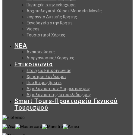
Περιοχές στην ενδοχώρα
Αρχαιολογικοί Χώροι-Μουσεία-Μονές
Φαράγγια Δυτικής Κρήτης
Ξενοδοχεία στην Κρήτη
Videos
Τουριστικοί Χάρτες
ΝΕΑ
Ανακοινώσεις
Διοργανώσεις/Χορηγίες
Επικοινωνία
Στοιχεία Επικοινωνίας
Χρήσιμοι Σύνδεσμοι
Που θα μας βρείτε
Αξιολόγηση των Υπηρεσιών μας
Αξιολόγηση της Ιστοσελίδας μας
Smart Tours-Πρακτορείο Γενικού
Τουρισμού