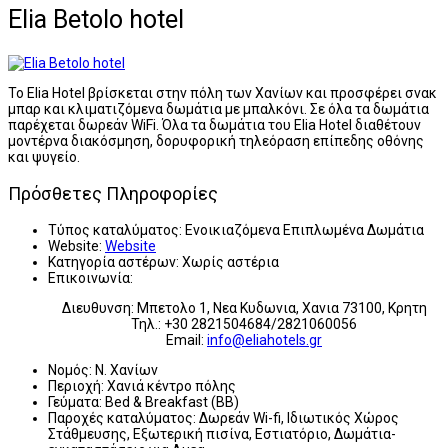
Elia Betolo hotel
Το Elia Hotel βρίσκεται στην πόλη των Χανίων και προσφέρει σνακ
μπαρ και κλιματιζόμενα δωμάτια με μπαλκόνι. Σε όλα τα δωμάτια
παρέχεται δωρεάν WiFi. Όλα τα δωμάτια του Elia Hotel διαθέτουν
μοντέρνα διακόσμηση, δορυφορική τηλεόραση επίπεδης οθόνης
και ψυγείο.
Πρόσθετες Πληροφορίες
Τύπος καταλύματος:
Ενοικιαζόμενα Επιπλωμένα Δωμάτια
Website:
Website
Κατηγορία αστέρων:
Χωρίς αστέρια
Επικοινωνία:
Διευθυνση: Μπετολο 1, Νεα Κυδωνια, Χανια 73100, Κρητη
Τηλ.: +30 2821504684/2821060056
Email:
info@eliahotels.gr
Νομός:
Ν. Χανίων
Περιοχή:
Χανιά κέντρο πόλης
Γεύματα:
Bed & Breakfast (BB)
Παροχές καταλύματος:
Δωρεάν Wi-fi, Ιδιωτικός Χώρος
Στάθμευσης, Εξωτερική πισίνα, Εστιατόριο, Δωμάτια-