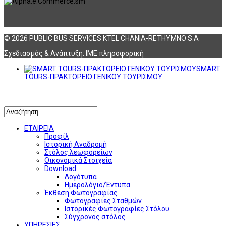
© 2026 PUBLIC BUS SERVICES KTEL CHANIA-RETHYMNO S.A
Σχεδιασμός & Ανάπτυξη:
ΙΜΕ πληροφορική
SMART
TOURS-ΠΡΑΚΤΟΡΕΙΟ ΓΕΝΙΚΟΥ ΤΟΥΡΙΣΜΟΥ
Αναζήτηση
ΕΤΑΙΡΕΙΑ
Προφίλ
Ιστορική Αναδρομή
Στόλος λεωφορείων
Οικονομικά Στοιχεία
Download
Λογότυπα
Ημερολόγιο/Έντυπα
Έκθεση Φωτογραφίας
Φωτογραφίες Σταθμών
Ιστορικές Φωτογραφίες Στόλου
Σύγχρονος στόλος
ΥΠΗΡΕΣΙΕΣ