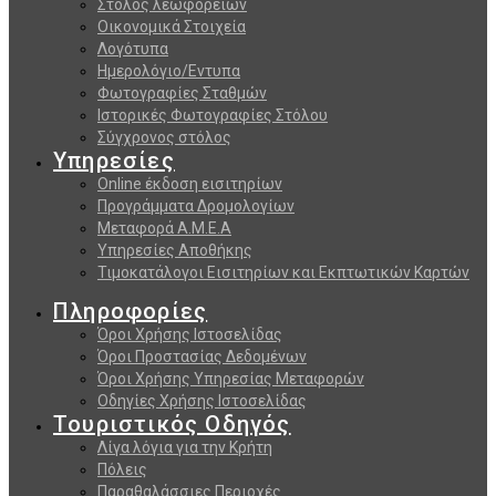
Στόλος λεωφορείων
Οικονομικά Στοιχεία
Λογότυπα
Ημερολόγιο/Εντυπα
Φωτογραφίες Σταθμών
Ιστορικές Φωτογραφίες Στόλου
Σύγχρονος στόλος
Υπηρεσίες
Online έκδοση εισιτηρίων
Προγράμματα Δρομολογίων
Μεταφορά Α.Μ.Ε.Α
Υπηρεσίες Αποθήκης
Τιμοκατάλογοι Εισιτηρίων και Εκπτωτικών Καρτών
Πληροφορίες
Όροι Χρήσης Ιστοσελίδας
Όροι Προστασίας Δεδομένων
Όροι Χρήσης Υπηρεσίας Μεταφορών
Οδηγίες Χρήσης Ιστοσελίδας
Τουριστικός Οδηγός
Λίγα λόγια για την Κρήτη
Πόλεις
Παραθαλάσσιες Περιοχές