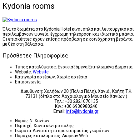
Kydonia rooms
Όλα τα δωμάτια στο Kydonia Hotel είναι απλά και λειτουργικά και
περιλαμβάνουν ψυγείο, έγχρωμη τηλεόραση και ιδιωτικό μπάνιο.
Οι επισκέπτες έχουν επίσης πρόσβαση σε κοινόχρηστη βεράντα
με θέα στη θάλασσα.
Πρόσθετες Πληροφορίες
Τύπος καταλύματος:
Ενοικιαζόμενα Επιπλωμένα Δωμάτια
Website:
Website
Κατηγορία αστέρων:
Χωρίς αστέρια
Επικοινωνία:
Διευθυνση: Χαλήδων 20 (Παλιά Πόλη), Χανιά , Κρήτη T.K.
73131 (δίπλα στο Αρχαιολογικό Μουσείο Χανίων )
Τηλ.: +30 2821070135
Κιν.: +30 6936980240
Email:
info@kydonia.gr
Νομός:
Ν. Χανίων
Περιοχή:
Χανιά κέντρο πόλης
Γεύματα:
Δυνατότητα προετοιμασίας γευμάτων
Παροχές καταλύματος:
Δωρεάν Wi-fi