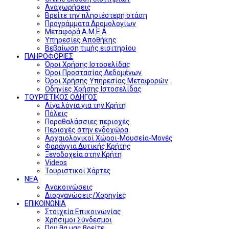
Αναχωρήσεις
Βρείτε την πλησιέστερη στάση
Προγράμματα Δρομολογίων
Μεταφορά Α.Μ.Ε.Α
Υπηρεσίες Αποθήκης
Βεβαίωση τιμής εισιτηρίου
ΠΛΗΡΟΦΟΡΙΕΣ
Όροι Χρήσης Ιστοσελίδας
Όροι Προστασίας Δεδομένων
Όροι Χρήσης Υπηρεσίας Μεταφορών
Οδηγίες Χρήσης Ιστοσελίδας
ΤΟΥΡΙΣΤΙΚΟΣ ΟΔΗΓΟΣ
Λίγα λόγια για την Κρήτη
Πόλεις
Παραθαλάσσιες περιοχές
Περιοχές στην ενδοχώρα
Αρχαιολογικοί Χώροι-Μουσεία-Μονές
Φαράγγια Δυτικής Κρήτης
Ξενοδοχεία στην Κρήτη
Videos
Τουριστικοί Χάρτες
ΝΕΑ
Ανακοινώσεις
Διοργανώσεις/Χορηγίες
ΕΠΙΚΟΙΝΩΝΙΑ
Στοιχεία Επικοινωνίας
Χρήσιμοι Σύνδεσμοι
Που θα μας βρείτε