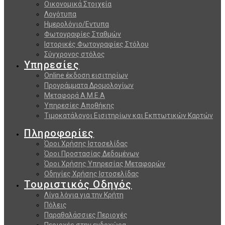
Οικονομικά Στοιχεία
Λογότυπα
Ημερολόγιο/Εντυπα
Φωτογραφίες Σταθμών
Ιστορικές Φωτογραφίες Στόλου
Σύγχρονος στόλος
Υπηρεσίες
Online έκδοση εισιτηρίων
Προγράμματα Δρομολογίων
Μεταφορά Α.Μ.Ε.Α
Υπηρεσίες Αποθήκης
Τιμοκατάλογοι Εισιτηρίων και Εκπτωτικών Καρτών
Πληροφορίες
Όροι Χρήσης Ιστοσελίδας
Όροι Προστασίας Δεδομένων
Όροι Χρήσης Υπηρεσίας Μεταφορών
Οδηγίες Χρήσης Ιστοσελίδας
Τουριστικός Οδηγός
Λίγα λόγια για την Κρήτη
Πόλεις
Παραθαλάσσιες Περιοχές
Περιοχές στην ενδοχώρα