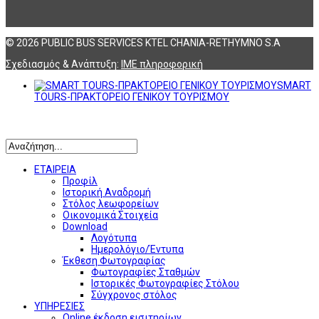
© 2026 PUBLIC BUS SERVICES KTEL CHANIA-RETHYMNO S.A
Σχεδιασμός & Ανάπτυξη:
ΙΜΕ πληροφορική
SMART
TOURS-ΠΡΑΚΤΟΡΕΙΟ ΓΕΝΙΚΟΥ ΤΟΥΡΙΣΜΟΥ
Αναζήτηση
ΕΤΑΙΡΕΙΑ
Προφίλ
Ιστορική Αναδρομή
Στόλος λεωφορείων
Οικονομικά Στοιχεία
Download
Λογότυπα
Ημερολόγιο/Έντυπα
Έκθεση Φωτογραφίας
Φωτογραφίες Σταθμών
Ιστορικές Φωτογραφίες Στόλου
Σύγχρονος στόλος
ΥΠΗΡΕΣΙΕΣ
Online έκδοση εισιτηρίων