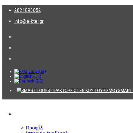
2821093052
info@e-ktel.gr
SMART 
ΕΤΑΙΡΕΙΑ
Προφίλ