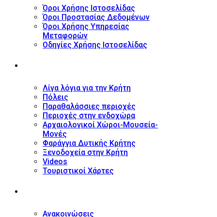
Όροι Χρήσης Ιστοσελίδας
Όροι Προστασίας Δεδομένων
Όροι Χρήσης Υπηρεσίας
Μεταφορών
Οδηγίες Χρήσης Ιστοσελίδας
ΤΟΥΡΙΣΤΙΚΟΣ ΟΔΗΓΟΣ
Λίγα λόγια για την Κρήτη
Πόλεις
Παραθαλάσσιες περιοχές
Περιοχές στην ενδοχώρα
Αρχαιολογικοί Χώροι-Μουσεία-
Μονές
Φαράγγια Δυτικής Κρήτης
Ξενοδοχεία στην Κρήτη
Videos
Τουριστικοί Χάρτες
ΝΕΑ
Ανακοινώσεις