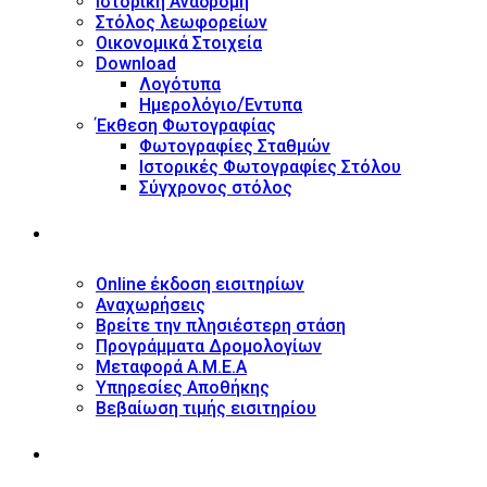
Ιστορική Αναδρομή
Στόλος λεωφορείων
Οικονομικά Στοιχεία
Download
Λογότυπα
Ημερολόγιο/Έντυπα
Έκθεση Φωτογραφίας
Φωτογραφίες Σταθμών
Ιστορικές Φωτογραφίες Στόλου
Σύγχρονος στόλος
ΥΠΗΡΕΣΙΕΣ
Online έκδοση εισιτηρίων
Αναχωρήσεις
Βρείτε την πλησιέστερη στάση
Προγράμματα Δρομολογίων
Μεταφορά Α.Μ.Ε.Α
Υπηρεσίες Αποθήκης
Βεβαίωση τιμής εισιτηρίου
ΠΛΗΡΟΦΟΡΙΕΣ