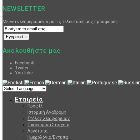
NEWSLETTER
Μείνετε ενημερωμένοι με τις τελευταίες μας προσφορές.
Ακολουθήστε μας
Facebook
Twiiter
YouTube
Εταιρεία
Προφίλ
Ιστορική Αναδρομή
Στόλος λεωφορείων
Οικονομικά Στοιχεία
Λογότυπα
Ημερολόγιο/Εντυπα