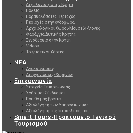
Λίγα λόγια για την Κρήτη
Πόλεις
Παραθαλάσσιες Περιοχές
Περιοχές στην ενδοχώρα
Αρχαιολογικοί Χώροι-Μουσεία-Μονές
Φαράγγια Δυτικής Κρήτης
Ξενοδοχεία στην Κρήτη
Videos
Τουριστικοί Χάρτες
ΝΕΑ
Ανακοινώσεις
Διοργανώσεις/Χορηγίες
Επικοινωνία
Στοιχεία Επικοινωνίας
Χρήσιμοι Σύνδεσμοι
Που θα μας βρείτε
Αξιολόγηση των Υπηρεσιών μας
Αξιολόγηση της Ιστοσελίδας μας
Smart Tours-Πρακτορείο Γενικού
Τουρισμού