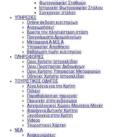
Φωτογραφίες Σταθμών
Ιστορικές Φωτογραφίες Στόλου
Σύγχρονος στόλος
ΥΠΗΡΕΣΙΕΣ
Online έκδοση εισιτηρίων
Αναχωρήσεις
Βρείτε την πλησιέστερη στάση
Προγράμματα Δρομολογίων
Μεταφορά Α.Μ.Ε.Α
Υπηρεσίες Αποθήκης
Βεβαίωση τιμής εισιτηρίου
ΠΛΗΡΟΦΟΡΙΕΣ
Όροι Χρήσης Ιστοσελίδας
Όροι Προστασίας Δεδομένων
Όροι Χρήσης Υπηρεσίας Μεταφορών
Οδηγίες Χρήσης Ιστοσελίδας
ΤΟΥΡΙΣΤΙΚΟΣ ΟΔΗΓΟΣ
Λίγα λόγια για την Κρήτη
Πόλεις
Παραθαλάσσιες περιοχές
Περιοχές στην ενδοχώρα
Αρχαιολογικοί Χώροι-Μουσεία-Μονές
Φαράγγια Δυτικής Κρήτης
Ξενοδοχεία στην Κρήτη
Videos
Τουριστικοί Χάρτες
ΝΕΑ
Ανακοινώσεις