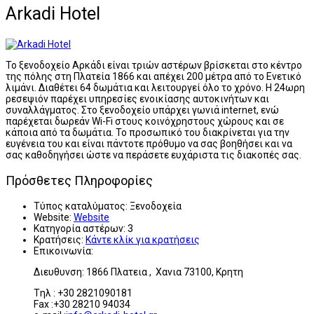
Arkadi Hotel
Το ξενοδοχείο Αρκάδι είναι τριών αστέρων βρίσκεται στο κέντρο
της πόλης στη Πλατεία 1866 και απέχει 200 μέτρα από το Ενετικό
λιμάνι. Διαθέτει 64 δωμάτια και λειτουργεί όλο το χρόνο. Η 24ωρη
ρεσεψιόν παρέχει υπηρεσίες ενοικίασης αυτοκινήτων και
συναλλάγματος. Στο ξενοδοχείο υπάρχει γωνιά internet, ενώ
παρέχεται δωρεάν Wi-Fi στους κοινόχρηστους χώρους και σε
κάποια από τα δωμάτια. Το προσωπικό του διακρίνεται για την
ευγένεια του και είναι πάντοτε πρόθυμο να σας βοηθήσει και να
σας καθοδηγήσει ώστε να περάσετε ευχάριστα τις διακοπές σας.
Πρόσθετες Πληροφορίες
Τύπος καταλύματος:
Ξενοδοχεία
Website:
Website
Κατηγορία αστέρων:
3
Κρατήσεις:
Κάντε κλίκ για κρατήσεις
Επικοινωνία:
Διευθυνση: 1866 Πλατεια , Χανια 73100, Κρητη
Tηλ : +30 2821090181
Fax :+30 28210 94034