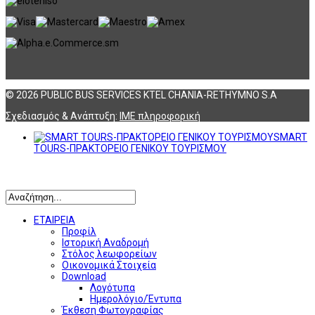
© 2026 PUBLIC BUS SERVICES KTEL CHANIA-RETHYMNO S.A
Σχεδιασμός & Ανάπτυξη:
ΙΜΕ πληροφορική
SMART
TOURS-ΠΡΑΚΤΟΡΕΙΟ ΓΕΝΙΚΟΥ ΤΟΥΡΙΣΜΟΥ
Αναζήτηση
ΕΤΑΙΡΕΙΑ
Προφίλ
Ιστορική Αναδρομή
Στόλος λεωφορείων
Οικονομικά Στοιχεία
Download
Λογότυπα
Ημερολόγιο/Έντυπα
Έκθεση Φωτογραφίας