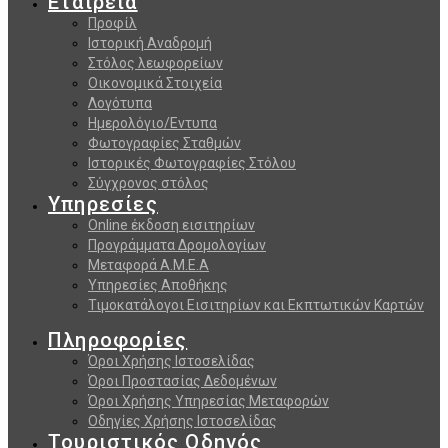
Εταιρεία
Προφίλ
Ιστορική Αναδρομή
Στόλος λεωφορείων
Οικονομικά Στοιχεία
Λογότυπα
Ημερολόγιο/Εντυπα
Φωτογραφίες Σταθμών
Ιστορικές Φωτογραφίες Στόλου
Σύγχρονος στόλος
Υπηρεσίες
Online έκδοση εισιτηρίων
Προγράμματα Δρομολογίων
Μεταφορά Α.Μ.Ε.Α
Υπηρεσίες Αποθήκης
Τιμοκατάλογοι Εισιτηρίων και Εκπτωτικών Καρτών
Πληροφορίες
Όροι Χρήσης Ιστοσελίδας
Όροι Προστασίας Δεδομένων
Όροι Χρήσης Υπηρεσίας Μεταφορών
Οδηγίες Χρήσης Ιστοσελίδας
Τουριστικός Οδηγός