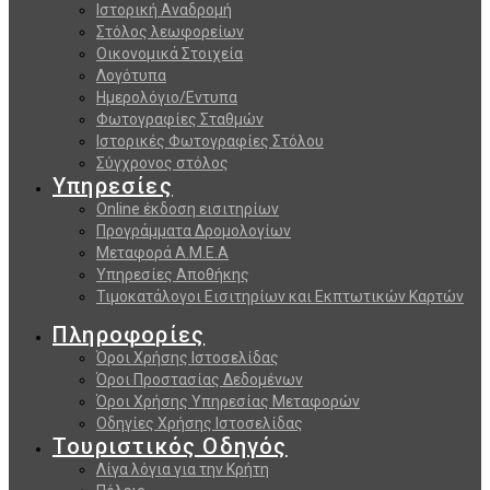
Ιστορική Αναδρομή
Στόλος λεωφορείων
Οικονομικά Στοιχεία
Λογότυπα
Ημερολόγιο/Εντυπα
Φωτογραφίες Σταθμών
Ιστορικές Φωτογραφίες Στόλου
Σύγχρονος στόλος
Υπηρεσίες
Online έκδοση εισιτηρίων
Προγράμματα Δρομολογίων
Μεταφορά Α.Μ.Ε.Α
Υπηρεσίες Αποθήκης
Τιμοκατάλογοι Εισιτηρίων και Εκπτωτικών Καρτών
Πληροφορίες
Όροι Χρήσης Ιστοσελίδας
Όροι Προστασίας Δεδομένων
Όροι Χρήσης Υπηρεσίας Μεταφορών
Οδηγίες Χρήσης Ιστοσελίδας
Τουριστικός Οδηγός
Λίγα λόγια για την Κρήτη