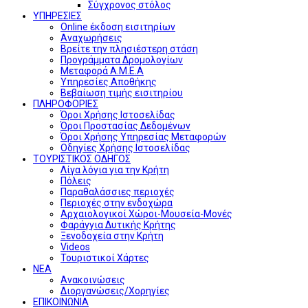
Σύγχρονος στόλος
ΥΠΗΡΕΣΙΕΣ
Online έκδοση εισιτηρίων
Αναχωρήσεις
Βρείτε την πλησιέστερη στάση
Προγράμματα Δρομολογίων
Μεταφορά Α.Μ.Ε.Α
Υπηρεσίες Αποθήκης
Βεβαίωση τιμής εισιτηρίου
ΠΛΗΡΟΦΟΡΙΕΣ
Όροι Χρήσης Ιστοσελίδας
Όροι Προστασίας Δεδομένων
Όροι Χρήσης Υπηρεσίας Μεταφορών
Οδηγίες Χρήσης Ιστοσελίδας
ΤΟΥΡΙΣΤΙΚΟΣ ΟΔΗΓΟΣ
Λίγα λόγια για την Κρήτη
Πόλεις
Παραθαλάσσιες περιοχές
Περιοχές στην ενδοχώρα
Αρχαιολογικοί Χώροι-Μουσεία-Μονές
Φαράγγια Δυτικής Κρήτης
Ξενοδοχεία στην Κρήτη
Videos
Τουριστικοί Χάρτες
ΝΕΑ
Ανακοινώσεις
Διοργανώσεις/Χορηγίες
ΕΠΙΚΟΙΝΩΝΙΑ