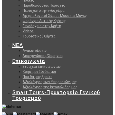
Πόλεις
Παραθαλάσσιες Περιοχές
Περιοχές στην ενδοχώρα
Αρχαιολογικοί Χώροι-Μουσεία-Μονές
Φαράγγια Δυτικής Κρήτης
Ξενοδοχεία στην Κρήτη
Videos
Τουριστικοί Χάρτες
ΝΕΑ
Ανακοινώσεις
Διοργανώσεις/Χορηγίες
Επικοινωνία
Στοιχεία Επικοινωνίας
Χρήσιμοι Σύνδεσμοι
Που θα μας βρείτε
Αξιολόγηση των Υπηρεσιών μας
Αξιολόγηση της Ιστοσελίδας μας
Smart Tours-Πρακτορείο Γενικού
Τουρισμού