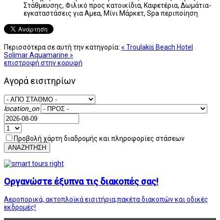
Στάθμευσης, Φιλικό προς κατοικίδια, Καφετέρια, Δωμάτια-
εγκαταστάσεις για Αμεα, Μίνι Μάρκετ, Spa περιποίηση
Περισσότερα σε αυτή την κατηγορία:
« Troulakis Beach Hotel
Solimar Aquamarine »
επιστροφή στην κορυφή
Αγορά εισιτηρίων
location_on
Προβολή χάρτη διαδρομής και πληροφορίες στάσεων
ΑΝΑΖΗΤΗΣΗ
Οργανώστε έξυπνα τις διακοπές σας!
Αεροπορικά, ακτοπλοϊκά εισιτήρια,πακέτα διακοπών και οδικές
εκδρομές!