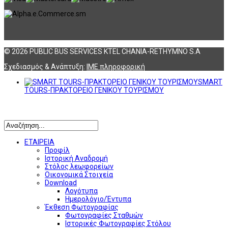
© 2026 PUBLIC BUS SERVICES KTEL CHANIA-RETHYMNO S.A
Σχεδιασμός & Ανάπτυξη:
ΙΜΕ πληροφορική
SMART
TOURS-ΠΡΑΚΤΟΡΕΙΟ ΓΕΝΙΚΟΥ ΤΟΥΡΙΣΜΟΥ
Αναζήτηση
ΕΤΑΙΡΕΙΑ
Προφίλ
Ιστορική Αναδρομή
Στόλος λεωφορείων
Οικονομικά Στοιχεία
Download
Λογότυπα
Ημερολόγιο/Έντυπα
Έκθεση Φωτογραφίας
Φωτογραφίες Σταθμών
Ιστορικές Φωτογραφίες Στόλου