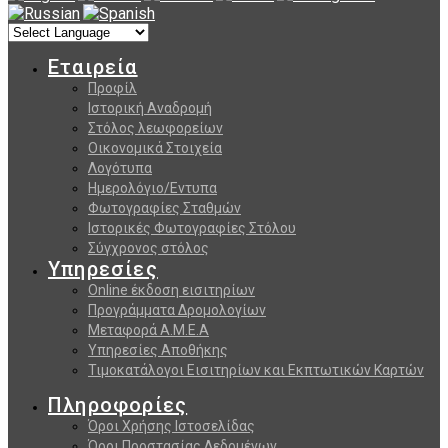
Εταιρεία
Προφίλ
Ιστορική Αναδρομή
Στόλος λεωφορείων
Οικονομικά Στοιχεία
Λογότυπα
Ημερολόγιο/Εντυπα
Φωτογραφίες Σταθμών
Ιστορικές Φωτογραφίες Στόλου
Σύγχρονος στόλος
Υπηρεσίες
Online έκδοση εισιτηρίων
Προγράμματα Δρομολογίων
Μεταφορά Α.Μ.Ε.Α
Υπηρεσίες Αποθήκης
Τιμοκατάλογοι Εισιτηρίων και Εκπτωτικών Καρτών
Πληροφορίες
Όροι Χρήσης Ιστοσελίδας
Όροι Προστασίας Δεδομένων