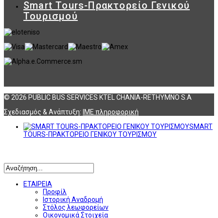
Smart Tours-Πρακτορείο Γενικού
Τουρισμού
© 2026 PUBLIC BUS SERVICES KTEL CHANIA-RETHYMNO S.A
Σχεδιασμός & Ανάπτυξη:
ΙΜΕ πληροφορική
SMART
TOURS-ΠΡΑΚΤΟΡΕΙΟ ΓΕΝΙΚΟΥ ΤΟΥΡΙΣΜΟΥ
Αναζήτηση
ΕΤΑΙΡΕΙΑ
Προφίλ
Ιστορική Αναδρομή
Στόλος λεωφορείων
Οικονομικά Στοιχεία