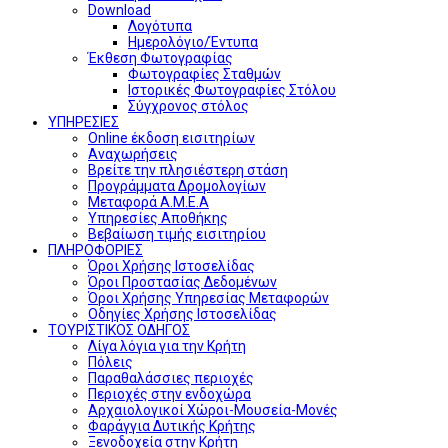
Download
Λογότυπα
Ημερολόγιο/Έντυπα
Έκθεση Φωτογραφίας
Φωτογραφίες Σταθμών
Ιστορικές Φωτογραφίες Στόλου
Σύγχρονος στόλος
ΥΠΗΡΕΣΙΕΣ
Online έκδοση εισιτηρίων
Αναχωρήσεις
Βρείτε την πλησιέστερη στάση
Προγράμματα Δρομολογίων
Μεταφορά Α.Μ.Ε.Α
Υπηρεσίες Αποθήκης
Βεβαίωση τιμής εισιτηρίου
ΠΛΗΡΟΦΟΡΙΕΣ
Όροι Χρήσης Ιστοσελίδας
Όροι Προστασίας Δεδομένων
Όροι Χρήσης Υπηρεσίας Μεταφορών
Οδηγίες Χρήσης Ιστοσελίδας
ΤΟΥΡΙΣΤΙΚΟΣ ΟΔΗΓΟΣ
Λίγα λόγια για την Κρήτη
Πόλεις
Παραθαλάσσιες περιοχές
Περιοχές στην ενδοχώρα
Αρχαιολογικοί Χώροι-Μουσεία-Μονές
Φαράγγια Δυτικής Κρήτης
Ξενοδοχεία στην Κρήτη