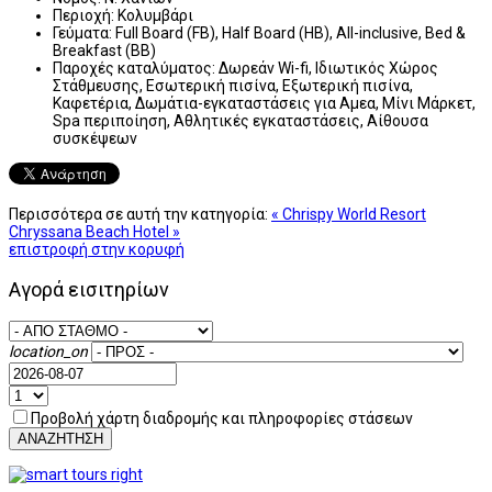
Περιοχή:
Κολυμβάρι
Γεύματα:
Full Board (FB), Half Board (HB), All-inclusive, Bed &
Breakfast (BB)
Παροχές καταλύματος:
Δωρεάν Wi-fi, Ιδιωτικός Χώρος
Στάθμευσης, Εσωτερική πισίνα, Εξωτερική πισίνα,
Καφετέρια, Δωμάτια-εγκαταστάσεις για Αμεα, Μίνι Μάρκετ,
Spa περιποίηση, Αθλητικές εγκαταστάσεις, Αίθουσα
συσκέψεων
Περισσότερα σε αυτή την κατηγορία:
« Chrispy World Resort
Chryssana Beach Hotel »
επιστροφή στην κορυφή
Αγορά εισιτηρίων
location_on
Προβολή χάρτη διαδρομής και πληροφορίες στάσεων
ΑΝΑΖΗΤΗΣΗ