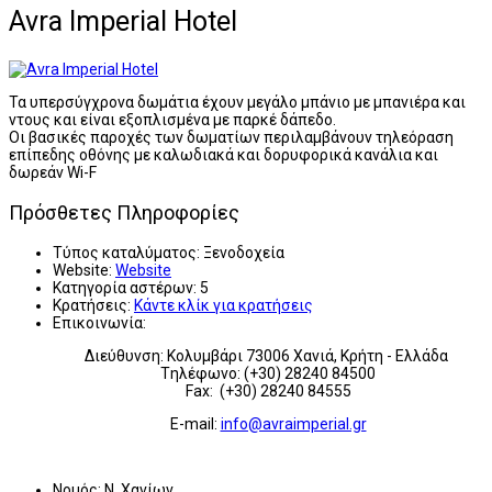
Avra Imperial Hotel
Τα υπερσύγχρονα δωμάτια έχουν μεγάλο μπάνιο με μπανιέρα και
ντους και είναι εξοπλισμένα με παρκέ δάπεδο.
Οι βασικές παροχές των δωματίων περιλαμβάνουν τηλεόραση
επίπεδης οθόνης με καλωδιακά και δορυφορικά κανάλια και
δωρεάν Wi-F
Πρόσθετες Πληροφορίες
Τύπος καταλύματος:
Ξενοδοχεία
Website:
Website
Κατηγορία αστέρων:
5
Κρατήσεις:
Κάντε κλίκ για κρατήσεις
Επικοινωνία:
Διεύθυνση: Κολυμβάρι 73006 Χανιά, Κρήτη - Ελλάδα
Tηλέφωνο: (+30) 28240 84500
Fax: (+30) 28240 84555
E-mail:
info@avraimperial.gr
Νομός:
Ν. Χανίων