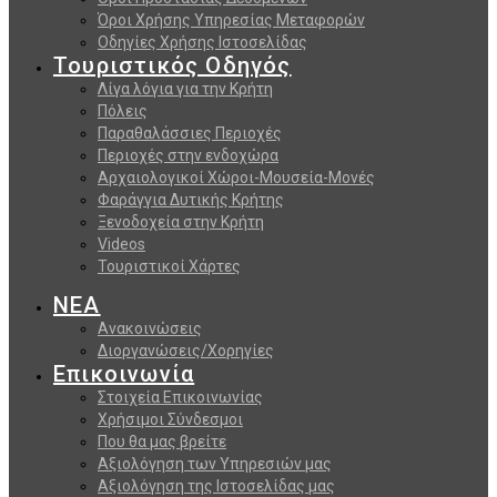
Όροι Χρήσης Υπηρεσίας Μεταφορών
Οδηγίες Χρήσης Ιστοσελίδας
Τουριστικός Οδηγός
Λίγα λόγια για την Κρήτη
Πόλεις
Παραθαλάσσιες Περιοχές
Περιοχές στην ενδοχώρα
Αρχαιολογικοί Χώροι-Μουσεία-Μονές
Φαράγγια Δυτικής Κρήτης
Ξενοδοχεία στην Κρήτη
Videos
Τουριστικοί Χάρτες
ΝΕΑ
Ανακοινώσεις
Διοργανώσεις/Χορηγίες
Επικοινωνία
Στοιχεία Επικοινωνίας
Χρήσιμοι Σύνδεσμοι
Που θα μας βρείτε
Αξιολόγηση των Υπηρεσιών μας
Αξιολόγηση της Ιστοσελίδας μας