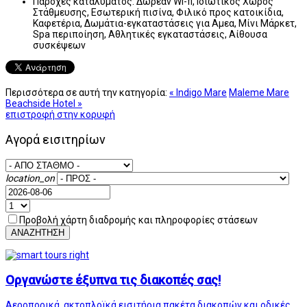
Παροχές καταλύματος:
Δωρεάν Wi-fi, Ιδιωτικός Χώρος
Στάθμευσης, Εσωτερική πισίνα, Φιλικό προς κατοικίδια,
Καφετέρια, Δωμάτια-εγκαταστάσεις για Αμεα, Μίνι Μάρκετ,
Spa περιποίηση, Αθλητικές εγκαταστάσεις, Αίθουσα
συσκέψεων
Περισσότερα σε αυτή την κατηγορία:
« Indigo Mare
Maleme Mare
Beachside Hotel »
επιστροφή στην κορυφή
Αγορά εισιτηρίων
location_on
Προβολή χάρτη διαδρομής και πληροφορίες στάσεων
ΑΝΑΖΗΤΗΣΗ
Οργανώστε έξυπνα τις διακοπές σας!
Αεροπορικά, ακτοπλοϊκά εισιτήρια,πακέτα διακοπών και οδικές