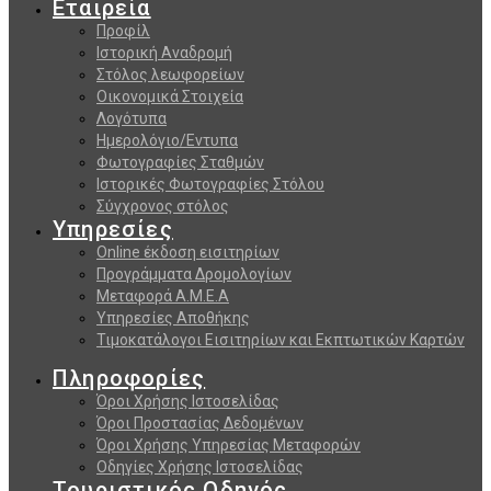
Εταιρεία
Προφίλ
Ιστορική Αναδρομή
Στόλος λεωφορείων
Οικονομικά Στοιχεία
Λογότυπα
Ημερολόγιο/Εντυπα
Φωτογραφίες Σταθμών
Ιστορικές Φωτογραφίες Στόλου
Σύγχρονος στόλος
Υπηρεσίες
Online έκδοση εισιτηρίων
Προγράμματα Δρομολογίων
Μεταφορά Α.Μ.Ε.Α
Υπηρεσίες Αποθήκης
Τιμοκατάλογοι Εισιτηρίων και Εκπτωτικών Καρτών
Πληροφορίες
Όροι Χρήσης Ιστοσελίδας
Όροι Προστασίας Δεδομένων
Όροι Χρήσης Υπηρεσίας Μεταφορών
Οδηγίες Χρήσης Ιστοσελίδας
Τουριστικός Οδηγός