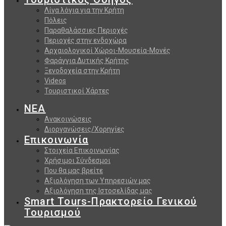
Λίγα λόγια για την Κρήτη
Πόλεις
Παραθαλάσσιες Περιοχές
Περιοχές στην ενδοχώρα
Αρχαιολογικοί Χώροι-Μουσεία-Μονές
Φαράγγια Δυτικής Κρήτης
Ξενοδοχεία στην Κρήτη
Videos
Τουριστικοί Χάρτες
ΝΕΑ
Ανακοινώσεις
Διοργανώσεις/Χορηγίες
Επικοινωνία
Στοιχεία Επικοινωνίας
Χρήσιμοι Σύνδεσμοι
Που θα μας βρείτε
Αξιολόγηση των Υπηρεσιών μας
Αξιολόγηση της Ιστοσελίδας μας
Smart Tours-Πρακτορείο Γενικού
Τουρισμού