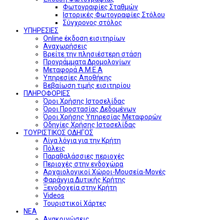
Φωτογραφίες Σταθμών
Ιστορικές Φωτογραφίες Στόλου
Σύγχρονος στόλος
ΥΠΗΡΕΣΙΕΣ
Online έκδοση εισιτηρίων
Αναχωρήσεις
Βρείτε την πλησιέστερη στάση
Προγράμματα Δρομολογίων
Μεταφορά Α.Μ.Ε.Α
Υπηρεσίες Αποθήκης
Βεβαίωση τιμής εισιτηρίου
ΠΛΗΡΟΦΟΡΙΕΣ
Όροι Χρήσης Ιστοσελίδας
Όροι Προστασίας Δεδομένων
Όροι Χρήσης Υπηρεσίας Μεταφορών
Οδηγίες Χρήσης Ιστοσελίδας
ΤΟΥΡΙΣΤΙΚΟΣ ΟΔΗΓΟΣ
Λίγα λόγια για την Κρήτη
Πόλεις
Παραθαλάσσιες περιοχές
Περιοχές στην ενδοχώρα
Αρχαιολογικοί Χώροι-Μουσεία-Μονές
Φαράγγια Δυτικής Κρήτης
Ξενοδοχεία στην Κρήτη
Videos
Τουριστικοί Χάρτες
ΝΕΑ
Ανακοινώσεις