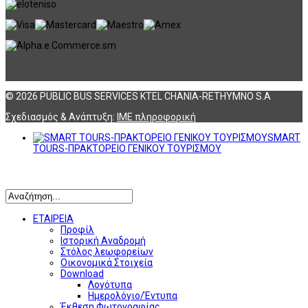
© 2026 PUBLIC BUS SERVICES KTEL CHANIA-RETHYMNO S.A
Σχεδιασμός & Ανάπτυξη:
ΙΜΕ πληροφορική
SMART
TOURS-ΠΡΑΚΤΟΡΕΙΟ ΓΕΝΙΚΟΥ ΤΟΥΡΙΣΜΟΥ
Αναζήτηση
ΕΤΑΙΡΕΙΑ
Προφίλ
Ιστορική Αναδρομή
Στόλος λεωφορείων
Οικονομικά Στοιχεία
Download
Λογότυπα
Ημερολόγιο/Έντυπα
Έκθεση Φωτογραφίας