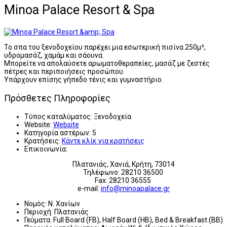
Minoa Palace Resort & Spa
Το σπα του ξενοδοχείου παρέχει μια εσωτερική πισίνα 250μ²,
υδρομασάζ, χαμάμ και σάουνα.
Μπορείτε να απολαύσετε αρωματοθεραπείες, μασάζ με ζεστές
πέτρες και περιποιήσεις προσώπου.
Υπάρχουν επίσης γήπεδο τένις και γυμναστήριο.
Πρόσθετες Πληροφορίες
Τύπος καταλύματος:
Ξενοδοχεία
Website:
Website
Κατηγορία αστέρων:
5
Κρατήσεις:
Κάντε κλίκ για κρατήσεις
Επικοινωνία:
Πλατανιάς, Χανιά, Κρήτη, 73014
Τηλέφωνο: 28210 36500
Fax: 28210 36555
e-mail:
info@minoapalace.gr
Νομός:
Ν. Χανίων
Περιοχή:
Πλατανιάς
Γεύματα:
Full Board (FB), Half Board (HB), Bed & Breakfast (BB)