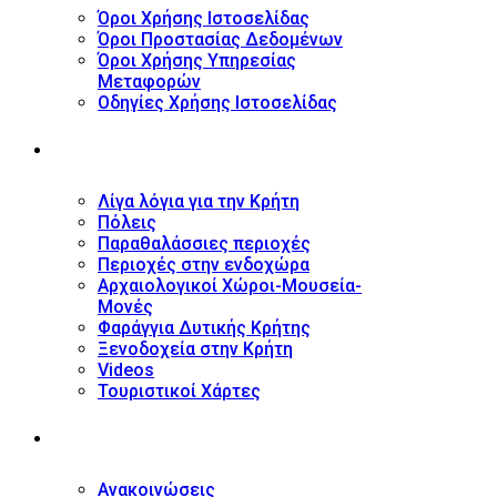
Όροι Χρήσης Ιστοσελίδας
Όροι Προστασίας Δεδομένων
Όροι Χρήσης Υπηρεσίας
Μεταφορών
Οδηγίες Χρήσης Ιστοσελίδας
ΤΟΥΡΙΣΤΙΚΟΣ ΟΔΗΓΟΣ
Λίγα λόγια για την Κρήτη
Πόλεις
Παραθαλάσσιες περιοχές
Περιοχές στην ενδοχώρα
Αρχαιολογικοί Χώροι-Μουσεία-
Μονές
Φαράγγια Δυτικής Κρήτης
Ξενοδοχεία στην Κρήτη
Videos
Τουριστικοί Χάρτες
ΝΕΑ
Ανακοινώσεις