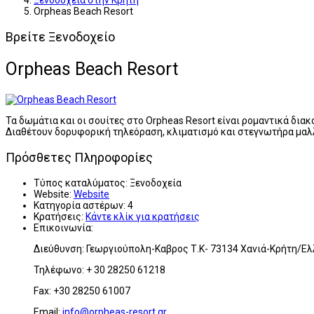
Ξενοδοχεία στην Κρήτη
Orpheas Beach Resort
Βρείτε Ξενοδοχείο
Orpheas Beach Resort
Τα δωμάτια και οι σουίτες στο Orpheas Resort είναι ρομαντικά διακ
Διαθέτουν δορυφορική τηλεόραση, κλιματισμό και στεγνωτήρα μαλ
Πρόσθετες Πληροφορίες
Τύπος καταλύματος:
Ξενοδοχεία
Website:
Website
Κατηγορία αστέρων:
4
Κρατήσεις:
Κάντε κλίκ για κρατήσεις
Επικοινωνία:
Διεύθυνση: Γεωργιούπολη-Καβρος Τ.Κ- 73134 Χανιά-Κρήτη/Ε
Τηλέφωνο: + 30 28250 61218
Fax: +30 28250 61007
Email:
info@orpheas-resort.gr