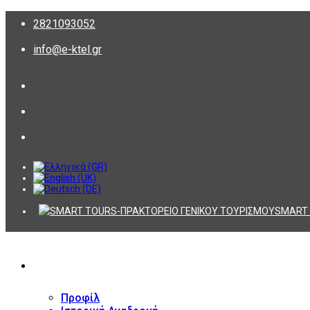
2821093052
info@e-ktel.gr
SMART 
ΕΤΑΙΡΕΙΑ
Προφίλ