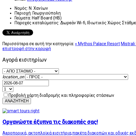
Νομός:
Ν. Χανίων
Περιοχή:
Γεωργιούπολη
Γεύματα:
Half Board (HB)
Παροχές καταλύματος:
Δωρεάν Wi-fi, Ιδιωτικός Χώρος Στάθμε
Περισσότερα σε αυτή την κατηγορία:
« Mythos Palace Resort
Mistrali
επιστροφή στην κορυφή
Αγορά εισιτηρίων
location_on
Προβολή χάρτη διαδρομής και πληροφορίες στάσεων
ΑΝΑΖΗΤΗΣΗ
Οργανώστε έξυπνα τις διακοπές σας!
Αεροπορικά, ακτοπλοϊκά εισιτήρια,πακέτα διακοπών και οδικές εκ