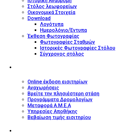
Ιστορική Αναδρομή
Στόλος λεωφορείων
Οικονομικά Στοιχεία
Download
Λογότυπα
Ημερολόγιο/Έντυπα
Έκθεση Φωτογραφίας
Φωτογραφίες Σταθμών
Ιστορικές Φωτογραφίες Στόλου
Σύγχρονος στόλος
ΥΠΗΡΕΣΙΕΣ
Online έκδοση εισιτηρίων
Αναχωρήσεις
Βρείτε την πλησιέστερη στάση
Προγράμματα Δρομολογίων
Μεταφορά Α.Μ.Ε.Α
Υπηρεσίες Αποθήκης
Βεβαίωση τιμής εισιτηρίου
ΠΛΗΡΟΦΟΡΙΕΣ