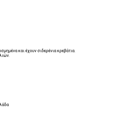
οσμημένα και έχουν σιδερένια κρεβάτια.
λιών.
λλάδα