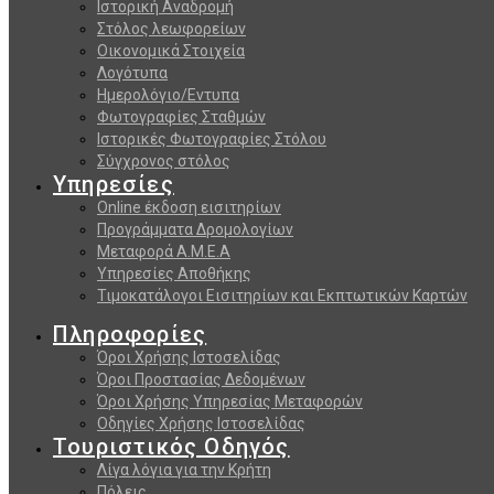
Ιστορική Αναδρομή
Στόλος λεωφορείων
Οικονομικά Στοιχεία
Λογότυπα
Ημερολόγιο/Εντυπα
Φωτογραφίες Σταθμών
Ιστορικές Φωτογραφίες Στόλου
Σύγχρονος στόλος
Υπηρεσίες
Online έκδοση εισιτηρίων
Προγράμματα Δρομολογίων
Μεταφορά Α.Μ.Ε.Α
Υπηρεσίες Αποθήκης
Τιμοκατάλογοι Εισιτηρίων και Εκπτωτικών Καρτών
Πληροφορίες
Όροι Χρήσης Ιστοσελίδας
Όροι Προστασίας Δεδομένων
Όροι Χρήσης Υπηρεσίας Μεταφορών
Οδηγίες Χρήσης Ιστοσελίδας
Τουριστικός Οδηγός
Λίγα λόγια για την Κρήτη
Πόλεις