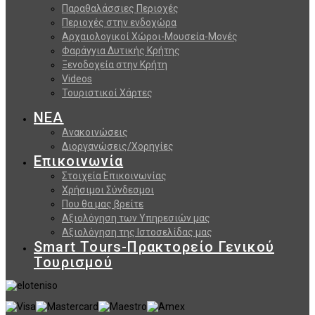
Παραθαλάσσιες Περιοχές
Περιοχές στην ενδοχώρα
Αρχαιολογικοί Χώροι-Μουσεία-Μονές
Φαράγγια Δυτικής Κρήτης
Ξενοδοχεία στην Κρήτη
Videos
Τουριστικοί Χάρτες
ΝΕΑ
Ανακοινώσεις
Διοργανώσεις/Χορηγίες
Επικοινωνία
Στοιχεία Επικοινωνίας
Χρήσιμοι Σύνδεσμοι
Που θα μας βρείτε
Αξιολόγηση των Υπηρεσιών μας
Αξιολόγηση της Ιστοσελίδας μας
Smart Tours-Πρακτορείο Γενικού
Τουρισμού