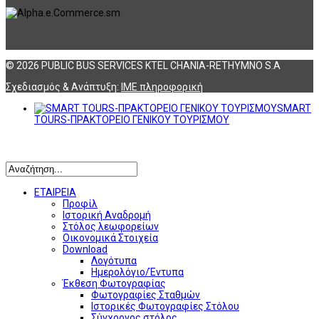
© 2026 PUBLIC BUS SERVICES KTEL CHANIA-RETHYMNO S.A
Σχεδιασμός & Ανάπτυξη:
ΙΜΕ πληροφορική
SMART
TOURS-ΠΡΑΚΤΟΡΕΙΟ ΓΕΝΙΚΟΥ ΤΟΥΡΙΣΜΟΥ
Αναζήτηση
ΕΤΑΙΡΕΙΑ
Προφίλ
Ιστορική Αναδρομή
Στόλος λεωφορείων
Οικονομικά Στοιχεία
Download
Λογότυπα
Ημερολόγιο/Έντυπα
Έκθεση Φωτογραφίας
Φωτογραφίες Σταθμών
Ιστορικές Φωτογραφίες Στόλου
Σύγχρονος στόλος