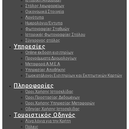
Στόλος λεωφορείων
Οικονομικά Στοιχεία
Λογότυπα
Ημερολόγιο/Εντυπα
Φωτογραφίες Σταθμών
Ιστορικές Φωτογραφίες Στόλου
Σύγχρονος στόλος
Υπηρεσίες
Online έκδοση εισιτηρίων
Προγράμματα Δρομολογίων
Μεταφορά Α.Μ.Ε.Α
Υπηρεσίες Αποθήκης
Τιμοκατάλογοι Εισιτηρίων και Εκπτωτικών Καρτών
Πληροφορίες
Όροι Χρήσης Ιστοσελίδας
Όροι Προστασίας Δεδομένων
Όροι Χρήσης Υπηρεσίας Μεταφορών
Οδηγίες Χρήσης Ιστοσελίδας
Τουριστικός Οδηγός
Λίγα λόγια για την Κρήτη
Πόλεις