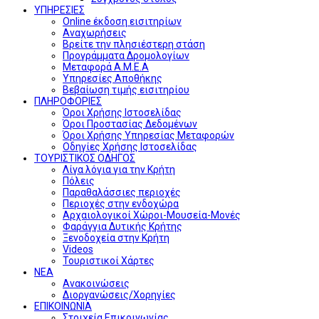
ΥΠΗΡΕΣΙΕΣ
Online έκδοση εισιτηρίων
Αναχωρήσεις
Βρείτε την πλησιέστερη στάση
Προγράμματα Δρομολογίων
Μεταφορά Α.Μ.Ε.Α
Υπηρεσίες Αποθήκης
Βεβαίωση τιμής εισιτηρίου
ΠΛΗΡΟΦΟΡΙΕΣ
Όροι Χρήσης Ιστοσελίδας
Όροι Προστασίας Δεδομένων
Όροι Χρήσης Υπηρεσίας Μεταφορών
Οδηγίες Χρήσης Ιστοσελίδας
ΤΟΥΡΙΣΤΙΚΟΣ ΟΔΗΓΟΣ
Λίγα λόγια για την Κρήτη
Πόλεις
Παραθαλάσσιες περιοχές
Περιοχές στην ενδοχώρα
Αρχαιολογικοί Χώροι-Μουσεία-Μονές
Φαράγγια Δυτικής Κρήτης
Ξενοδοχεία στην Κρήτη
Videos
Τουριστικοί Χάρτες
ΝΕΑ
Ανακοινώσεις
Διοργανώσεις/Χορηγίες
ΕΠΙΚΟΙΝΩΝΙΑ
Στοιχεία Επικοινωνίας