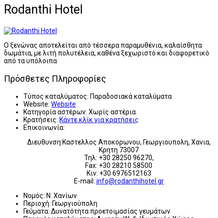
Rodanthi Hotel
Ο ξενώνας αποτελείται από τέσσερα παραμυθένια, καλαίσθητα
δωμάτια, με λιτή πολυτέλεια, καθένα ξεχωριστό και διαφορετικό
από τα υπόλοιπα
Πρόσθετες Πληροφορίες
Τύπος καταλύματος:
Παραδοσιακά καταλύματα
Website:
Website
Κατηγορία αστέρων:
Χωρίς αστέρια
Κρατήσεις:
Κάντε κλίκ για κρατήσεις
Επικοινωνία:
Διευθυνση:Καστελλος Αποκορωνου, Γεωργιουπολη, Χανια,
Κρητη 73007
Τηλ: +30 28250 96270,
Fax: +30 28210 58500
Κιν: +30 6976512163
E-mail:
info@rodanthihotel.gr
Νομός:
Ν. Χανίων
Περιοχή:
Γεωργιούπολη
Γεύματα:
Δυνατότητα προετοιμασίας γευμάτων