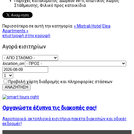
Παροχές καταλύματος:
Δωρεάν Wi-fi, Ιδιωτικός Χώρος
Στάθμευσης, Φιλικό προς κατοικίδια
Περισσότερα σε αυτή την κατηγορία:
« Mistrali Hotel
Elea
Apartments »
επιστροφή στην κορυφή
Αγορά εισιτηρίων
location_on
Προβολή χάρτη διαδρομής και πληροφορίες στάσεων
ΑΝΑΖΗΤΗΣΗ
Οργανώστε έξυπνα τις διακοπές σας!
Αεροπορικά, ακτοπλοϊκά εισιτήρια,πακέτα διακοπών και οδικές
εκδρομές!