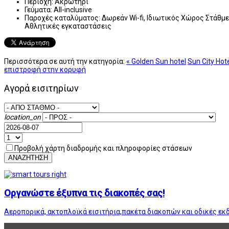
Περιοχή:
Ακρωτήρι
Γεύματα:
All-inclusive
Παροχές καταλύματος:
Δωρεάν Wi-fi, Ιδιωτικός Χώρος Στάθμε
Αθλητικές εγκαταστάσεις
Περισσότερα σε αυτή την κατηγορία:
« Golden Sun hotel
Sun City Hote
επιστροφή στην κορυφή
Αγορά εισιτηρίων
location_on
Προβολή χάρτη διαδρομής και πληροφορίες στάσεων
ΑΝΑΖΗΤΗΣΗ
Οργανώστε έξυπνα τις διακοπές σας!
Αεροπορικά, ακτοπλοϊκά εισιτήρια,πακέτα διακοπών και οδικές εκ