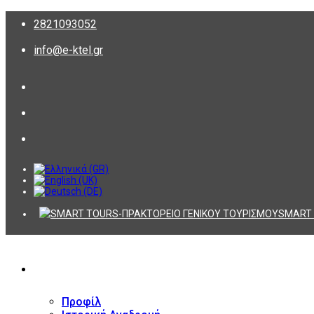
2821093052
info@e-ktel.gr
SMART 
ΕΤΑΙΡΕΙΑ
Προφίλ