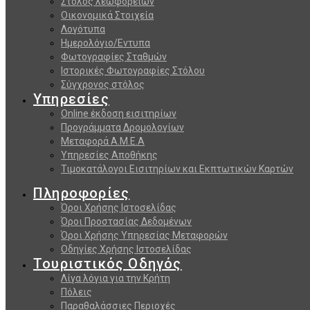
Στόλος λεωφορείων
Οικονομικά Στοιχεία
Λογότυπα
Ημερολόγιο/Εντυπα
Φωτογραφίες Σταθμών
Ιστορικές Φωτογραφίες Στόλου
Σύγχρονος στόλος
Υπηρεσίες
Online έκδοση εισιτηρίων
Προγράμματα Δρομολογίων
Μεταφορά Α.Μ.Ε.Α
Υπηρεσίες Αποθήκης
Τιμοκατάλογοι Εισιτηρίων και Εκπτωτικών Καρτών
Πληροφορίες
Όροι Χρήσης Ιστοσελίδας
Όροι Προστασίας Δεδομένων
Όροι Χρήσης Υπηρεσίας Μεταφορών
Οδηγίες Χρήσης Ιστοσελίδας
Τουριστικός Οδηγός
Λίγα λόγια για την Κρήτη
Πόλεις
Παραθαλάσσιες Περιοχές