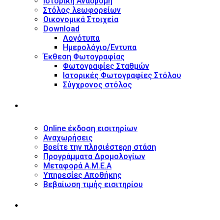
Ιστορική Αναδρομή
Στόλος λεωφορείων
Οικονομικά Στοιχεία
Download
Λογότυπα
Ημερολόγιο/Έντυπα
Έκθεση Φωτογραφίας
Φωτογραφίες Σταθμών
Ιστορικές Φωτογραφίες Στόλου
Σύγχρονος στόλος
ΥΠΗΡΕΣΙΕΣ
Online έκδοση εισιτηρίων
Αναχωρήσεις
Βρείτε την πλησιέστερη στάση
Προγράμματα Δρομολογίων
Μεταφορά Α.Μ.Ε.Α
Υπηρεσίες Αποθήκης
Βεβαίωση τιμής εισιτηρίου
ΠΛΗΡΟΦΟΡΙΕΣ