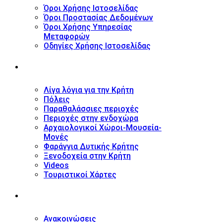
Όροι Χρήσης Ιστοσελίδας
Όροι Προστασίας Δεδομένων
Όροι Χρήσης Υπηρεσίας
Μεταφορών
Οδηγίες Χρήσης Ιστοσελίδας
ΤΟΥΡΙΣΤΙΚΟΣ ΟΔΗΓΟΣ
Λίγα λόγια για την Κρήτη
Πόλεις
Παραθαλάσσιες περιοχές
Περιοχές στην ενδοχώρα
Αρχαιολογικοί Χώροι-Μουσεία-
Μονές
Φαράγγια Δυτικής Κρήτης
Ξενοδοχεία στην Κρήτη
Videos
Τουριστικοί Χάρτες
ΝΕΑ
Ανακοινώσεις