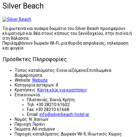
Silver Beach
Tα φωτεινά και ευάερα δωμάτια του Silver Beach προσφέρουν
κλιματισμό και θέα στους κήπους του ξενοδοχείου, στην πισίνα ή
στη θάλασσα.
Περιλαμβάνουν δωρεάν Wi-Fi, μια θυρίδα ασφαλείας, τηλεόραση
και ψυγείο.
Πρόσθετες Πληροφορίες
Τύπος καταλύματος:
Ενοικιαζόμενα Επιπλωμένα
Διαμερίσματα
Website:
Website
Κατηγορία αστέρων:
4
Κρατήσεις:
Κάντε κλίκ για κρατήσεις
Επικοινωνία:
Πλατανιάς, Χανιά, Κρήτη
Τηλ: +30 28210 61602
Fax: +30 28210 61668
Email:
info@silverbeach-hotel.gr
Νομός:
Ν. Χανίων
Περιοχή:
Γεράνι
Γεύματα:
All-inclusive
Παροχές καταλύματος:
Δωρεάν Wi-fi, Ιδιωτικός Χώρος