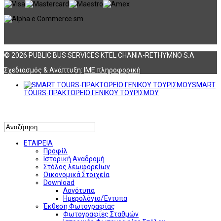
© 2026 PUBLIC BUS SERVICES KTEL CHANIA-RETHYMNO S.A
Σχεδιασμός & Ανάπτυξη:
ΙΜΕ πληροφορική
SMART
TOURS-ΠΡΑΚΤΟΡΕΙΟ ΓΕΝΙΚΟΥ ΤΟΥΡΙΣΜΟΥ
Αναζήτηση
ΕΤΑΙΡΕΙΑ
Προφίλ
Ιστορική Αναδρομή
Στόλος λεωφορείων
Οικονομικά Στοιχεία
Download
Λογότυπα
Ημερολόγιο/Έντυπα
Έκθεση Φωτογραφίας
Φωτογραφίες Σταθμών