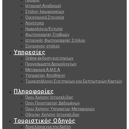
Ιστορική Αναδρομή
Στόλος λεωφορείων
Οικονομικά Στοιχεία
Λογότυπα
Ημερολόγιο/Εντυπα
Φωτογραφίες Σταθμών
Ιστορικές Φωτογραφίες Στόλου
Σύγχρονος στόλος
Υπηρεσίες
Online έκδοση εισιτηρίων
Προγράμματα Δρομολογίων
Μεταφορά Α.Μ.Ε.Α
Υπηρεσίες Αποθήκης
Τιμοκατάλογοι Εισιτηρίων και Εκπτωτικών Καρτών
Πληροφορίες
Όροι Χρήσης Ιστοσελίδας
Όροι Προστασίας Δεδομένων
Όροι Χρήσης Υπηρεσίας Μεταφορών
Οδηγίες Χρήσης Ιστοσελίδας
Τουριστικός Οδηγός
Λίγα λόγια για την Κρήτη