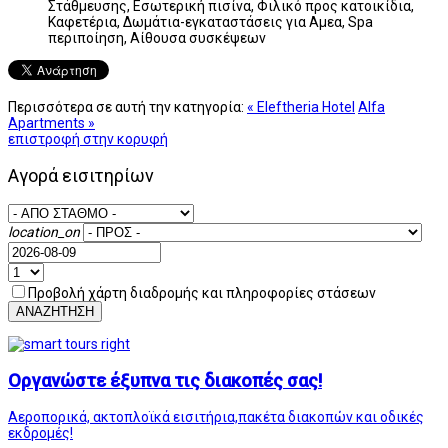
Στάθμευσης, Εσωτερική πισίνα, Φιλικό προς κατοικίδια,
Καφετέρια, Δωμάτια-εγκαταστάσεις για Αμεα, Spa
περιποίηση, Αίθουσα συσκέψεων
Περισσότερα σε αυτή την κατηγορία:
« Eleftheria Hotel
Alfa
Apartments »
επιστροφή στην κορυφή
Αγορά εισιτηρίων
location_on
Προβολή χάρτη διαδρομής και πληροφορίες στάσεων
ΑΝΑΖΗΤΗΣΗ
Οργανώστε έξυπνα τις διακοπές σας!
Αεροπορικά, ακτοπλοϊκά εισιτήρια,πακέτα διακοπών και οδικές
εκδρομές!