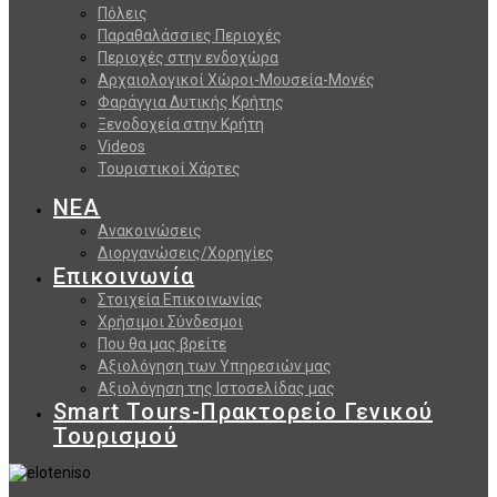
Πόλεις
Παραθαλάσσιες Περιοχές
Περιοχές στην ενδοχώρα
Αρχαιολογικοί Χώροι-Μουσεία-Μονές
Φαράγγια Δυτικής Κρήτης
Ξενοδοχεία στην Κρήτη
Videos
Τουριστικοί Χάρτες
ΝΕΑ
Ανακοινώσεις
Διοργανώσεις/Χορηγίες
Επικοινωνία
Στοιχεία Επικοινωνίας
Χρήσιμοι Σύνδεσμοι
Που θα μας βρείτε
Αξιολόγηση των Υπηρεσιών μας
Αξιολόγηση της Ιστοσελίδας μας
Smart Tours-Πρακτορείο Γενικού
Τουρισμού