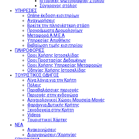
Ιστορικές Φωτογραφίες Στόλου
Σύγχρονος στόλος
ΥΠΗΡΕΣΙΕΣ
Online έκδοση εισιτηρίων
Αναχωρήσεις
Βρείτε την πλησιέστερη στάση
Προγράμματα Δρομολογίων
Μεταφορά Α.Μ.Ε.Α
Υπηρεσίες Αποθήκης
Βεβαίωση τιμής εισιτηρίου
ΠΛΗΡΟΦΟΡΙΕΣ
Όροι Χρήσης Ιστοσελίδας
Όροι Προστασίας Δεδομένων
Όροι Χρήσης Υπηρεσίας Μεταφορών
Οδηγίες Χρήσης Ιστοσελίδας
ΤΟΥΡΙΣΤΙΚΟΣ ΟΔΗΓΟΣ
Λίγα λόγια για την Κρήτη
Πόλεις
Παραθαλάσσιες περιοχές
Περιοχές στην ενδοχώρα
Αρχαιολογικοί Χώροι-Μουσεία-Μονές
Φαράγγια Δυτικής Κρήτης
Ξενοδοχεία στην Κρήτη
Videos
Τουριστικοί Χάρτες
ΝΕΑ
Ανακοινώσεις
Διοργανώσεις/Χορηγίες