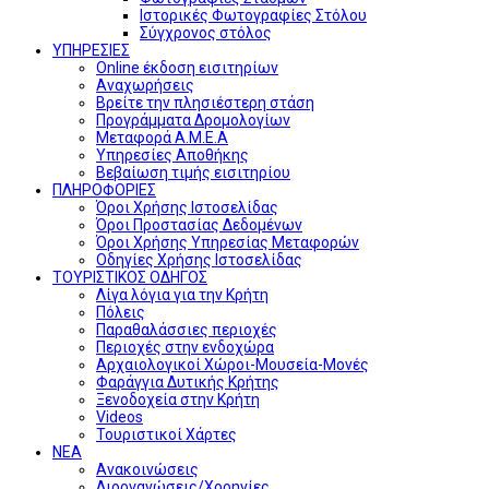
Ιστορικές Φωτογραφίες Στόλου
Σύγχρονος στόλος
ΥΠΗΡΕΣΙΕΣ
Online έκδοση εισιτηρίων
Αναχωρήσεις
Βρείτε την πλησιέστερη στάση
Προγράμματα Δρομολογίων
Μεταφορά Α.Μ.Ε.Α
Υπηρεσίες Αποθήκης
Βεβαίωση τιμής εισιτηρίου
ΠΛΗΡΟΦΟΡΙΕΣ
Όροι Χρήσης Ιστοσελίδας
Όροι Προστασίας Δεδομένων
Όροι Χρήσης Υπηρεσίας Μεταφορών
Οδηγίες Χρήσης Ιστοσελίδας
ΤΟΥΡΙΣΤΙΚΟΣ ΟΔΗΓΟΣ
Λίγα λόγια για την Κρήτη
Πόλεις
Παραθαλάσσιες περιοχές
Περιοχές στην ενδοχώρα
Αρχαιολογικοί Χώροι-Μουσεία-Μονές
Φαράγγια Δυτικής Κρήτης
Ξενοδοχεία στην Κρήτη
Videos
Τουριστικοί Χάρτες
ΝΕΑ
Ανακοινώσεις
Διοργανώσεις/Χορηγίες