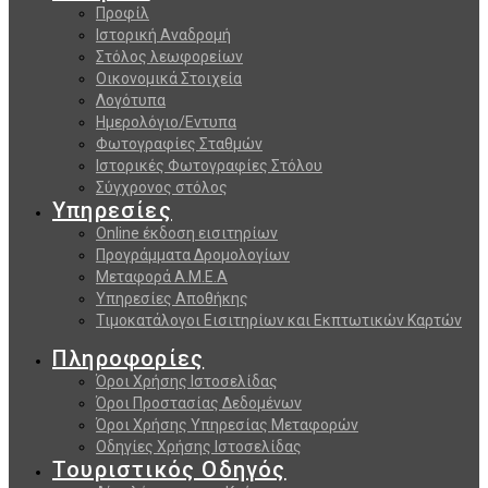
Προφίλ
Ιστορική Αναδρομή
Στόλος λεωφορείων
Οικονομικά Στοιχεία
Λογότυπα
Ημερολόγιο/Εντυπα
Φωτογραφίες Σταθμών
Ιστορικές Φωτογραφίες Στόλου
Σύγχρονος στόλος
Υπηρεσίες
Online έκδοση εισιτηρίων
Προγράμματα Δρομολογίων
Μεταφορά Α.Μ.Ε.Α
Υπηρεσίες Αποθήκης
Τιμοκατάλογοι Εισιτηρίων και Εκπτωτικών Καρτών
Πληροφορίες
Όροι Χρήσης Ιστοσελίδας
Όροι Προστασίας Δεδομένων
Όροι Χρήσης Υπηρεσίας Μεταφορών
Οδηγίες Χρήσης Ιστοσελίδας
Τουριστικός Οδηγός