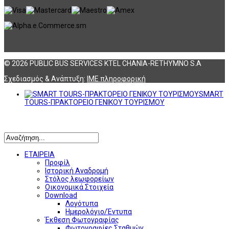
© 2026 PUBLIC BUS SERVICES KTEL CHANIA-RETHYMNO S.A
Σχεδιασμός & Ανάπτυξη:
ΙΜΕ πληροφορική
SMART
TOURS-ΠΡΑΚΤΟΡΕΙΟ ΓΕΝΙΚΟΥ ΤΟΥΡΙΣΜΟΥ
Αναζήτηση
ΕΤΑΙΡΕΙΑ
Προφίλ
Ιστορική Αναδρομή
Στόλος λεωφορείων
Οικονομικά Στοιχεία
Download
Λογότυπα
Ημερολόγιο/Έντυπα
Έκθεση Φωτογραφίας
Φωτογραφίες Σταθμών