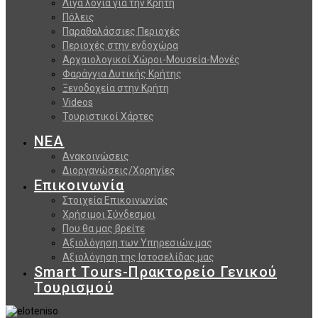
Λίγα λόγια για την Κρήτη
Πόλεις
Παραθαλάσσιες Περιοχές
Περιοχές στην ενδοχώρα
Αρχαιολογικοί Χώροι-Μουσεία-Μονές
Φαράγγια Δυτικής Κρήτης
Ξενοδοχεία στην Κρήτη
Videos
Τουριστικοί Χάρτες
ΝΕΑ
Ανακοινώσεις
Διοργανώσεις/Χορηγίες
Επικοινωνία
Στοιχεία Επικοινωνίας
Χρήσιμοι Σύνδεσμοι
Που θα μας βρείτε
Αξιολόγηση των Υπηρεσιών μας
Αξιολόγηση της Ιστοσελίδας μας
Smart Tours-Πρακτορείο Γενικού
Τουρισμού