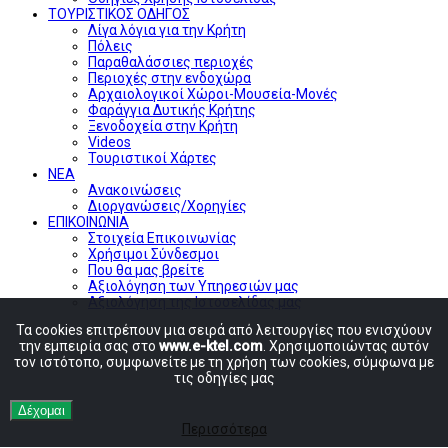
ΤΟΥΡΙΣΤΙΚΟΣ ΟΔΗΓΟΣ
Λίγα λόγια για την Κρήτη
Πόλεις
Παραθαλάσσιες περιοχές
Περιοχές στην ενδοχώρα
Αρχαιολογικοί Χώροι-Μουσεία-Μονές
Φαράγγια Δυτικής Κρήτης
Ξενοδοχεία στην Κρήτη
Videos
Τουριστικοί Χάρτες
ΝΕΑ
Ανακοινώσεις
Διοργανώσεις/Χορηγίες
ΕΠΙΚΟΙΝΩΝΙΑ
Στοιχεία Επικοινωνίας
Χρήσιμοι Σύνδεσμοι
Που θα μας βρείτε
Αξιολόγηση των Υπηρεσιών μας
Αξιολόγηση της Ιστοσελίδας μας
Τα cookies επιτρέπουν μια σειρά από λειτουργίες που ενισχύουν
την εμπειρία σας στο
www.e-ktel.com
. Χρησιμοποιώντας αυτόν
τον ιστότοπο, συμφωνείτε με τη χρήση των cookies, σύμφωνα με
τις οδηγίες μας
Δέχομαι
Περισσότερα