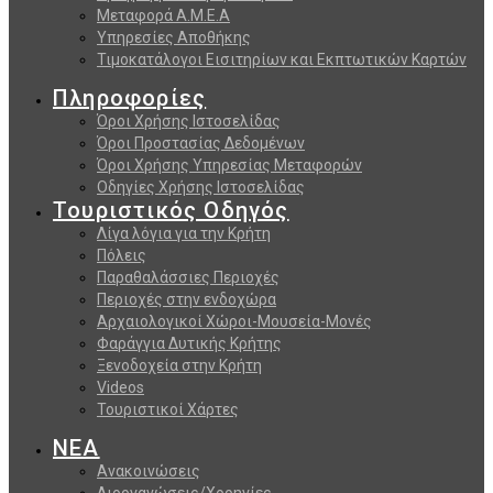
Μεταφορά Α.Μ.Ε.Α
Υπηρεσίες Αποθήκης
Τιμοκατάλογοι Εισιτηρίων και Εκπτωτικών Καρτών
Πληροφορίες
Όροι Χρήσης Ιστοσελίδας
Όροι Προστασίας Δεδομένων
Όροι Χρήσης Υπηρεσίας Μεταφορών
Οδηγίες Χρήσης Ιστοσελίδας
Τουριστικός Οδηγός
Λίγα λόγια για την Κρήτη
Πόλεις
Παραθαλάσσιες Περιοχές
Περιοχές στην ενδοχώρα
Αρχαιολογικοί Χώροι-Μουσεία-Μονές
Φαράγγια Δυτικής Κρήτης
Ξενοδοχεία στην Κρήτη
Videos
Τουριστικοί Χάρτες
ΝΕΑ
Ανακοινώσεις
Διοργανώσεις/Χορηγίες