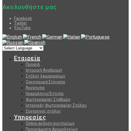
Ακολουθήστε μας
Facebook
Twiiter
YouTube
Εταιρεία
Προφίλ
Ιστορική Αναδρομή
Στόλος λεωφορείων
Οικονομικά Στοιχεία
Λογότυπα
Ημερολόγιο/Εντυπα
Φωτογραφίες Σταθμών
Ιστορικές Φωτογραφίες Στόλου
Σύγχρονος στόλος
Υπηρεσίες
Online έκδοση εισιτηρίων
Προγράμματα Δρομολογίων