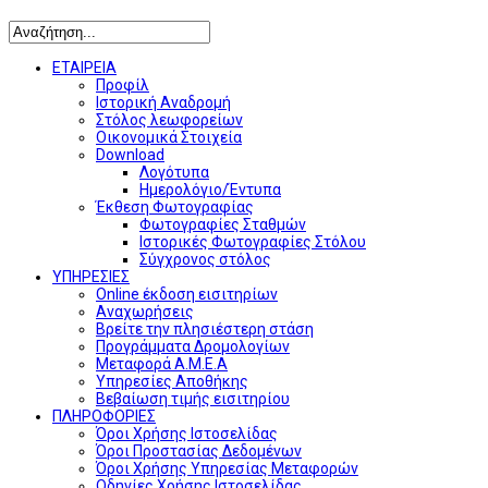
ΕΤΑΙΡΕΙΑ
Προφίλ
Ιστορική Αναδρομή
Στόλος λεωφορείων
Οικονομικά Στοιχεία
Download
Λογότυπα
Ημερολόγιο/Έντυπα
Έκθεση Φωτογραφίας
Φωτογραφίες Σταθμών
Ιστορικές Φωτογραφίες Στόλου
Σύγχρονος στόλος
ΥΠΗΡΕΣΙΕΣ
Online έκδοση εισιτηρίων
Αναχωρήσεις
Βρείτε την πλησιέστερη στάση
Προγράμματα Δρομολογίων
Μεταφορά Α.Μ.Ε.Α
Υπηρεσίες Αποθήκης
Βεβαίωση τιμής εισιτηρίου
ΠΛΗΡΟΦΟΡΙΕΣ
Όροι Χρήσης Ιστοσελίδας
Όροι Προστασίας Δεδομένων
Όροι Χρήσης Υπηρεσίας Μεταφορών
Οδηγίες Χρήσης Ιστοσελίδας