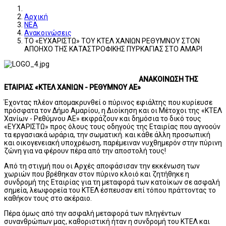
Αρχική
ΝΕΑ
Ανακοινώσεις
ΤΟ «ΕΥΧΑΡΙΣΤΩ» ΤΟΥ ΚΤΕΛ ΧΑΝΙΩΝ ΡΕΘΥΜΝΟΥ ΣΤΟΝ
ΑΠΟΗΧΟ ΤΗΣ ΚΑΤΑΣΤΡΟΦΙΚΗΣ ΠΥΡΚΑΓΙΑΣ ΣΤΟ ΑΜΑΡΙ
ΑΝΑΚΟΙΝΩΣΗ ΤΗΣ
ΕΤΑΙΡΙΑΣ «ΚΤΕΛ ΧΑΝΙΩΝ - ΡΕΘΥΜΝΟΥ ΑΕ»
Έχοντας πλέον απομακρυνθεί ο πύρινος εφιάλτης που κυρίευσε
πρόσφατα τον Δήμο Αμαρίου, η Διοίκηση και οι Μέτοχοι της «ΚΤΕΛ
Χανίων - Ρεθύμνου ΑΕ» εκφράζουν και δημόσια το δικό τους
«ΕΥΧΑΡΙΣΤΩ» προς όλους τους οδηγούς της Εταιρίας που αγνοούν
τα εργασιακά ωράρια, την σωματική. και κάθε άλλη προσωπική
και οικογενειακή υποχρέωση, παρέμειναν νυχθημερόν στην πύρινη
ζώνη για να φέρουν πέρα ​​από την αποστολή τους!
Από τη στιγμή που οι Αρχές αποφάσισαν την εκκένωση των
χωριών που βρέθηκαν στον πύρινο κλοιό και ζητήθηκε η
συνδρομή της Εταιρίας για τη μεταφορά των κατοίκων σε ασφαλή
σημεία, λεωφορεία του ΚΤΕΛ έσπευσαν επί τόπου πράττοντας το
καθήκον τους στο ακέραιο.
Πέρα όμως από την ασφαλή μεταφορά των πληγέντων
συνανθρώπων μας, καθοριστική ήταν η συνδρομή του ΚΤΕΛ και