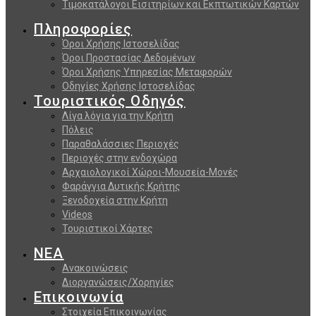
Τιμοκατάλογοι Εισιτηρίων και Εκπτωτικών Καρτών
Πληροφορίες
Όροι Χρήσης Ιστοσελίδας
Όροι Προστασίας Δεδομένων
Όροι Χρήσης Υπηρεσίας Μεταφορών
Οδηγίες Χρήσης Ιστοσελίδας
Τουριστικός Οδηγός
Λίγα λόγια για την Κρήτη
Πόλεις
Παραθαλάσσιες Περιοχές
Περιοχές στην ενδοχώρα
Αρχαιολογικοί Χώροι-Μουσεία-Μονές
Φαράγγια Δυτικής Κρήτης
Ξενοδοχεία στην Κρήτη
Videos
Τουριστικοί Χάρτες
ΝΕΑ
Ανακοινώσεις
Διοργανώσεις/Χορηγίες
Επικοινωνία
Στοιχεία Επικοινωνίας