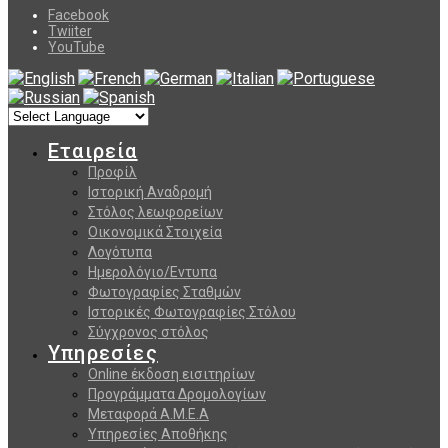
Facebook
Twiiter
YouTube
Εταιρεία
Προφίλ
Ιστορική Αναδρομή
Στόλος λεωφορείων
Οικονομικά Στοιχεία
Λογότυπα
Ημερολόγιο/Εντυπα
Φωτογραφίες Σταθμών
Ιστορικές Φωτογραφίες Στόλου
Σύγχρονος στόλος
Υπηρεσίες
Online έκδοση εισιτηρίων
Προγράμματα Δρομολογίων
Μεταφορά Α.Μ.Ε.Α
Υπηρεσίες Αποθήκης