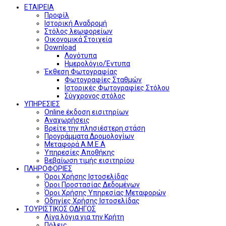
ΕΤΑΙΡΕΙΑ
Προφίλ
Ιστορική Αναδρομή
Στόλος λεωφορείων
Οικονομικά Στοιχεία
Download
Λογότυπα
Ημερολόγιο/Έντυπα
Έκθεση Φωτογραφίας
Φωτογραφίες Σταθμών
Ιστορικές Φωτογραφίες Στόλου
Σύγχρονος στόλος
ΥΠΗΡΕΣΙΕΣ
Online έκδοση εισιτηρίων
Αναχωρήσεις
Βρείτε την πλησιέστερη στάση
Προγράμματα Δρομολογίων
Μεταφορά Α.Μ.Ε.Α
Υπηρεσίες Αποθήκης
Βεβαίωση τιμής εισιτηρίου
ΠΛΗΡΟΦΟΡΙΕΣ
Όροι Χρήσης Ιστοσελίδας
Όροι Προστασίας Δεδομένων
Όροι Χρήσης Υπηρεσίας Μεταφορών
Οδηγίες Χρήσης Ιστοσελίδας
ΤΟΥΡΙΣΤΙΚΟΣ ΟΔΗΓΟΣ
Λίγα λόγια για την Κρήτη
Πόλεις