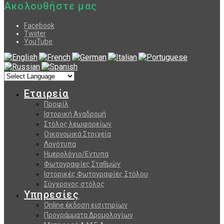
Ακολουθήστε μας
Facebook
Twiiter
YouTube
Εταιρεία
Προφίλ
Ιστορική Αναδρομή
Στόλος λεωφορείων
Οικονομικά Στοιχεία
Λογότυπα
Ημερολόγιο/Εντυπα
Φωτογραφίες Σταθμών
Ιστορικές Φωτογραφίες Στόλου
Σύγχρονος στόλος
Υπηρεσίες
Online έκδοση εισιτηρίων
Προγράμματα Δρομολογίων