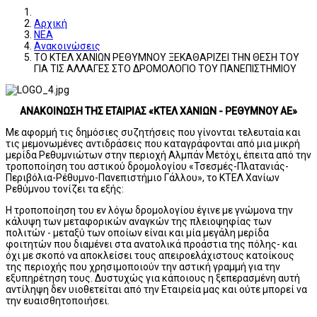
Αρχική
ΝΕΑ
Ανακοινώσεις
ΤΟ ΚΤΕΛ ΧΑΝΙΩΝ ΡΕΘΥΜΝΟΥ ΞΕΚΑΘΑΡΙΖΕΙ ΤΗΝ ΘΕΣΗ ΤΟΥ
ΓΙΑ ΤΙΣ ΑΛΛΑΓΕΣ ΣΤΟ ΔΡΟΜΟΛΟΓΙΟ ΤΟΥ ΠΑΝΕΠΙΣΤΗΜΙΟΥ
ΑΝΑΚΟΙΝΩΣΗ ΤΗΣ ΕΤΑΙΡΙΑΣ «ΚΤΕΛ ΧΑΝΙΩΝ - ΡΕΘΥΜΝΟΥ ΑΕ»
Με αφορμή τις δημόσιες συζητήσεις που γίνονται τελευταία και
τις μεμονωμένες αντιδράσεις που καταγράφονται από μια μικρή
μερίδα Ρεθυμνιώτων στην περιοχή Αλμπάν Μετόχι, έπειτα από την
τροποποίηση του αστικού δρομολογίου «Τσεσμές-Πλατανιάς-
Περιβόλια-Ρέθυμνο-Πανεπιστήμιο Γάλλου», το ΚΤΕΛ Χανίων
Ρεθύμνου τονίζει τα εξής:
Η τροποποίηση του εν λόγω δρομολογίου έγινε με γνώμονα την
κάλυψη των μεταφορικών αναγκών της πλειοψηφίας των
πολιτών - μεταξύ των οποίων είναι και μία μεγάλη μερίδα
φοιτητών που διαμένει στα ανατολικά προάστια της πόλης- και
όχι με σκοπό να αποκλείσει τους απειροελάχιστους κατοίκους
της περιοχής που χρησιμοποιούν την αστική γραμμή για την
εξυπηρέτηση τους. Δυστυχώς για κάποιους η ξεπερασμένη αυτή
αντίληψη δεν υιοθετείται από την Εταιρεία μας και ούτε μπορεί να
την ευαισθητοποιήσει.