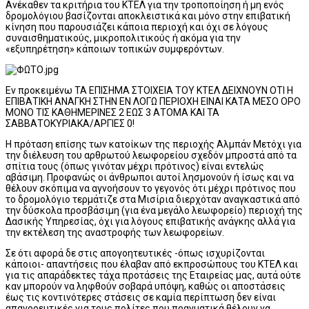
Ανέκαθεν τα κριτήρια του ΚΤΕΛ για την τροποποίηση ή μη ενός
δρομολόγιου βασίζονται αποκλειστικά και μόνο στην επιβατική
κίνηση που παρουσιάζει κάποια περιοχή και όχι σε λόγους
συναισθηματικούς, μικροπολιτικούς ή ακόμα για την
«εξυπηρέτηση» κάποιων τοπικών συμφερόντων.
Εν προκειμένω ΤΑ ΕΠΙΣΗΜΑ ΣΤΟΙΧΕΙΑ ΤΟΥ ΚΤΕΛ ΔΕΙΧΝΟΥΝ ΟΤΙ Η
ΕΠΙΒΑΤΙΚΗ ΑΝΑΓΚΗ ΣΤΗΝ ΕΝ ΛΟΓΩ ΠΕΡΙΟΧΗ ΕΙΝΑΙ ΚΑΤΑ ΜΕΣΟ ΟΡΟ
ΜΟΝΟ ΤΙΣ ΚΑΘΗΜΕΡΙΝΕΣ 2 ΕΩΣ 3 ΑΤΟΜΑ ΚΑΙ ΤΑ
ΣΑΒΒΑΤΟΚΥΡΙΑΚΑ/ΑΡΓΙΕΣ 0!
Η πρόταση επίσης των κατοίκων της περιοχής Αλμπάν Μετόχι για
την διέλευση του αρθρωτού λεωφορείου σχεδόν μπροστά από τα
σπίτια τους (όπως γινόταν μέχρι πρότινος) είναι εντελώς
αβάσιμη. Προφανώς οι άνθρωποι αυτοί λησμονούν ή ίσως και να
θέλουν σκόπιμα να αγνοήσουν το γεγονός ότι μέχρι πρότινος που
το δρομολόγιο τερμάτιζε στα Μισίρια διερχόταν αναγκαστικά από
την δύσκολα προσβάσιμη (για ένα μεγάλο λεωφορείο) περιοχή της
Δασικής Υπηρεσίας, όχι για λόγους επιβατικής ανάγκης αλλά για
την εκτέλεση της αναστροφής των λεωφορείων.
Σε ότι αφορά δε στις απογοητευτικές -όπως ισχυρίζονται
κάποιοι- απαντήσεις που έλαβαν από εκπροσώπους του ΚΤΕΛ και
για τις απαράδεκτες τάχα προτάσεις της Εταιρείας μας, αυτά ούτε
καν μπορούν να ληφθούν σοβαρά υπόψη, καθώς οι αποστάσεις
έως τις κοντινότερες στάσεις σε καμία περίπτωση δεν είναι
απαγορευτικές για τους πολίτες που πραγματικά θέλουν να