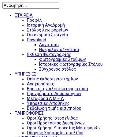
ΕΤΑΙΡΕΙΑ
Προφίλ
Ιστορική Αναδρομή
Στόλος λεωφορείων
Οικονομικά Στοιχεία
Download
Λογότυπα
Ημερολόγιο/Έντυπα
Έκθεση Φωτογραφίας
Φωτογραφίες Σταθμών
Ιστορικές Φωτογραφίες Στόλου
Σύγχρονος στόλος
ΥΠΗΡΕΣΙΕΣ
Online έκδοση εισιτηρίων
Αναχωρήσεις
Βρείτε την πλησιέστερη στάση
Προγράμματα Δρομολογίων
Μεταφορά Α.Μ.Ε.Α
Υπηρεσίες Αποθήκης
Βεβαίωση τιμής εισιτηρίου
ΠΛΗΡΟΦΟΡΙΕΣ
Όροι Χρήσης Ιστοσελίδας
Όροι Προστασίας Δεδομένων
Όροι Χρήσης Υπηρεσίας Μεταφορών
Οδηγίες Χρήσης Ιστοσελίδας