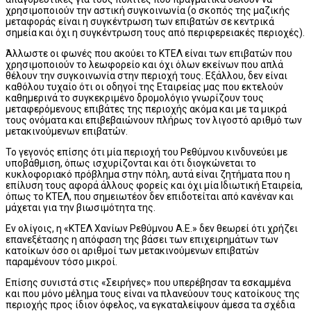
χρησιμοποιούν την αστική συγκοινωνία (ο σκοπός της μαζικής
μεταφοράς είναι η συγκέντρωση των επιβατών σε κεντρικά
σημεία και όχι η συγκέντρωση τους από περιφερειακές περιοχές).
Άλλωστε οι φωνές που ακούει το ΚΤΕΛ είναι των επιβατών που
χρησιμοποιούν το λεωφορείο και όχι όλων εκείνων που απλά
θέλουν την συγκοινωνία στην περιοχή τους. Εξάλλου, δεν είναι
καθόλου τυχαίο ότι οι οδηγοί της Εταιρείας μας που εκτελούν
καθημερινά το συγκεκριμένο δρομολόγιο γνωρίζουν τους
μεταφερόμενους επιβάτες της περιοχής ακόμα και με τα μικρά
τους ονόματα και επιβεβαιώνουν πλήρως τον λιγοστό αριθμό των
μετακινούμενων επιβατών.
Το γεγονός επίσης ότι μία περιοχή του Ρεθύμνου κινδυνεύει με
υποβάθμιση, όπως ισχυρίζονται και ότι διογκώνεται το
κυκλοφοριακό πρόβλημα στην πόλη, αυτά είναι ζητήματα που η
επίλυση τους αφορά άλλους φορείς και όχι μία Ιδιωτική Εταιρεία,
όπως το ΚΤΕΛ, που σημειωτέον δεν επιδοτείται από κανέναν και
μάχεται για την βιωσιμότητα της.
Εν ολίγοις, η «ΚΤΕΛ Χανίων Ρεθύμνου Α.Ε.» δεν θεωρεί ότι χρήζει
επανεξέτασης η απόφαση της βάσει των επιχειρημάτων των
κατοίκων όσο οι αριθμοί των μετακινούμενων επιβατών
παραμένουν τόσο μικροί.
Επίσης συνιστά στις «Σειρήνες» που υπερέβησαν τα εσκαμμένα
και που μόνο μέλημα τους είναι να πλανεύουν τους κατοίκους της
περιοχής προς ίδιον όφελος, να εγκαταλείψουν άμεσα τα σχέδια