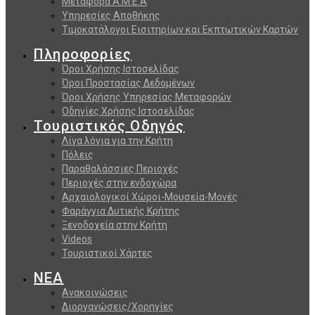
Μεταφορά Α.Μ.Ε.Α
Υπηρεσίες Αποθήκης
Τιμοκατάλογοι Εισιτηρίων και Εκπτωτικών Καρτών
Πληροφορίες
Όροι Χρήσης Ιστοσελίδας
Όροι Προστασίας Δεδομένων
Όροι Χρήσης Υπηρεσίας Μεταφορών
Οδηγίες Χρήσης Ιστοσελίδας
Τουριστικός Οδηγός
Λίγα λόγια για την Κρήτη
Πόλεις
Παραθαλάσσιες Περιοχές
Περιοχές στην ενδοχώρα
Αρχαιολογικοί Χώροι-Μουσεία-Μονές
Φαράγγια Δυτικής Κρήτης
Ξενοδοχεία στην Κρήτη
Videos
Τουριστικοί Χάρτες
ΝΕΑ
Ανακοινώσεις
Διοργανώσεις/Χορηγίες