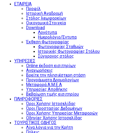
ΕΤΑΙΡΕΙΑ
Προφίλ
Ιστορική Αναδρομή
Στόλος λεωφορείων
Οικονομικά Στοιχεία
Download
Λογότυπα
Ημερολόγιο/Έντυπα
Έκθεση Φωτογραφίας
Φωτογραφίες Σταθμών
Ιστορικές Φωτογραφίες Στόλου
Σύγχρονος στόλος
ΥΠΗΡΕΣΙΕΣ
Online έκδοση εισιτηρίων
Αναχωρήσεις
Βρείτε την πλησιέστερη στάση
Προγράμματα Δρομολογίων
Μεταφορά Α.Μ.Ε.Α
Υπηρεσίες Αποθήκης
Βεβαίωση τιμής εισιτηρίου
ΠΛΗΡΟΦΟΡΙΕΣ
Όροι Χρήσης Ιστοσελίδας
Όροι Προστασίας Δεδομένων
Όροι Χρήσης Υπηρεσίας Μεταφορών
Οδηγίες Χρήσης Ιστοσελίδας
ΤΟΥΡΙΣΤΙΚΟΣ ΟΔΗΓΟΣ
Λίγα λόγια για την Κρήτη
Πόλεις