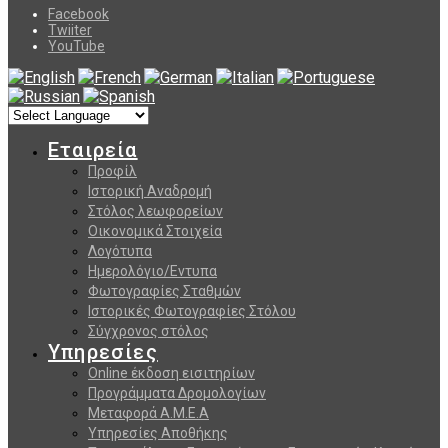
Facebook
Twiiter
YouTube
Εταιρεία
Προφίλ
Ιστορική Αναδρομή
Στόλος λεωφορείων
Οικονομικά Στοιχεία
Λογότυπα
Ημερολόγιο/Εντυπα
Φωτογραφίες Σταθμών
Ιστορικές Φωτογραφίες Στόλου
Σύγχρονος στόλος
Υπηρεσίες
Online έκδοση εισιτηρίων
Προγράμματα Δρομολογίων
Μεταφορά Α.Μ.Ε.Α
Υπηρεσίες Αποθήκης