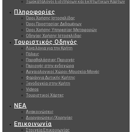
Τιμοκατάλογοι Εισιτηρίων και Εκπτωτικών Καρτών
Πληροφορίες
Όροι Χρήσης Ιστοσελίδας
Όροι Προστασίας Δεδομένων
Όροι Χρήσης Υπηρεσίας Μεταφορών
Οδηγίες Χρήσης Ιστοσελίδας
Τουριστικός Οδηγός
Λίγα λόγια για την Κρήτη
Πόλεις
Παραθαλάσσιες Περιοχές
Περιοχές στην ενδοχώρα
Αρχαιολογικοί Χώροι-Μουσεία-Μονές
Φαράγγια Δυτικής Κρήτης
Ξενοδοχεία στην Κρήτη
Videos
Τουριστικοί Χάρτες
ΝΕΑ
Ανακοινώσεις
Διοργανώσεις/Χορηγίες
Επικοινωνία
Στοιχεία Επικοινωνίας