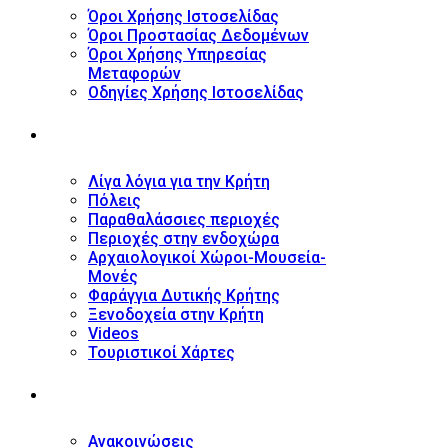
Όροι Χρήσης Ιστοσελίδας
Όροι Προστασίας Δεδομένων
Όροι Χρήσης Υπηρεσίας
Μεταφορών
Οδηγίες Χρήσης Ιστοσελίδας
ΤΟΥΡΙΣΤΙΚΟΣ ΟΔΗΓΟΣ
Λίγα λόγια για την Κρήτη
Πόλεις
Παραθαλάσσιες περιοχές
Περιοχές στην ενδοχώρα
Αρχαιολογικοί Χώροι-Μουσεία-
Μονές
Φαράγγια Δυτικής Κρήτης
Ξενοδοχεία στην Κρήτη
Videos
Τουριστικοί Χάρτες
ΝΕΑ
Ανακοινώσεις