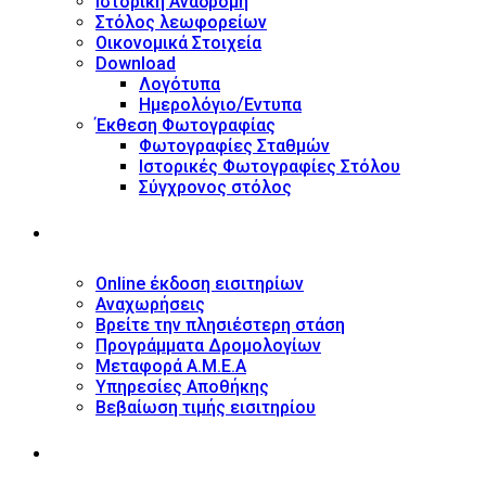
Ιστορική Αναδρομή
Στόλος λεωφορείων
Οικονομικά Στοιχεία
Download
Λογότυπα
Ημερολόγιο/Έντυπα
Έκθεση Φωτογραφίας
Φωτογραφίες Σταθμών
Ιστορικές Φωτογραφίες Στόλου
Σύγχρονος στόλος
ΥΠΗΡΕΣΙΕΣ
Online έκδοση εισιτηρίων
Αναχωρήσεις
Βρείτε την πλησιέστερη στάση
Προγράμματα Δρομολογίων
Μεταφορά Α.Μ.Ε.Α
Υπηρεσίες Αποθήκης
Βεβαίωση τιμής εισιτηρίου
ΠΛΗΡΟΦΟΡΙΕΣ