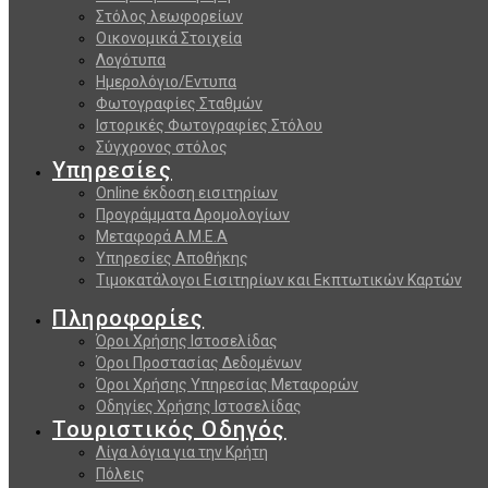
Στόλος λεωφορείων
Οικονομικά Στοιχεία
Λογότυπα
Ημερολόγιο/Εντυπα
Φωτογραφίες Σταθμών
Ιστορικές Φωτογραφίες Στόλου
Σύγχρονος στόλος
Υπηρεσίες
Online έκδοση εισιτηρίων
Προγράμματα Δρομολογίων
Μεταφορά Α.Μ.Ε.Α
Υπηρεσίες Αποθήκης
Τιμοκατάλογοι Εισιτηρίων και Εκπτωτικών Καρτών
Πληροφορίες
Όροι Χρήσης Ιστοσελίδας
Όροι Προστασίας Δεδομένων
Όροι Χρήσης Υπηρεσίας Μεταφορών
Οδηγίες Χρήσης Ιστοσελίδας
Τουριστικός Οδηγός
Λίγα λόγια για την Κρήτη
Πόλεις