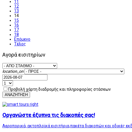
11
12
13
14
15
16
17
18
Επόμενο
Τέλος
Αγορά εισιτηρίων
location_on
Προβολή χάρτη διαδρομής και πληροφορίες στάσεων
ΑΝΑΖΗΤΗΣΗ
Οργανώστε έξυπνα τις διακοπές σας!
Αεροπορικά, ακτοπλοϊκά εισιτήρια,πακέτα διακοπών και οδικές εκ