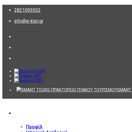
2821093052
info@e-ktel.gr
SMART 
ΕΤΑΙΡΕΙΑ
Προφίλ