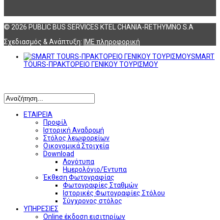
© 2026 PUBLIC BUS SERVICES KTEL CHANIA-RETHYMNO S.A
Σχεδιασμός & Ανάπτυξη:
ΙΜΕ πληροφορική
SMART
TOURS-ΠΡΑΚΤΟΡΕΙΟ ΓΕΝΙΚΟΥ ΤΟΥΡΙΣΜΟΥ
Αναζήτηση
ΕΤΑΙΡΕΙΑ
Προφίλ
Ιστορική Αναδρομή
Στόλος λεωφορείων
Οικονομικά Στοιχεία
Download
Λογότυπα
Ημερολόγιο/Έντυπα
Έκθεση Φωτογραφίας
Φωτογραφίες Σταθμών
Ιστορικές Φωτογραφίες Στόλου
Σύγχρονος στόλος
ΥΠΗΡΕΣΙΕΣ
Online έκδοση εισιτηρίων