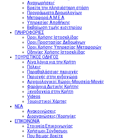
Αναχωρήσεις
Βρείτε την πλησιέστερη στάση
Προγράμματα Δρομολογίων
Μεταφορά Α.Μ.Ε.Α
Υπηρεσίες Αποθήκης
Βεβαίωση τιμής εισιτηρίου
ΠΛΗΡΟΦΟΡΙΕΣ
Όροι Χρήσης Ιστοσελίδας
Όροι Προστασίας Δεδομένων
Όροι Χρήσης Υπηρεσίας Μεταφορών
Οδηγίες Χρήσης Ιστοσελίδας
ΤΟΥΡΙΣΤΙΚΟΣ ΟΔΗΓΟΣ
Λίγα λόγια για την Κρήτη
Πόλεις
Παραθαλάσσιες περιοχές
Περιοχές στην ενδοχώρα
Αρχαιολογικοί Χώροι-Μουσεία-Μονές
Φαράγγια Δυτικής Κρήτης
Ξενοδοχεία στην Κρήτη
Videos
Τουριστικοί Χάρτες
ΝΕΑ
Ανακοινώσεις
Διοργανώσεις/Χορηγίες
ΕΠΙΚΟΙΝΩΝΙΑ
Στοιχεία Επικοινωνίας
Χρήσιμοι Σύνδεσμοι
Που θα μας βρείτε