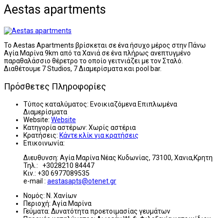
Aestas apartments
Το Aestas Apartments βρίσκεται σε ένα ήσυχο μέρος στην Πάνω
Αγία Μαρίνα 9km από τα Χανιά σε ένα πλήρως ανεπτυγμένο
παραθαλάσσιο θέρετρο το οποίο γειτνιάζει με τον Σταλό.
Διαθέτουμε 7 Studios, 7 Διαμερίσματα και pool bar.
Πρόσθετες Πληροφορίες
Τύπος καταλύματος:
Ενοικιαζόμενα Επιπλωμένα
Διαμερίσματα
Website:
Website
Κατηγορία αστέρων:
Χωρίς αστέρια
Κρατήσεις:
Κάντε κλίκ για κρατήσεις
Επικοινωνία:
Διευθυνση: Αγία Μαρίνα Νέας Κυδωνίας, 73100, Χανια,Κρητη
Τηλ.: +3028210 84447
Κιν.: +30 6977089535
e-mail :
aestasapts@otenet.gr
Νομός:
Ν. Χανίων
Περιοχή:
Αγία Μαρίνα
Γεύματα:
Δυνατότητα προετοιμασίας γευμάτων