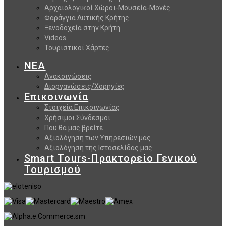
Αρχαιολογικοί Χώροι-Μουσεία-Μονές
Φαράγγια Δυτικής Κρήτης
Ξενοδοχεία στην Κρήτη
Videos
Τουριστικοί Χάρτες
ΝΕΑ
Ανακοινώσεις
Διοργανώσεις/Χορηγίες
Επικοινωνία
Στοιχεία Επικοινωνίας
Χρήσιμοι Σύνδεσμοι
Που θα μας βρείτε
Αξιολόγηση των Υπηρεσιών μας
Αξιολόγηση της Ιστοσελίδας μας
Smart Tours-Πρακτορείο Γενικού
Τουρισμού