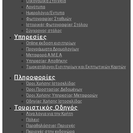
Οικονομικά Στοιχεία
Λογότυπα
Ημερολόγιο/Εντυπα
Φωτογραφίες Σταθμών
Ιστορικές Φωτογραφίες Στόλου
Σύγχρονος στόλος
Υπηρεσίες
Online έκδοση εισιτηρίων
Προγράμματα Δρομολογίων
Μεταφορά Α.Μ.Ε.Α
Υπηρεσίες Αποθήκης
Τιμοκατάλογοι Εισιτηρίων και Εκπτωτικών Καρτών
Πληροφορίες
Όροι Χρήσης Ιστοσελίδας
Όροι Προστασίας Δεδομένων
Όροι Χρήσης Υπηρεσίας Μεταφορών
Οδηγίες Χρήσης Ιστοσελίδας
Τουριστικός Οδηγός
Λίγα λόγια για την Κρήτη
Πόλεις
Παραθαλάσσιες Περιοχές
Περιοχές στην ενδοχώρα