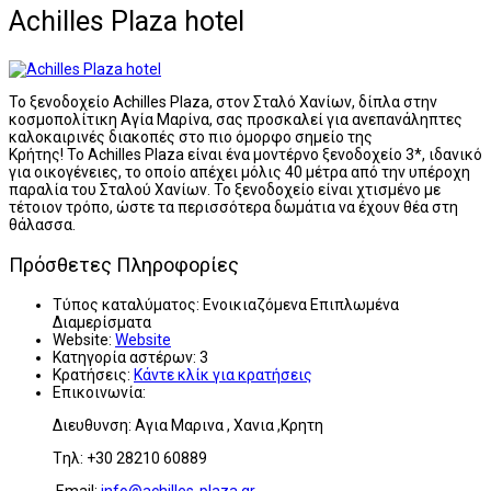
Achilles Plaza hotel
Το ξενοδοχείο Achilles Plaza, στον Σταλό Χανίων, δίπλα στην
κοσμοπολίτικη Αγία Μαρίνα, σας προσκαλεί για ανεπανάληπτες
καλοκαιρινές διακοπές στο πιο όμορφο σημείο της
Κρήτης! Το Achilles Plaza είναι ένα μοντέρνο ξενοδοχείο 3*, ιδανικό
για οικογένειες, το οποίο απέχει μόλις 40 μέτρα από την υπέροχη
παραλία του Σταλού Χανίων. Το ξενοδοχείο είναι χτισμένο με
τέτοιον τρόπο, ώστε τα περισσότερα δωμάτια να έχουν θέα στη
θάλασσα.
Πρόσθετες Πληροφορίες
Τύπος καταλύματος:
Ενοικιαζόμενα Επιπλωμένα
Διαμερίσματα
Website:
Website
Κατηγορία αστέρων:
3
Κρατήσεις:
Κάντε κλίκ για κρατήσεις
Επικοινωνία:
Διευθυνση: Αγια Μαρινα , Χανια ,Κρητη
Tηλ: +30 28210 60889
Email:
info@achilles-plaza.gr