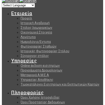
Εταιρεία
Προφίλ
Ιστορική Αναδρομή
Στόλος λεωφορείων
Οικονομικά Στοιχεία
Λογότυπα
Ημερολόγιο/Εντυπα
Φωτογραφίες Σταθμών
Ιστορικές Φωτογραφίες Στόλου
Σύγχρονος στόλος
Υπηρεσίες
Online έκδοση εισιτηρίων
Προγράμματα Δρομολογίων
Μεταφορά Α.Μ.Ε.Α
Υπηρεσίες Αποθήκης
Τιμοκατάλογοι Εισιτηρίων και Εκπτωτικών Καρτών
Πληροφορίες
Όροι Χρήσης Ιστοσελίδας
Όροι Προστασίας Δεδομένων