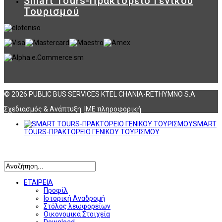
Smart Tours-Πρακτορείο Γενικού
Τουρισμού
© 2026 PUBLIC BUS SERVICES KTEL CHANIA-RETHYMNO S.A
Σχεδιασμός & Ανάπτυξη:
ΙΜΕ πληροφορική
SMART
TOURS-ΠΡΑΚΤΟΡΕΙΟ ΓΕΝΙΚΟΥ ΤΟΥΡΙΣΜΟΥ
Αναζήτηση
ΕΤΑΙΡΕΙΑ
Προφίλ
Ιστορική Αναδρομή
Στόλος λεωφορείων
Οικονομικά Στοιχεία
Download