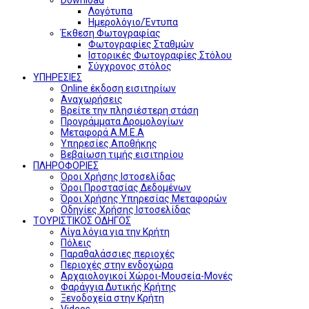
Λογότυπα
Ημερολόγιο/Έντυπα
Έκθεση Φωτογραφίας
Φωτογραφίες Σταθμών
Ιστορικές Φωτογραφίες Στόλου
Σύγχρονος στόλος
ΥΠΗΡΕΣΙΕΣ
Online έκδοση εισιτηρίων
Αναχωρήσεις
Βρείτε την πλησιέστερη στάση
Προγράμματα Δρομολογίων
Μεταφορά Α.Μ.Ε.Α
Υπηρεσίες Αποθήκης
Βεβαίωση τιμής εισιτηρίου
ΠΛΗΡΟΦΟΡΙΕΣ
Όροι Χρήσης Ιστοσελίδας
Όροι Προστασίας Δεδομένων
Όροι Χρήσης Υπηρεσίας Μεταφορών
Οδηγίες Χρήσης Ιστοσελίδας
ΤΟΥΡΙΣΤΙΚΟΣ ΟΔΗΓΟΣ
Λίγα λόγια για την Κρήτη
Πόλεις
Παραθαλάσσιες περιοχές
Περιοχές στην ενδοχώρα
Αρχαιολογικοί Χώροι-Μουσεία-Μονές
Φαράγγια Δυτικής Κρήτης
Ξενοδοχεία στην Κρήτη
Videos