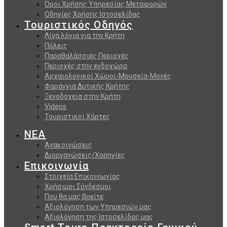
Όροι Χρήσης Υπηρεσίας Μεταφορών
Οδηγίες Χρήσης Ιστοσελίδας
Τουριστικός Οδηγός
Λίγα λόγια για την Κρήτη
Πόλεις
Παραθαλάσσιες Περιοχές
Περιοχές στην ενδοχώρα
Αρχαιολογικοί Χώροι-Μουσεία-Μονές
Φαράγγια Δυτικής Κρήτης
Ξενοδοχεία στην Κρήτη
Videos
Τουριστικοί Χάρτες
ΝΕΑ
Ανακοινώσεις
Διοργανώσεις/Χορηγίες
Επικοινωνία
Στοιχεία Επικοινωνίας
Χρήσιμοι Σύνδεσμοι
Που θα μας βρείτε
Αξιολόγηση των Υπηρεσιών μας
Αξιολόγηση της Ιστοσελίδας μας