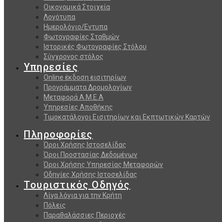
Οικονομικά Στοιχεία
Λογότυπα
Ημερολόγιο/Εντυπα
Φωτογραφίες Σταθμών
Ιστορικές Φωτογραφίες Στόλου
Σύγχρονος στόλος
Υπηρεσίες
Online έκδοση εισιτηρίων
Προγράμματα Δρομολογίων
Μεταφορά Α.Μ.Ε.Α
Υπηρεσίες Αποθήκης
Τιμοκατάλογοι Εισιτηρίων και Εκπτωτικών Καρτών
Πληροφορίες
Όροι Χρήσης Ιστοσελίδας
Όροι Προστασίας Δεδομένων
Όροι Χρήσης Υπηρεσίας Μεταφορών
Οδηγίες Χρήσης Ιστοσελίδας
Τουριστικός Οδηγός
Λίγα λόγια για την Κρήτη
Πόλεις
Παραθαλάσσιες Περιοχές