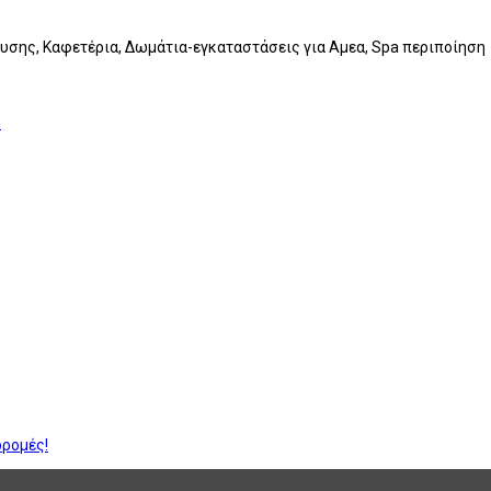
ευσης, Καφετέρια, Δωμάτια-εγκαταστάσεις για Αμεα, Spa περιποίηση
»
δρομές!