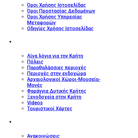
Όροι Χρήσης Ιστοσελίδας
Όροι Προστασίας Δεδομένων
Όροι Χρήσης Υπηρεσίας
Μεταφορών
Οδηγίες Χρήσης Ιστοσελίδας
ΤΟΥΡΙΣΤΙΚΟΣ ΟΔΗΓΟΣ
Λίγα λόγια για την Κρήτη
Πόλεις
Παραθαλάσσιες περιοχές
Περιοχές στην ενδοχώρα
Αρχαιολογικοί Χώροι-Μουσεία-
Μονές
Φαράγγια Δυτικής Κρήτης
Ξενοδοχεία στην Κρήτη
Videos
Τουριστικοί Χάρτες
ΝΕΑ
Ανακοινώσεις