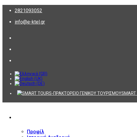
2821093052
info@e-ktel.gr
SMART 
ΕΤΑΙΡΕΙΑ
Προφίλ