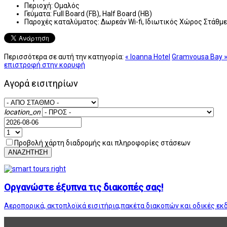
Περιοχή:
Ομαλός
Γεύματα:
Full Board (FB), Half Board (HB)
Παροχές καταλύματος:
Δωρεάν Wi-fi, Ιδιωτικός Χώρος Στάθμ
Περισσότερα σε αυτή την κατηγορία:
« Ioanna Hotel
Gramvousa Bay 
επιστροφή στην κορυφή
Αγορά εισιτηρίων
location_on
Προβολή χάρτη διαδρομής και πληροφορίες στάσεων
ΑΝΑΖΗΤΗΣΗ
Οργανώστε έξυπνα τις διακοπές σας!
Αεροπορικά, ακτοπλοϊκά εισιτήρια,πακέτα διακοπών και οδικές εκ