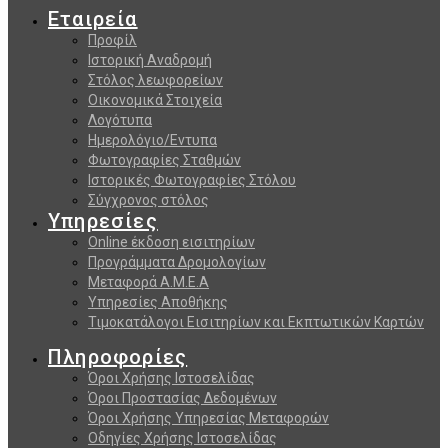
Εταιρεία
Προφίλ
Ιστορική Αναδρομή
Στόλος λεωφορείων
Οικονομικά Στοιχεία
Λογότυπα
Ημερολόγιο/Εντυπα
Φωτογραφίες Σταθμών
Ιστορικές Φωτογραφίες Στόλου
Σύγχρονος στόλος
Υπηρεσίες
Online έκδοση εισιτηρίων
Προγράμματα Δρομολογίων
Μεταφορά Α.Μ.Ε.Α
Υπηρεσίες Αποθήκης
Τιμοκατάλογοι Εισιτηρίων και Εκπτωτικών Καρτών
Πληροφορίες
Όροι Χρήσης Ιστοσελίδας
Όροι Προστασίας Δεδομένων
Όροι Χρήσης Υπηρεσίας Μεταφορών
Οδηγίες Χρήσης Ιστοσελίδας