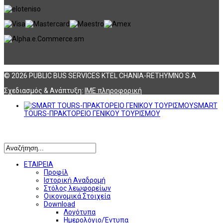
© 2026 PUBLIC BUS SERVICES KTEL CHANIA-RETHYMNO S.A
Σχεδιασμός & Ανάπτυξη:
ΙΜΕ πληροφορική
SMART
TOURS-ΠΡΑΚΤΟΡΕΙΟ ΓΕΝΙΚΟΥ ΤΟΥΡΙΣΜΟΥ
Αναζήτηση
ΕΤΑΙΡΕΙΑ
Προφίλ
Ιστορική Αναδρομή
Στόλος λεωφορείων
Οικονομικά Στοιχεία
Download
Λογότυπα
Ημερολόγιο/Έντυπα