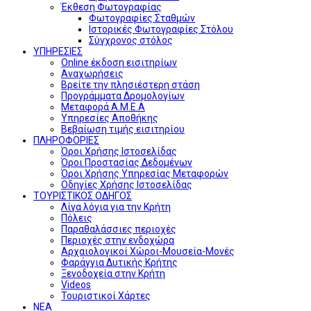
Έκθεση Φωτογραφίας
Φωτογραφίες Σταθμών
Ιστορικές Φωτογραφίες Στόλου
Σύγχρονος στόλος
ΥΠΗΡΕΣΙΕΣ
Online έκδοση εισιτηρίων
Αναχωρήσεις
Βρείτε την πλησιέστερη στάση
Προγράμματα Δρομολογίων
Μεταφορά Α.Μ.Ε.Α
Υπηρεσίες Αποθήκης
Βεβαίωση τιμής εισιτηρίου
ΠΛΗΡΟΦΟΡΙΕΣ
Όροι Χρήσης Ιστοσελίδας
Όροι Προστασίας Δεδομένων
Όροι Χρήσης Υπηρεσίας Μεταφορών
Οδηγίες Χρήσης Ιστοσελίδας
ΤΟΥΡΙΣΤΙΚΟΣ ΟΔΗΓΟΣ
Λίγα λόγια για την Κρήτη
Πόλεις
Παραθαλάσσιες περιοχές
Περιοχές στην ενδοχώρα
Αρχαιολογικοί Χώροι-Μουσεία-Μονές
Φαράγγια Δυτικής Κρήτης
Ξενοδοχεία στην Κρήτη
Videos
Τουριστικοί Χάρτες
ΝΕΑ