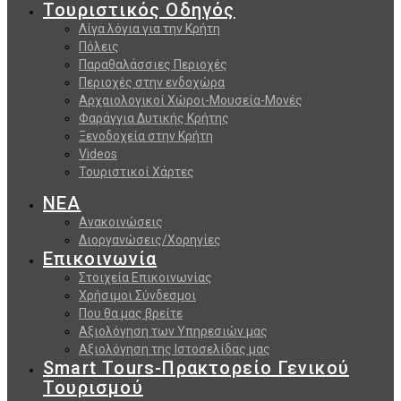
Τουριστικός Οδηγός
Λίγα λόγια για την Κρήτη
Πόλεις
Παραθαλάσσιες Περιοχές
Περιοχές στην ενδοχώρα
Αρχαιολογικοί Χώροι-Μουσεία-Μονές
Φαράγγια Δυτικής Κρήτης
Ξενοδοχεία στην Κρήτη
Videos
Τουριστικοί Χάρτες
ΝΕΑ
Ανακοινώσεις
Διοργανώσεις/Χορηγίες
Επικοινωνία
Στοιχεία Επικοινωνίας
Χρήσιμοι Σύνδεσμοι
Που θα μας βρείτε
Αξιολόγηση των Υπηρεσιών μας
Αξιολόγηση της Ιστοσελίδας μας
Smart Tours-Πρακτορείο Γενικού
Τουρισμού